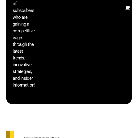
of
Ot
subscribers
re
who are
th
gaining a
he
competitive
sa
edge
an
through the
yo
latest
pr
trends,
innovative
strategies,
and insider
information!