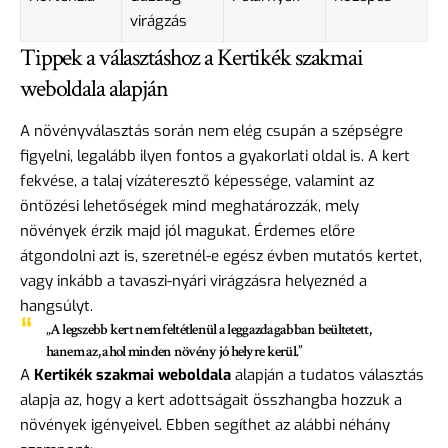
virágzás
Tippek a választáshoz a Kertikék szakmai
weboldala alapján
A növényválasztás során nem elég csupán a szépségre
figyelni, legalább ilyen fontos a gyakorlati oldal is. A kert
fekvése, a talaj vízáteresztő képessége, valamint az
öntözési lehetőségek mind meghatározzák, mely
növények érzik majd jól magukat. Érdemes előre
átgondolni azt is, szeretnél-e egész évben mutatós kertet,
vagy inkább a tavaszi-nyári virágzásra helyeznéd a
hangsúlyt.
„A legszebb kert nem feltétlenül a leggazdagabban beültetett,
hanem az, ahol minden növény jó helyre kerül.”
A
Kertikék szakmai weboldala
alapján a tudatos választás
alapja az, hogy a kert adottságait összhangba hozzuk a
növények igényeivel. Ebben segíthet az alábbi néhány