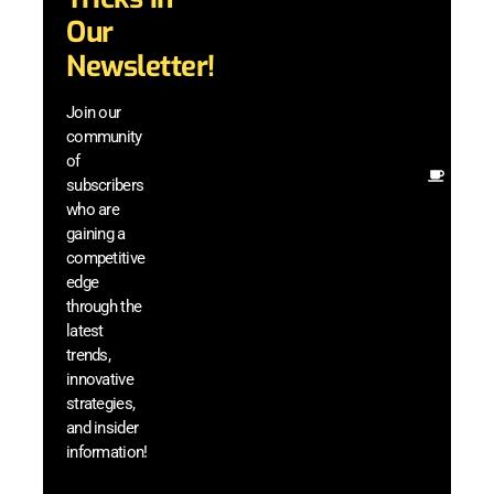
and
Our
adva
in AI 
Newsletter!
techn
with 
Join our
exclu
community
and i
of
Other
subscribers
resou
who are
that w
gaining a
help 
competitive
save 
edge
and b
through the
your
latest
produc
trends,
innovative
strategies,
and insider
information!