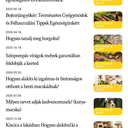
OTTHON &
KERT
2025.09.18.
Bojtorjángyökér: Természetes Gyógymódok
és Felhasználási Tippek Egészségünkért
OTTHON &
KERT
2026.04.16.
Hogyan tanulj meg horgolni?
OTTHON &
2025.10.18.
KERT
Színpompás virágok melyek garantáltan
feldobják a kerted
OTTHON &
KERT
2026.05.20.
Hogyan alakíts ki izgalmas és biztonságos
otthont a benti macskádnak?
OTTHON &
KERT
2026.07.30.
Milyen nevet adjak kedvencemnek? (kutya-
macska)
OTTHON &
KERT
2025.12.08.
Kiscica a lakásban: Hogyan alakítsd ki a