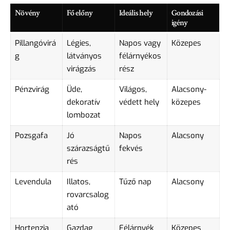
Növény
Fő előny
Ideális hely
Gondozási
igény
Pillangóvirá
Légies,
Napos vagy
Közepes
g
látványos
félárnyékos
virágzás
rész
Pénzvirág
Üde,
Világos,
Alacsony-
dekoratív
védett hely
közepes
lombozat
Pozsgafa
Jó
Napos
Alacsony
szárazságtű
fekvés
rés
Levendula
Illatos,
Tűző nap
Alacsony
rovarcsalog
ató
Hortenzia
Gazdag
Félárnyék
Közepes