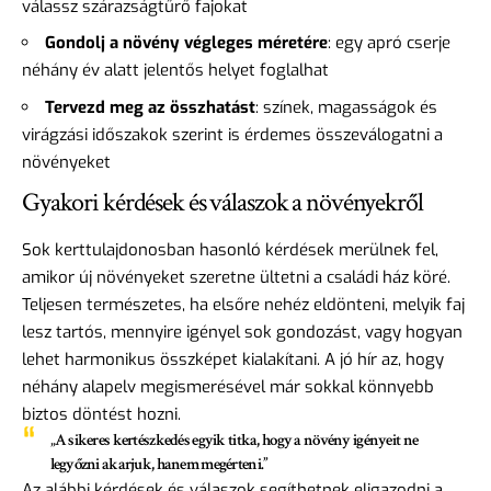
válassz szárazságtűrő fajokat
Gondolj a növény végleges méretére
: egy apró cserje
néhány év alatt jelentős helyet foglalhat
Tervezd meg az összhatást
: színek, magasságok és
virágzási időszakok szerint is érdemes összeválogatni a
növényeket
Gyakori kérdések és válaszok a növényekről
Sok kerttulajdonosban hasonló kérdések merülnek fel,
amikor új növényeket szeretne ültetni a családi ház köré.
Teljesen természetes, ha elsőre nehéz eldönteni, melyik faj
lesz tartós, mennyire igényel sok gondozást, vagy hogyan
lehet harmonikus összképet kialakítani. A jó hír az, hogy
néhány alapelv megismerésével már sokkal könnyebb
biztos döntést hozni.
„A sikeres kertészkedés egyik titka, hogy a növény igényeit ne
legyőzni akarjuk, hanem megérteni.”
Az alábbi kérdések és válaszok segíthetnek eligazodni a