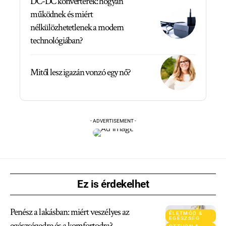
DC-DC konverterek: hogyan
működnek és miért
nélkülözhetetlenek a modern
technológiában?
Mitől lesz igazán vonzó egy nő?
- ADVERTISEMENT -
Ez is érdekelhet
Penész a lakásban: miért veszélyes az
ÉLETMÓD &
EGÉSZSÉG
egészségedre és a komfortodra?