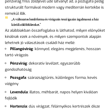
pénzvirág friss zöldjével üde látványt ad, a pozsgafa pedig
strukturált formáival modern vagy mediterrán kertekbe is
remekül illik.
„A változatos lombforma és virágszín teszi igazán izgalmassá a ház
körüli zöldfelületeket.”
Az alábbiakban összefoglalva is láthatod, milyen előnyöket
kínálnak ezek a növények, és milyen szempontok alapján
lehetnek jó választások családi ház mellé:
Pillangóvirág
: könnyed, elegáns megjelenés, hosszan
tartó virágzás
Pénzvirág
: dekoratív levélzet, egyszerűbb
gondozhatóság
Pozsgafa
: szárazságtűrés, különleges forma, kevés
vízigény
Levendula
: illatos, méhbarát, napos helyen kiválóan
fejlődik
Hortenzia
: dús virágzat, félárnyékos kertrészek dísze