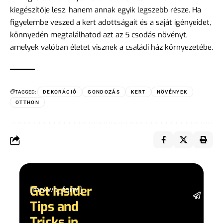
kiegészítője lesz, hanem annak egyik legszebb része. Ha
figyelembe veszed a kert adottságait és a saját igényeidet,
könnyedén megtalálhatod azt az 5 csodás növényt,
amelyek valóban életet visznek a családi ház környezetébe.
TAGGED:
DEKORÁCIÓ
GONDOZÁS
KERT
NÖVÉNYEK
OTTHON
Get Insider
[mc4wp_form]
Stay 
Tips and
date 
latest
Tricks in