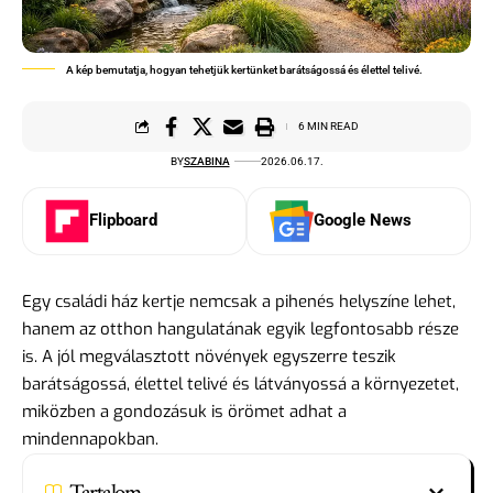
A kép bemutatja, hogyan tehetjük kertünket barátságossá és élettel telivé.
6 MIN READ
BY
SZABINA
2026.06.17.
Flipboard
Google News
Egy családi ház kertje nemcsak a pihenés helyszíne lehet,
hanem az otthon hangulatának egyik legfontosabb része
is. A jól megválasztott növények egyszerre teszik
barátságossá, élettel telivé és látványossá a környezetet,
miközben a gondozásuk is örömet adhat a
mindennapokban.
Tartalom