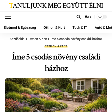
TANULJUNK MEG EGYÜTT ÉLNI
Aa
Életmód & Egészség
Otthon & Kert
Tech & IT
Autó & Mo
Kezdőoldal
>
Otthon & Kert
>
Íme 5 csodás növény családi házhoz
OTTHON & KERT
Íme 5 csodás növény családi
házhoz