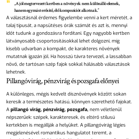
„A jól megtervezett kertben a növények nem különálló elemek,
hanem egymást erősítő, élő kompozíciót alkotnak.”
A választásnál érdemes figyelembe venni a kert méretét, a
talaj típusát, a napsütéses órák számát és azt is, mennyi
időt tudunk a gondozásra fordítani. Egy nagyobb kertben
látványosabb csoportosításokkal lehet dolgozni, míg
kisebb udvarban a kompakt, de karakteres növények
mutatnak igazán jól. Ha hosszú távra tervezel, a lassabban
növő, de tartósan szép fajok sokkal hálásabb választások
lehetnek.
Pillangóvirág, pénzvirág és pozsgafa előnyei
A különleges, mégis kedvelt dísznövények között sokan
keresik a természetes hatású, könnyen szerethető fajokat.
A
pillangó virág, pénzvirág, pozsgafa,
nem véletlenül
népszerűek: szépek, karakteresek, és eltérő stílusú
kertekben is megállják a helyüket. A pillangóvirág légies
megjelenésével romantikus hangulatot teremt, a