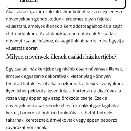
Akár virágzó, akár örökzöld, akár különleges megjelenésű
növényekben gondolkodunk, érdemes olyan fajokat
választani, amelyek illenek a kert adottságaihoz és a saját
életmódunkhoz. Az alábbiakban bemutatunk 5 csodás
növényt családi házhoz, és segítünk abban is, mire figyelj a
választás során.
Milyen növények illenek családi ház kertjébe?
Egy családi ház kertjébe leginkább olyan növények illenek,
amelyek egyszerre dekoratívak, viszonylag könnyen
fenntarthatók, és jól alkalmazkodnak a helyi viszonyokhoz.
Ilyen lehet például a levendula, a hortenzia, a díszfüvek, a
rózsa vagy éppen egy szép örökzöld cserje. Ezek a
növények nemcsak színekkel és formákkal gazdagítják a
kertet, hanem különböző funkciókat is betölthetnek:
takarnak, kereteznek, árnyékolnak vagy éppen beporzó
rovarokat vonzanak.