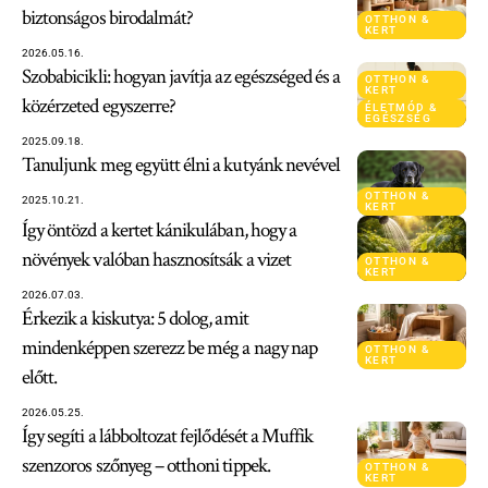
biztonságos birodalmát?
OTTHON &
KERT
2026.05.16.
Szobabicikli: hogyan javítja az egészséged és a
OTTHON &
KERT
közérzeted egyszerre?
ÉLETMÓD &
EGÉSZSÉG
2025.09.18.
Tanuljunk meg együtt élni a kutyánk nevével
OTTHON &
2025.10.21.
KERT
Így öntözd a kertet kánikulában, hogy a
növények valóban hasznosítsák a vizet
OTTHON &
KERT
2026.07.03.
Érkezik a kiskutya: 5 dolog, amit
mindenképpen szerezz be még a nagy nap
OTTHON &
KERT
előtt.
2026.05.25.
Így segíti a lábboltozat fejlődését a Muffik
szenzoros szőnyeg – otthoni tippek.
OTTHON &
KERT