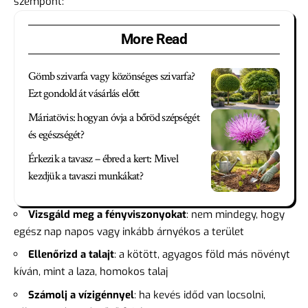
szempont:
More Read
Gömb szivarfa vagy közönséges szivarfa?
Ezt gondold át vásárlás előtt
Máriatövis: hogyan óvja a bőröd szépségét
és egészségét?
Érkezik a tavasz – ébred a kert: Mivel
kezdjük a tavaszi munkákat?
Vizsgáld meg a fényviszonyokat
: nem mindegy, hogy
egész nap napos vagy inkább árnyékos a terület
Ellenőrizd a talajt
: a kötött, agyagos föld más növényt
kíván, mint a laza, homokos talaj
Számolj a vízigénnyel
: ha kevés időd van locsolni,