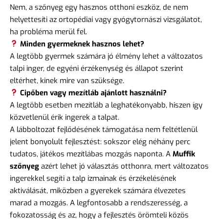
Nem, a szőnyeg egy hasznos otthoni eszköz, de nem
helyettesíti az ortopédiai vagy gyógytornászi vizsgálatot,
ha probléma merül fel.
Minden gyermeknek hasznos lehet?
A legtöbb gyermek számára jó élmény lehet a változatos
talpi inger, de egyéni érzékenység és állapot szerint
eltérhet, kinek mire van szüksége.
Cipőben vagy mezítláb ajánlott használni?
A legtöbb esetben mezítláb a leghatékonyabb, hiszen így
közvetlenül érik ingerek a talpat.
A lábboltozat fejlődésének támogatása nem feltétlenül
jelent bonyolult fejlesztést: sokszor elég néhány perc
tudatos, játékos mezítlábas mozgás naponta. A
Muffik
szőnyeg
azért lehet jó választás otthonra, mert változatos
ingerekkel segíti a talp izmainak és érzékelésének
aktiválását, miközben a gyerekek számára élvezetes
marad a mozgás. A legfontosabb a rendszeresség, a
fokozatosság és az, hogy a fejlesztés örömteli közös