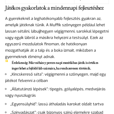
Játékos gyakorlatok a mindennapi fejlesztéshez
A gyerekeknél a leghatékonyabb fejlesztés gyakran az,
amelyik játéknak tűnik. A Muffik szőnyegen például lehet
lassan sétálni, lábujjhegyen végigmenni, sarokkal lépegetni
vagy egyik lábról a másikra helyezni a testsúlyt. Ezek az
egyszerű mozdulatok finoman, de hatékonyan
mozgathatják át a talp és a boka izmait, miközben a
gyermeknek élményt adnak.
Érdekesség:
Már néhány perces napi mezítlábas játék is értékes
inger lehet a fejlődő láb számára, ha rendszeresen történik.
„Kincskereső séta”: végigmenni a szőnyegen, majd egy
játékot felvenni a célban
„Állatutánzó lépések”: tipegés, gólyalépés, medvejárás
vagy nyusziugrás
„Egyensúlyhíd”: lassú áthaladás karokat oldalt tartva
„Színvadászat”: csak bizonyos színű elemekre szabad