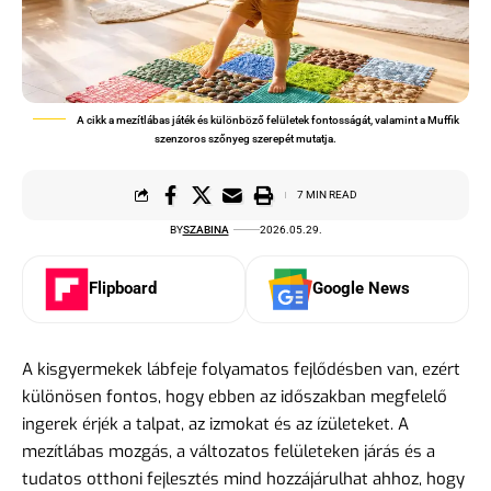
A cikk a mezítlábas játék és különböző felületek fontosságát, valamint a Muffik
szenzoros szőnyeg szerepét mutatja.
7 MIN READ
BY
SZABINA
2026.05.29.
Flipboard
Google News
A kisgyermekek lábfeje folyamatos fejlődésben van, ezért
különösen fontos, hogy ebben az időszakban megfelelő
ingerek érjék a talpat, az izmokat és az ízületeket. A
mezítlábas mozgás, a változatos felületeken járás és a
tudatos otthoni fejlesztés mind hozzájárulhat ahhoz, hogy