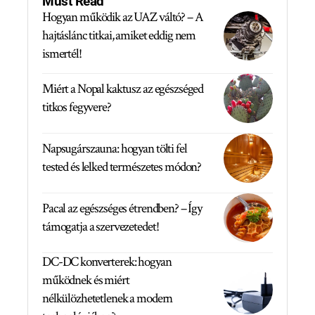
Must Read
Hogyan működik az UAZ váltó? – A
hajtáslánc titkai, amiket eddig nem
ismertél!
Miért a Nopal kaktusz az egészséged
titkos fegyvere?
Napsugárszauna: hogyan tölti fel
tested és lelked természetes módon?
Pacal az egészséges étrendben? – Így
támogatja a szervezetedet!
DC-DC konverterek: hogyan
működnek és miért
nélkülözhetetlenek a modern