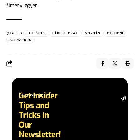
élmény legyen.
TAGGED:
FEJLŐDÉS
LÁBBOLTOZAT
MOZGÁS
OTTHONI
SZENZOROS
Get Insider
[mc4wp_form]
Stay 
Tips and
date 
latest
Tricks in
and
Our
adva
in AI 
Newsletter!
techn