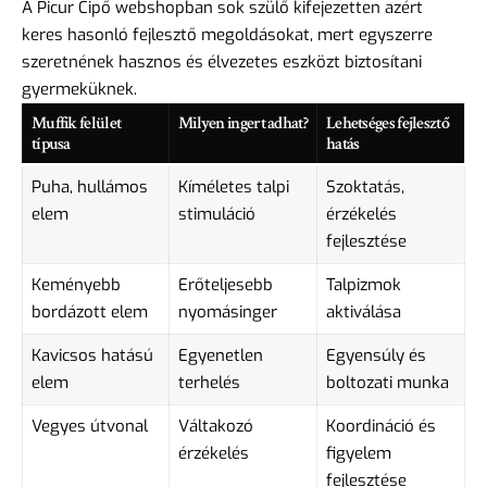
A Picur Cipő webshopban sok szülő kifejezetten azért
keres hasonló fejlesztő megoldásokat, mert egyszerre
szeretnének hasznos és élvezetes eszközt biztosítani
gyermeküknek.
Muffik felület
Milyen ingert adhat?
Lehetséges fejlesztő
típusa
hatás
Puha, hullámos
Kíméletes talpi
Szoktatás,
elem
stimuláció
érzékelés
fejlesztése
Keményebb
Erőteljesebb
Talpizmok
bordázott elem
nyomásinger
aktiválása
Kavicsos hatású
Egyenetlen
Egyensúly és
elem
terhelés
boltozati munka
Vegyes útvonal
Váltakozó
Koordináció és
érzékelés
figyelem
fejlesztése