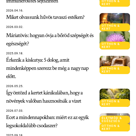
immunerősítés sejtszinten
OTTHON &
KERT
2026.04.16.
Miket olvassunk hűvös tavaszi estéken?
OTTHON &
2026.03.02.
KERT
Máriatövis: hogyan óvja a bőröd szépségét és
egészségét?
OTTHON &
KERT
2025.09.18.
Érkezik a kiskutya: 5 dolog, amit
mindenképpen szerezz be még a nagy nap
OTTHON &
KERT
előtt.
2026.05.25.
Így öntözd a kertet kánikulában, hogy a
növények valóban hasznosítsák a vizet
OTTHON &
KERT
2026.07.03.
Ecet a mindennapokban: miért ez az egyik
ÉLETMÓD &
EGÉSZSÉG
legsokoldalúbb csodaszer?
OTTHON &
KERT
2025.09.18.