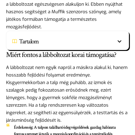
a lábboltozat egészségesen alakuljon ki. Ebben nyújthat
hasznos segítséget a Muffik szenzoros szőnyeg, amely
játékos formában támogatja a természetes
mozgásfejlődést.
Tartalom
Miért fontos a lábboltozat korai támogatása?
A lábboltozat nem egyik napról a másikra alakul ki, hanem
hosszabb fejlődési folyamat eredménye.
Kisgyermekkorban a talp még puhább, az izmok és
szalagok pedig fokozatosan erősödnek meg, ezért
lényeges, hogy a gyermek sokféle mozgásélményt
szerezzen. Ha a talp rendszeresen kap változatos
ingereket, az segítheti az egyensúlyérzék, a testtartás és a
járásminőség fejlődését is.
Érdekesség:
A talpon található idegvégződések gazdag hálózata
fontos szerepet játszik a mozgáskoordináció és a testérzékelés