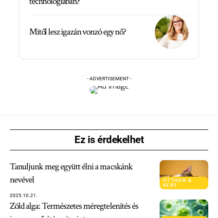
technológiában?
Mitől lesz igazán vonzó egy nő?
- ADVERTISEMENT -
Ez is érdekelhet
Tanuljunk meg együtt élni a macskánk
nevével
OTTHON &
KERT
2025.10.21.
Zöld alga: Természetes méregtelenítés és