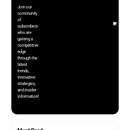
with 
Join our
exclu
community
and i
of
Other
subscribers
resou
who are
that w
gaining a
help 
competitive
save 
edge
and b
through the
your
latest
produc
trends,
innovative
strategies,
and insider
information!