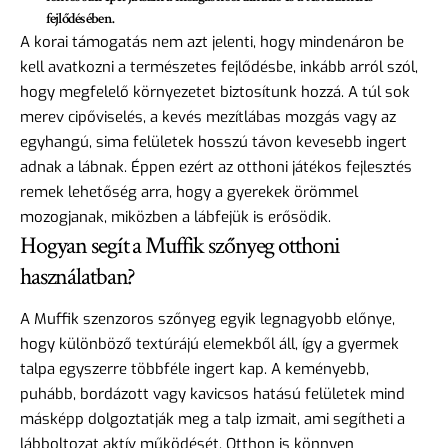
fejlődésében.
A korai támogatás nem azt jelenti, hogy mindenáron be
kell avatkozni a természetes fejlődésbe, inkább arról szól,
hogy megfelelő környezetet biztosítunk hozzá. A túl sok
merev cipőviselés, a kevés mezítlábas mozgás vagy az
egyhangú, sima felületek hosszú távon kevesebb ingert
adnak a lábnak. Éppen ezért az otthoni játékos fejlesztés
remek lehetőség arra, hogy a gyerekek örömmel
mozogjanak, miközben a lábfejük is erősödik.
Hogyan segít a Muffik szőnyeg otthoni
használatban?
A Muffik szenzoros szőnyeg egyik legnagyobb előnye,
hogy különböző textúrájú elemekből áll, így a gyermek
talpa egyszerre többféle ingert kap. A keményebb,
puhább, bordázott vagy kavicsos hatású felületek mind
másképp dolgoztatják meg a talp izmait, ami segítheti a
lábboltozat aktív működését. Otthon is könnyen