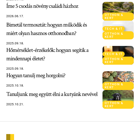
Íme 5 csodás növény családi házhoz
OTTHON &
2026.06.17.
KERT
Bimetál termosztát: hogyan működik és
TECH & IT
miért olyan hasznos otthonodban?
OTTHON &
KERT
2025.09.18.
Hőmérséklet-érzékelők: hogyan segítik a
TECH & IT
mindennapi életet?
OTTHON &
KERT
2025.09.18.
Hogyan tanulj meg horgolni?
OTTHON &
2025.10.18.
KERT
Tanuljunk meg együtt élni a kutyánk nevével
OTTHON &
2025.10.21.
KERT