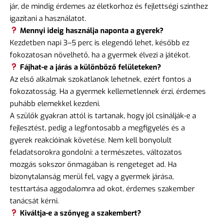
jár, de mindig érdemes az életkorhoz és fejlettségi szinthez
igazítani a használatot.
Mennyi ideig használja naponta a gyerek?
Kezdetben napi 3–5 perc is elegendő lehet, később ez
fokozatosan növelhető, ha a gyermek élvezi a játékot.
Fájhat-e a járás a különböző felületeken?
Az első alkalmak szokatlanok lehetnek, ezért fontos a
fokozatosság. Ha a gyermek kellemetlennek érzi, érdemes
puhább elemekkel kezdeni.
A szülők gyakran attól is tartanak, hogy jól csinálják-e a
fejlesztést, pedig a legfontosabb a megfigyelés és a
gyerek reakcióinak követése. Nem kell bonyolult
feladatsorokra gondolni: a természetes, változatos
mozgás sokszor önmagában is rengeteget ad. Ha
bizonytalanság merül fel, vagy a gyermek járása,
testtartása aggodalomra ad okot, érdemes szakember
tanácsát kérni.
Kiváltja-e a szőnyeg a szakembert?