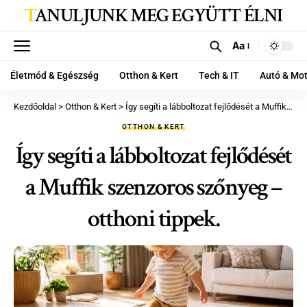
TANULJUNK MEG EGYÜTT ÉLNI
Aa
Életmód & Egészség
Otthon & Kert
Tech & IT
Autó & Mo
Kezdőoldal
>
Otthon & Kert
>
Így segíti a lábboltozat fejlődését a Muffik szenzoros szőnyeg – otthoni tippek.
OTTHON & KERT
Így segíti a lábboltozat fejlődését
a Muffik szenzoros szőnyeg –
otthoni tippek.