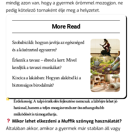
mindig azon van, hogy a gyermek örömmel mozogjon, ne
pedig kötelező tornaként élje meg a helyzetet.
More Read
Szobabicikli: hogyan javítja az egészséged
és a közérzeted egyszerre?
Érkezik a tavasz – ébred a kert: Mivel
kezdjük a tavaszi munkákat?
Kiscica a lakásban: Hogyan alakítsd ki a
biztonságos birodalmát?
Érdekesség:
A talpi érzékelés fejlesztése nemcsak a lábfejre lehet jó
hatással, hanem a teljes mozgásrendszer összehangoltabb
működését is támogathatja.
Mikor lehet elkezdeni a Muffik szőnyeg használatát?
Általában akkor, amikor a gyermek már stabilan áll vagy