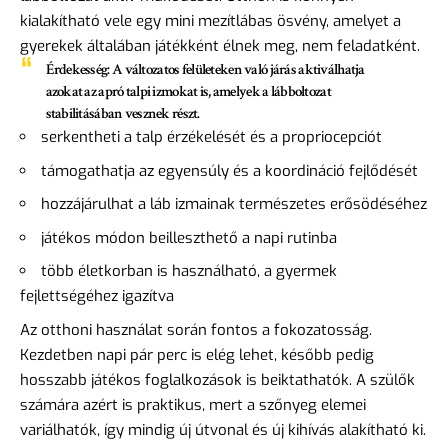
kialakítható vele egy mini mezítlábas ösvény, amelyet a
gyerekek általában játékként élnek meg, nem feladatként.
Érdekesség:
A változatos felületeken való járás aktiválhatja
azokat az apró talpi izmokat is, amelyek a lábboltozat
stabilitásában vesznek részt.
serkentheti a talp érzékelését és a propriocepciót
támogathatja az egyensúly és a koordináció fejlődését
hozzájárulhat a láb izmainak természetes erősödéséhez
játékos módon beilleszthető a napi rutinba
több életkorban is használható, a gyermek
fejlettségéhez igazítva
Az otthoni használat során fontos a fokozatosság.
Kezdetben napi pár perc is elég lehet, később pedig
hosszabb játékos foglalkozások is beiktathatók. A szülők
számára azért is praktikus, mert a szőnyeg elemei
variálhatók, így mindig új útvonal és új kihívás alakítható ki.