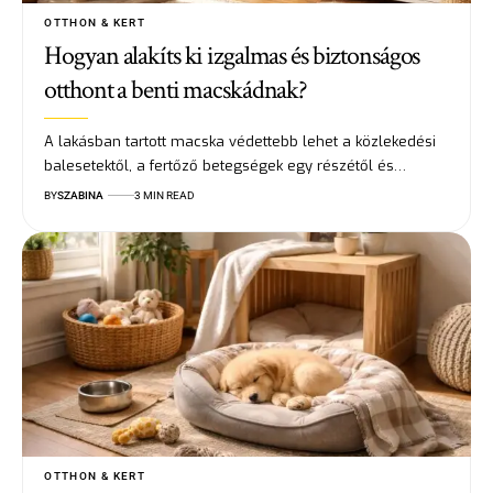
OTTHON & KERT
Hogyan alakíts ki izgalmas és biztonságos
otthont a benti macskádnak?
A lakásban tartott macska védettebb lehet a közlekedési
balesetektől, a fertőző betegségek egy részétől és…
BY
SZABINA
3 MIN READ
OTTHON & KERT