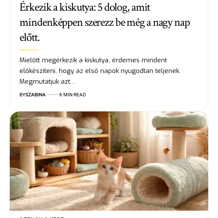
Érkezik a kiskutya: 5 dolog, amit
mindenképpen szerezz be még a nagy nap
előtt.
Mielőtt megérkezik a kiskutya, érdemes mindent
előkészíteni, hogy az első napok nyugodtan teljenek.
Megmutatjuk azt…
BY
SZABINA
6 MIN READ