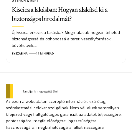
OTTHON & KERT
Kiscica a lakásban: Hogyan alakítsd ki a
biztonságos birodalmát?
Új kiscica érkezik a lakásba? Megmutatjuk, hogyan teheted
biztonságossá és otthonossá a teret: veszélyforrások,
búvóhelyek,…
BY
SZABINA
11 MIN READ
Az ezen a weboldalon szereplő információk kizárólag
szórakoztatási célokat szolgálnak. Nem vállalunk semmilyen
kifejezett vagy hallgatólagos garanciát az adatok teljességére,
pontosságára, megfelelőségére, jogszerűségére,
hasznosságára, megbízhatóságára, alkalmasságára,