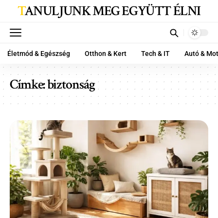
TANULJUNK MEG EGYÜTT ÉLNI
Életmód & Egészség
Otthon & Kert
Tech & IT
Autó & Mo
Címke:
biztonság