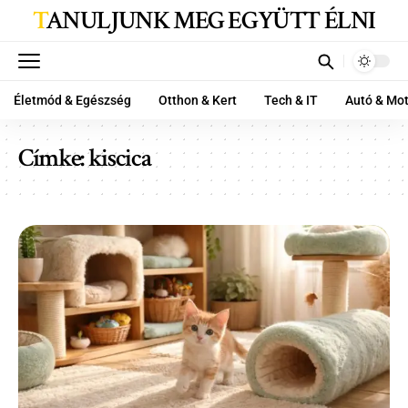
TANULJUNK MEG EGYÜTT ÉLNI
Életmód & Egészség
Otthon & Kert
Tech & IT
Autó & Mo
Címke:
kiscica