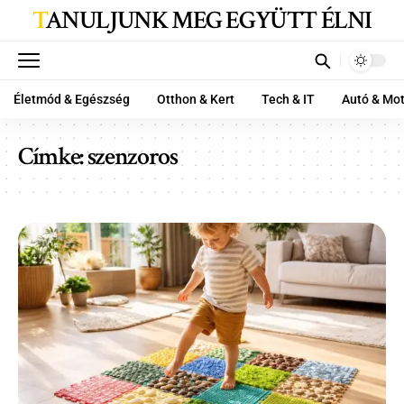
TANULJUNK MEG EGYÜTT ÉLNI
Életmód & Egészség
Otthon & Kert
Tech & IT
Autó & Mo
Címke:
szenzoros