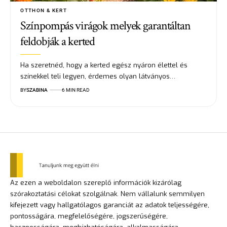
OTTHON & KERT
Színpompás virágok melyek garantáltan
feldobják a kerted
Ha szeretnéd, hogy a kerted egész nyáron élettel és
színekkel teli legyen, érdemes olyan látványos…
BY
SZABINA
6 MIN READ
Az ezen a weboldalon szereplő információk kizárólag
szórakoztatási célokat szolgálnak. Nem vállalunk semmilyen
kifejezett vagy hallgatólagos garanciát az adatok teljességére,
pontosságára, megfelelőségére, jogszerűségére,