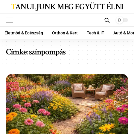
TANULJUNK MEG EGYÜTT ÉLNI
Életmód & Egészség
Otthon & Kert
Tech & IT
Autó & Mo
Címke:
színpompás