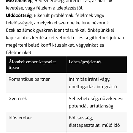
Meztelenség
: Sebezhetőség, autenticitás, az álarcok
levetése, vagy félelem a leleplezéstől.
Üldözöttség
: Elkerült problémák, félelmek vagy
felelősségek, amelyekkel szembe kellene néznünk.
Ezek az álmok gyakran identitásunkkal, önképünkkel
kapcsolatos kérdéseket vetnek fel, és segíthetnek jobban
megérteni belső konfliktusainkat, vágyainkat és
félelmeinket.
Álombeli emberi kapcsolat
Lehetséges jelentés
típusa
Romantikus partner
Intimitás iránti vágy,
önelfogadás, integráció
Gyermek
Sebezhetőség, növekedési
potenciál, ártatlanság
Idős ember
Bölcsesség,
élettapasztalat, múló idő