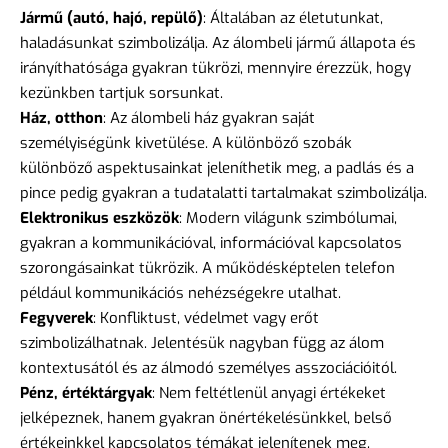
Jármű (autó, hajó, repülő)
: Általában az életutunkat,
haladásunkat szimbolizálja. Az álombeli jármű állapota és
irányíthatósága gyakran tükrözi, mennyire érezzük, hogy
kezünkben tartjuk sorsunkat.
Ház, otthon
: Az álombeli ház gyakran saját
személyiségünk kivetülése. A különböző szobák
különböző aspektusainkat jeleníthetik meg, a padlás és a
pince pedig gyakran a tudatalatti tartalmakat szimbolizálja.
Elektronikus eszközök
: Modern világunk szimbólumai,
gyakran a kommunikációval, információval kapcsolatos
szorongásainkat tükrözik. A működésképtelen telefon
például kommunikációs nehézségekre utalhat.
Fegyverek
: Konfliktust, védelmet vagy erőt
szimbolizálhatnak. Jelentésük nagyban függ az álom
kontextusától és az álmodó személyes asszociációitól.
Pénz, értéktárgyak
: Nem feltétlenül anyagi értékeket
jelképeznek, hanem gyakran önértékelésünkkel, belső
értékeinkkel kapcsolatos témákat jelenítenek meg.