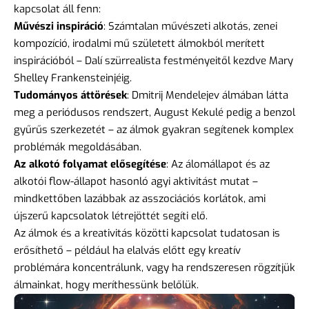
kapcsolat áll fenn:
Művészi inspiráció
: Számtalan művészeti alkotás, zenei
kompozíció, irodalmi mű született álmokból merített
inspirációból – Dalí szürrealista festményeitől kezdve Mary
Shelley Frankensteinjéig.
Tudományos áttörések
: Dmitrij Mendelejev álmában látta
meg a periódusos rendszert, August Kekulé pedig a benzol
gyűrűs szerkezetét – az álmok gyakran segítenek komplex
problémák megoldásában.
Az alkotó folyamat elősegítése
: Az álomállapot és az
alkotói flow-állapot hasonló agyi aktivitást mutat –
mindkettőben lazábbak az asszociációs korlátok, ami
újszerű kapcsolatok létrejöttét segíti elő.
Az álmok és a kreativitás közötti kapcsolat tudatosan is
erősíthető – például ha elalvás előtt egy kreatív
problémára koncentrálunk, vagy ha rendszeresen rögzítjük
álmainkat, hogy meríthessünk belőlük.