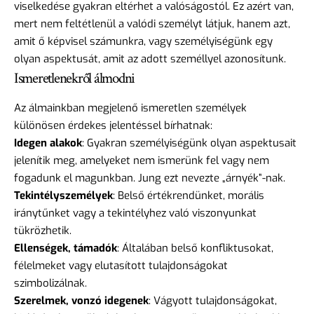
viselkedése gyakran eltérhet a valóságostól. Ez azért van,
mert nem feltétlenül a valódi személyt látjuk, hanem azt,
amit ő képvisel számunkra, vagy személyiségünk egy
olyan aspektusát, amit az adott személlyel azonosítunk.
Ismeretlenekről álmodni
Az álmainkban megjelenő ismeretlen személyek
különösen érdekes jelentéssel bírhatnak:
Idegen alakok
: Gyakran személyiségünk olyan aspektusait
jelenítik meg, amelyeket nem ismerünk fel vagy nem
fogadunk el magunkban. Jung ezt nevezte „árnyék”-nak.
Tekintélyszemélyek
: Belső értékrendünket, morális
iránytűnket vagy a tekintélyhez való viszonyunkat
tükrözhetik.
Ellenségek, támadók
: Általában belső konfliktusokat,
félelmeket vagy elutasított tulajdonságokat
szimbolizálnak.
Szerelmek, vonzó idegenek
: Vágyott tulajdonságokat,