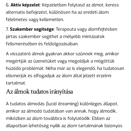
Aktív képzelet
: Képzeletben folytasd az álmot, keress
alternatív befejezést, különösen ha az eredeti álom
félelmetes vagy kellemetlen.
Szakember segítsége
: Terapeuta vagy álomfejtésben
jártas szakember segíthet a mélyebb mintázatok
felismerésében és feldolgozásában.
A visszatérő álmok gyakran akkor szűnnek meg, amikor
megértjük az üzenetüket vagy megoldjuk a mögöttük
húzódó problémát. Néha már az is elegendő, ha tudatosan
elismerjük és elfogadjuk az álom által jelzett érzelmi
tartalmat.
Az álmok tudatos irányítása
A tudatos álmodás (lucid dreaming) különleges állapot,
amikor az álmodó tudatában van annak, hogy álmodik,
miközben az álom továbbra is folytatódik. Ebben az
állapotban lehetőség nyílik az álom tartalmának bizonyos