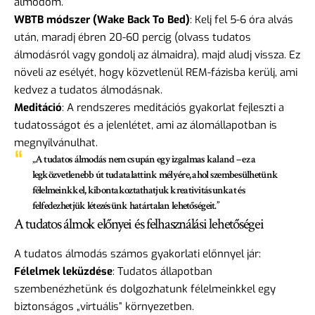
álmodom.”
WBTB módszer (Wake Back To Bed)
: Kelj fel 5-6 óra alvás
után, maradj ébren 20-60 percig (olvass tudatos
álmodásról vagy gondolj az álmaidra), majd aludj vissza. Ez
növeli az esélyét, hogy közvetlenül REM-fázisba kerülj, ami
kedvez a tudatos álmodásnak.
Meditáció
: A rendszeres meditációs gyakorlat fejleszti a
tudatosságot és a jelenlétet, ami az álomállapotban is
megnyilvánulhat.
„A tudatos álmodás nem csupán egy izgalmas kaland – ez a
legközvetlenebb út tudatalattink mélyére, ahol szembesülhetünk
félelmeinkkel, kibontakoztathatjuk kreativitásunkat és
felfedezhetjük létezésünk határtalan lehetőségeit.”
A tudatos álmok előnyei és felhasználási lehetőségei
A tudatos álmodás számos gyakorlati előnnyel jár:
Félelmek leküzdése
: Tudatos állapotban
szembenézhetünk és dolgozhatunk félelmeinkkel egy
biztonságos „virtuális” környezetben.