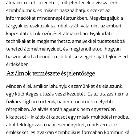
álmaink rejtett üzeneteit, mit jelentenek a visszatérő
szimbólumok, és miként használhatjuk ezeket az
információkat mindennapi életünkben. Megvizsgáljuk a
tárgyak és eszközök szimbolikáját, valamint az emberi
kapcsolatok tükröződését álmainkban. Gyakorlati
technikákat is megismerhetsz, amelyekkel tudatosabbá
teheted álomélményeidet, és megtanulhatod, hogyan
hasznosítsd a bennük rejlő bölcsességet saját fejlődésed
érdekében.
Az álmok természete és jelentősége
Minden éjjel, amikor lehunyjuk szemünket és elalszunk,
egy különleges utazás veszi kezdetét. Ez az utazás nem a
fizikai világban történik, hanem tudatunk mélyebb
rétegeiben. Az alvás során agyunk nem egyszerűen
kikapcsol – inkább átkapcsol egy másik működési módba,
ahol feldolgozza a napi eseményeket, rendszerezi az
emlékeket, és gyakran szimbolikus formában kommunikál