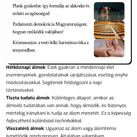
Plank gyakorlat: így formálja az alakodat és
erősíti az egészséged
Parlamenti demokrácia Magyarországon:
hogyan működik valójában?
Kézmasszázs: a testi-lelki harmónia titka a
tenyeredben
Hétköznapi álmok
: Ezek gyakran a mindennapi élet
eseményeinek, gondolatainak újrajátszásai, esetleg enyhe
módosításokkal. Segítenek feldolgozni a napi
történéseket.
Tiszta tudatú álmok
: Különleges állapot, amikor az
álmodó tudatában van annak, hogy álmodik, és bizonyos
mértékig irányítani is tudja az álom menetét.
Ez a képesség
fejleszthető különböző technikákkal.
Visszatérő álmok
: Ugyanaz az álom vagy álomtéma
ismétlődik rendszeresen. Általában valamilyen