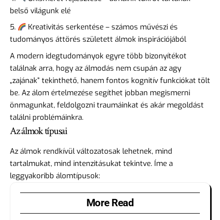
belső világunk elé
Kreativitás serkentése – számos művészi és
tudományos áttörés született álmok inspirációjából
A modern idegtudományok egyre több bizonyítékot
találnak arra, hogy az álmodás nem csupán az agy
„zajának” tekinthető, hanem fontos kognitív funkciókat tölt
be. Az álom értelmezése segíthet jobban megismerni
önmagunkat, feldolgozni traumáinkat és akár megoldást
találni problémáinkra.
Az álmok típusai
Az álmok rendkívül változatosak lehetnek, mind
tartalmukat, mind intenzitásukat tekintve. Íme a
leggyakoribb álomtípusok:
More Read