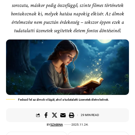
sorozata, máskor pedig összefüggő, szinte filmes történetek
bontakoznak ki, melyek hatása napokig elkísér. Az álmok
értelmezése nem pusztán érdekesség – sokszor éppen ezek a
tudatalatti üzenetek segítettek életem fontos döntéseinél.
Fedezd fel az álmok világát, ahol a tudatalatti üzenetek életre kelnek.
29 MIN READ
BY
SZABINA
2025.11.24.