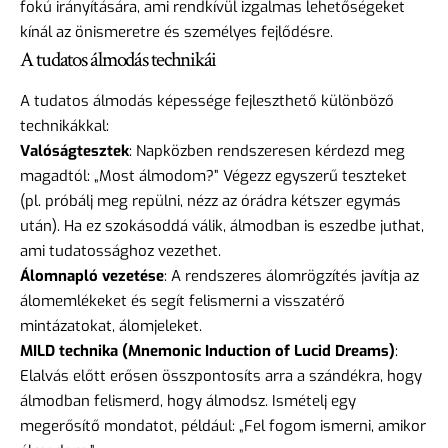
fokú irányítására, ami rendkívül izgalmas lehetőségeket
kínál az önismeretre és személyes fejlődésre.
A tudatos álmodás technikái
A tudatos álmodás képessége fejleszthető különböző
technikákkal:
Valóságtesztek
: Napközben rendszeresen kérdezd meg
magadtól: „Most álmodom?” Végezz egyszerű teszteket
(pl. próbálj meg repülni, nézz az órádra kétszer egymás
után). Ha ez szokásoddá válik, álmodban is eszedbe juthat,
ami tudatossághoz vezethet.
Álomnapló vezetése
: A rendszeres álomrögzítés javítja az
álomemlékeket és segít felismerni a visszatérő
mintázatokat, álomjeleket.
MILD technika (Mnemonic Induction of Lucid Dreams)
:
Elalvás előtt erősen összpontosíts arra a szándékra, hogy
álmodban felismerd, hogy álmodsz. Ismételj egy
megerősítő mondatot, például: „Fel fogom ismerni, amikor