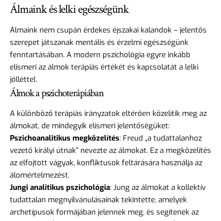
Álmaink és lelki egészségünk
Álmaink nem csupán érdekes éjszakai kalandok – jelentős
szerepet játszanak mentális és érzelmi egészségünk
fenntartásában. A modern pszichológia egyre inkább
elismeri az álmok terápiás értékét és kapcsolatát a lelki
jólléttel.
Álmok a pszichoterápiában
A különböző terápiás irányzatok eltérően közelítik meg az
álmokat, de mindegyik elismeri jelentőségüket:
Pszichoanalitikus megközelítés
: Freud „a tudattalanhoz
vezető királyi útnak” nevezte az álmokat. Ez a megközelítés
az elfojtott vágyak, konfliktusok feltárására használja az
álomértelmezést.
Jungi analitikus pszichológia
: Jung az álmokat a kollektív
tudattalan megnyilvánulásainak tekintette, amelyek
archetípusok formájában jelennek meg, és segítenek az