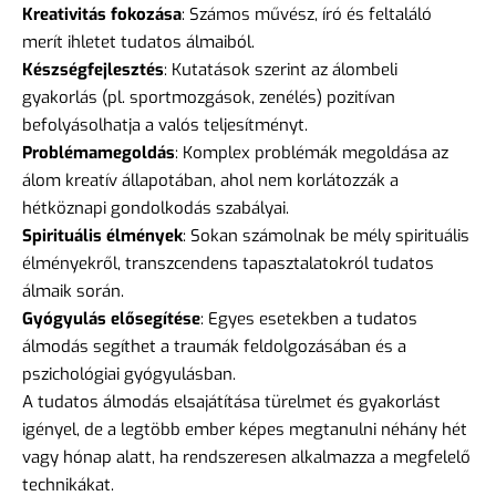
Kreativitás fokozása
: Számos művész, író és feltaláló
merít ihletet tudatos álmaiból.
Készségfejlesztés
: Kutatások szerint az álombeli
gyakorlás (pl. sportmozgások, zenélés) pozitívan
befolyásolhatja a valós teljesítményt.
Problémamegoldás
: Komplex problémák megoldása az
álom kreatív állapotában, ahol nem korlátozzák a
hétköznapi gondolkodás szabályai.
Spirituális élmények
: Sokan számolnak be mély spirituális
élményekről, transzcendens tapasztalatokról tudatos
álmaik során.
Gyógyulás elősegítése
: Egyes esetekben a tudatos
álmodás segíthet a traumák feldolgozásában és a
pszichológiai gyógyulásban.
A tudatos álmodás elsajátítása türelmet és gyakorlást
igényel, de a legtöbb ember képes megtanulni néhány hét
vagy hónap alatt, ha rendszeresen alkalmazza a megfelelő
technikákat.