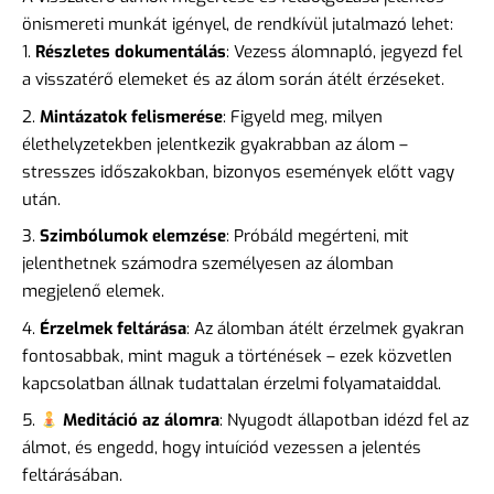
önismereti munkát igényel, de rendkívül jutalmazó lehet:
Részletes dokumentálás
: Vezess álomnapló, jegyezd fel
a visszatérő elemeket és az álom során átélt érzéseket.
Mintázatok felismerése
: Figyeld meg, milyen
élethelyzetekben jelentkezik gyakrabban az álom –
stresszes időszakokban, bizonyos események előtt vagy
után.
Szimbólumok elemzése
: Próbáld megérteni, mit
jelenthetnek számodra személyesen az álomban
megjelenő elemek.
Érzelmek feltárása
: Az álomban átélt érzelmek gyakran
fontosabbak, mint maguk a történések – ezek közvetlen
kapcsolatban állnak tudattalan érzelmi folyamataiddal.
Meditáció az álomra
: Nyugodt állapotban idézd fel az
álmot, és engedd, hogy intuíciód vezessen a jelentés
feltárásában.