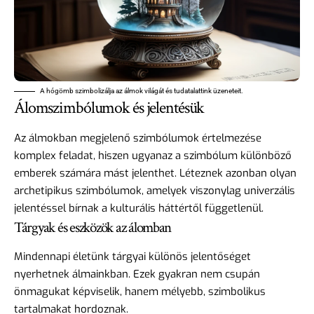
A hógömb szimbolizálja az álmok világát és tudatalattink üzeneteit.
Álomszimbólumok és jelentésük
Az álmokban megjelenő szimbólumok értelmezése
komplex feladat, hiszen ugyanaz a szimbólum különböző
emberek számára mást jelenthet. Léteznek azonban olyan
archetipikus szimbólumok, amelyek viszonylag univerzális
jelentéssel bírnak a kulturális háttértől függetlenül.
Tárgyak és eszközök az álomban
Mindennapi életünk tárgyai
különös jelentőséget
nyerhetnek álmainkban. Ezek gyakran nem csupán
önmagukat képviselik, hanem mélyebb, szimbolikus
tartalmakat hordoznak.