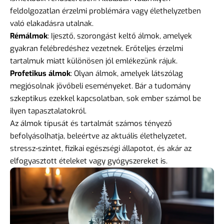
feldolgozatlan érzelmi problémára vagy élethelyzetben
való elakadásra utalnak.
Rémálmok
: Ijesztő, szorongást keltő álmok, amelyek
gyakran felébredéshez vezetnek. Erőteljes érzelmi
tartalmuk miatt különösen jól emlékezünk rájuk.
Profetikus álmok
: Olyan álmok, amelyek látszólag
megjósolnak jövőbeli eseményeket. Bár a tudomány
szkeptikus ezekkel kapcsolatban, sok ember számol be
ilyen tapasztalatokról.
Az álmok típusát és tartalmát számos tényező
befolyásolhatja, beleértve az aktuális élethelyzetet,
stressz-szintet, fizikai egészségi állapotot, és akár az
elfogyasztott ételeket vagy gyógyszereket is.