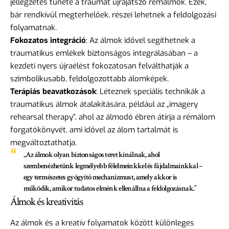
jellegzetes tünete a traumát újrajátszó rémálmok. Ezek,
bár rendkívül megterhelőek, részei lehetnek a feldolgozási
folyamatnak.
Fokozatos integráció
: Az álmok idővel segíthetnek a
traumatikus emlékek biztonságos integrálásában – a
kezdeti nyers újraélést fokozatosan felválthatják a
szimbolikusabb, feldolgozottabb álomképek.
Terápiás beavatkozások
: Léteznek speciális technikák a
traumatikus álmok átalakítására, például az „imagery
rehearsal therapy”, ahol az álmodó ébren átírja a rémálom
forgatókönyvét, ami idővel az álom tartalmát is
megváltoztathatja.
„Az álmok olyan biztonságos teret kínálnak, ahol
szembenézhetünk legmélyebb félelmeinkkel és fájdalmainkkal –
egy természetes gyógyító mechanizmust, amely akkor is
működik, amikor tudatos elménk ellenállna a feldolgozásnak.”
Álmok és kreativitás
Az álmok és a kreatív folyamatok között különleges