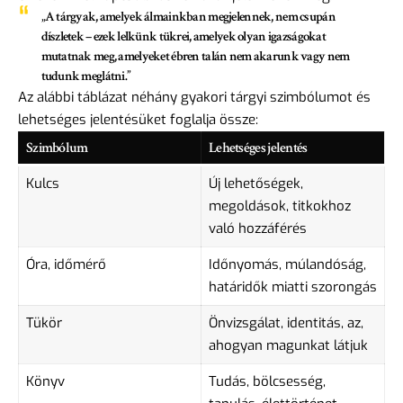
„A tárgyak, amelyek álmainkban megjelennek, nem csupán
díszletek – ezek lelkünk tükrei, amelyek olyan igazságokat
mutatnak meg, amelyeket ébren talán nem akarunk vagy nem
tudunk meglátni.”
Az alábbi táblázat néhány gyakori tárgyi szimbólumot és
lehetséges jelentésüket foglalja össze:
Szimbólum
Lehetséges jelentés
Kulcs
Új lehetőségek,
megoldások, titkokhoz
való hozzáférés
Óra, időmérő
Időnyomás, múlandóság,
határidők miatti szorongás
Tükör
Önvizsgálat, identitás, az,
ahogyan magunkat látjuk
Könyv
Tudás, bölcsesség,