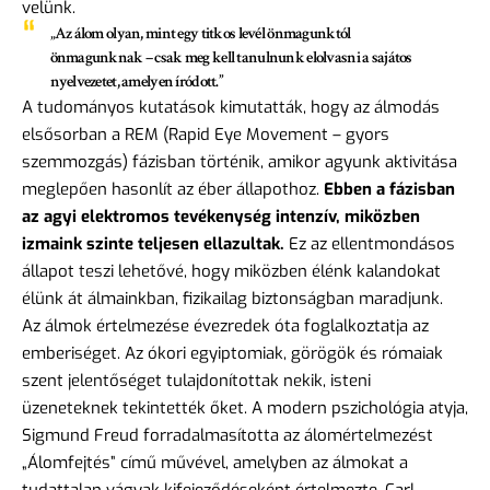
velünk.
„Az álom olyan, mint egy titkos levél önmagunktól
önmagunknak – csak meg kell tanulnunk elolvasni a sajátos
nyelvezetet, amelyen íródott.”
A tudományos kutatások kimutatták, hogy az álmodás
elsősorban a REM (Rapid Eye Movement – gyors
szemmozgás) fázisban történik, amikor agyunk aktivitása
meglepően hasonlít az éber állapothoz.
Ebben a fázisban
az agyi elektromos tevékenység intenzív, miközben
izmaink szinte teljesen ellazultak.
Ez az ellentmondásos
állapot teszi lehetővé, hogy miközben élénk kalandokat
élünk át álmainkban, fizikailag biztonságban maradjunk.
Az
álmok értelmezése évezredek óta
foglalkoztatja az
emberiséget. Az ókori egyiptomiak, görögök és rómaiak
szent jelentőséget tulajdonítottak nekik, isteni
üzeneteknek tekintették őket. A modern pszichológia atyja,
Sigmund Freud forradalmasította az álomértelmezést
„Álomfejtés” című művével, amelyben az álmokat a
tudattalan vágyak kifejeződéseként értelmezte. Carl