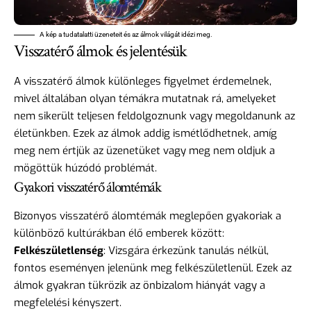
A kép a tudatalatti üzeneteit és az álmok világát idézi meg.
Visszatérő álmok és jelentésük
A visszatérő álmok különleges figyelmet érdemelnek,
mivel általában olyan témákra mutatnak rá, amelyeket
nem sikerült teljesen feldolgoznunk vagy megoldanunk az
életünkben. Ezek az álmok addig ismétlődhetnek, amíg
meg nem értjük az üzenetüket vagy meg nem oldjuk a
mögöttük húzódó problémát.
Gyakori visszatérő álomtémák
Bizonyos visszatérő álomtémák meglepően gyakoriak a
különböző kultúrákban élő emberek között:
Felkészületlenség
: Vizsgára érkezünk tanulás nélkül,
fontos eseményen jelenünk meg felkészületlenül. Ezek az
álmok gyakran tükrözik az önbizalom hiányát vagy a
megfelelési kényszert.