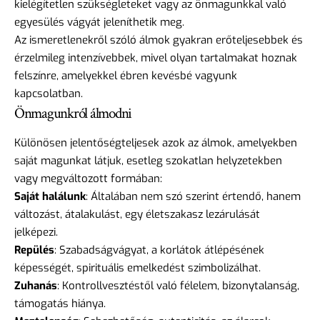
kielégítetlen szükségleteket vagy az önmagunkkal való
egyesülés vágyát jeleníthetik meg.
Az ismeretlenekről szóló álmok gyakran erőteljesebbek és
érzelmileg intenzívebbek, mivel olyan tartalmakat hoznak
felszínre, amelyekkel ébren kevésbé vagyunk
kapcsolatban.
Önmagunkról álmodni
Különösen jelentőségteljesek azok az álmok, amelyekben
saját magunkat látjuk, esetleg szokatlan helyzetekben
vagy megváltozott formában:
Saját halálunk
: Általában nem szó szerint értendő, hanem
változást, átalakulást, egy életszakasz lezárulását
jelképezi.
Repülés
: Szabadságvágyat, a korlátok átlépésének
képességét, spirituális emelkedést szimbolizálhat.
Zuhanás
: Kontrollvesztéstől való félelem, bizonytalanság,
támogatás hiánya.