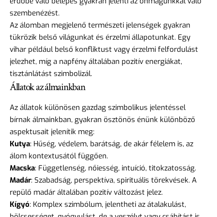
erdőbe való belépés gyakran jelenti az önmagunkkal való
szembenézést.
Az álomban megjelenő természeti jelenségek gyakran
tükrözik belső világunkat és érzelmi állapotunkat. Egy
vihar például belső konfliktust vagy érzelmi felfordulást
jelezhet, míg a napfény általában pozitív energiákat,
tisztánlátást szimbolizál.
Állatok az álmainkban
Az állatok különösen gazdag szimbolikus jelentéssel
bírnak álmainkban, gyakran ösztönös énünk különböző
aspektusait jelenítik meg:
Kutya
: Hűség, védelem, barátság, de akár félelem is, az
álom kontextusától függően.
Macska
: Függetlenség, nőiesség, intuíció, titokzatosság.
Madár
: Szabadság, perspektíva, spirituális törekvések. A
repülő madár általában pozitív változást jelez.
Kígyó
: Komplex szimbólum, jelentheti az átalakulást,
bölcsességet, gyógyulást, de a veszélyt vagy csábítást is.