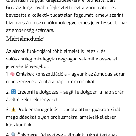
Gustav Jung tovább fejlesztette ezt a gondolatot, és
bevezette a kollektív tudattalan fogalmát, amely szerint
bizonyos álomszimbólumok egyetemes jelentéssel bírnak
az emberiség számára.
Miért álmodunk?
Az álmok funkciójáról több elmélet is létezik, és
valószínűleg mindegyik megragad valamit e összetett
jelenség lényegéből:
Emlékek konszolidációja – agyunk az álmodás során
rendszerezi és tárolja a napi információkat
Érzelmi feldolgozás – segít feldolgozni a nap során
átélt érzelmi élményeket
Problémamegoldás – tudatalattink gyakran kínál
megoldásokat olyan problémákra, amelyekkel ébren
küszködünk
Önismeret fejlesztése – álmaink tükröt tartanak