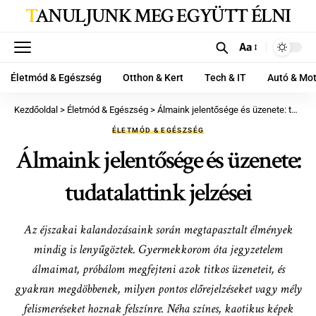
TANULJUNK MEG EGYÜTT ÉLNI
Aa
Életmód & Egészség
Otthon & Kert
Tech & IT
Autó & Mo
Kezdőoldal
>
Életmód & Egészség
>
Álmaink jelentősége és üzenete: tudatalattink jelzései
ÉLETMÓD & EGÉSZSÉG
Álmaink jelentősége és üzenete:
tudatalattink jelzései
Az éjszakai kalandozásaink során megtapasztalt élmények
mindig is lenyűgöztek. Gyermekkorom óta jegyzetelem
álmaimat, próbálom megfejteni azok titkos üzeneteit, és
gyakran megdöbbenek, milyen pontos előrejelzéseket vagy mély
felismeréseket hoznak felszínre. Néha színes, kaotikus képek