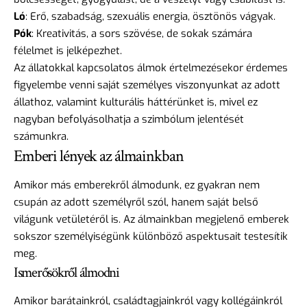
Ló
: Erő, szabadság, szexuális energia, ösztönös vágyak.
Pók
: Kreativitás, a sors szövése, de sokak számára
félelmet is jelképezhet.
Az állatokkal kapcsolatos álmok értelmezésekor érdemes
figyelembe venni saját személyes viszonyunkat az adott
állathoz, valamint kulturális háttérünket is, mivel ez
nagyban befolyásolhatja a szimbólum jelentését
számunkra.
Emberi lények az álmainkban
Amikor más emberekről álmodunk, ez gyakran nem
csupán az adott személyről szól, hanem saját belső
világunk vetületéről is. Az
álmainkban megjelenő emberek
sokszor
személyiségünk különböző aspektusait testesítik
meg.
Ismerősökről álmodni
Amikor barátainkról, családtagjainkról vagy kollégáinkról