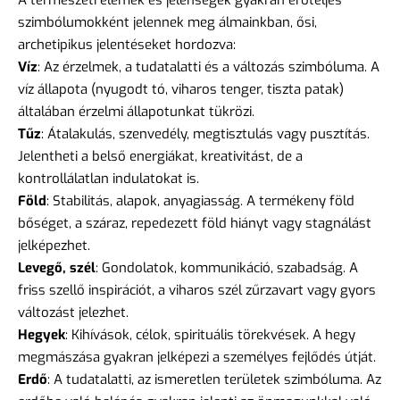
A természeti elemek és jelenségek gyakran erőteljes
szimbólumokként jelennek meg álmainkban, ősi,
archetipikus jelentéseket hordozva:
Víz
: Az érzelmek, a tudatalatti és a változás szimbóluma. A
víz állapota (nyugodt tó, viharos tenger, tiszta patak)
általában érzelmi állapotunkat tükrözi.
Tűz
: Átalakulás, szenvedély, megtisztulás vagy pusztítás.
Jelentheti a belső energiákat, kreativitást, de a
kontrollálatlan indulatokat is.
Föld
: Stabilitás, alapok, anyagiasság. A termékeny föld
bőséget, a száraz, repedezett föld hiányt vagy stagnálást
jelképezhet.
Levegő, szél
: Gondolatok, kommunikáció, szabadság. A
friss szellő inspirációt, a viharos szél zűrzavart vagy gyors
változást jelezhet.
Hegyek
: Kihívások, célok, spirituális törekvések. A hegy
megmászása gyakran jelképezi a személyes fejlődés útját.
Erdő
: A tudatalatti, az ismeretlen területek szimbóluma. Az