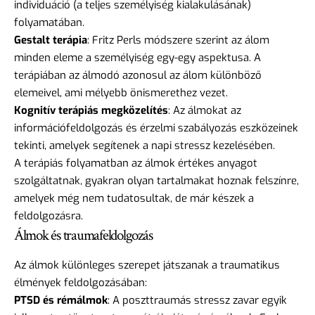
individuáció (a teljes személyiség kialakulásának)
folyamatában.
Gestalt terápia
: Fritz Perls módszere szerint az álom
minden eleme a személyiség egy-egy aspektusa. A
terápiában az álmodó azonosul az álom különböző
elemeivel, ami mélyebb önismerethez vezet.
Kognitív terápiás megközelítés
: Az álmokat az
információfeldolgozás és érzelmi szabályozás eszközeinek
tekinti, amelyek segítenek a napi stressz kezelésében.
A terápiás folyamatban az álmok értékes anyagot
szolgáltatnak, gyakran olyan tartalmakat hoznak felszínre,
amelyek még nem tudatosultak, de már készek a
feldolgozásra.
Álmok és traumafeldolgozás
Az álmok különleges szerepet játszanak a traumatikus
élmények feldolgozásában:
PTSD és rémálmok
: A poszttraumás stressz zavar egyik