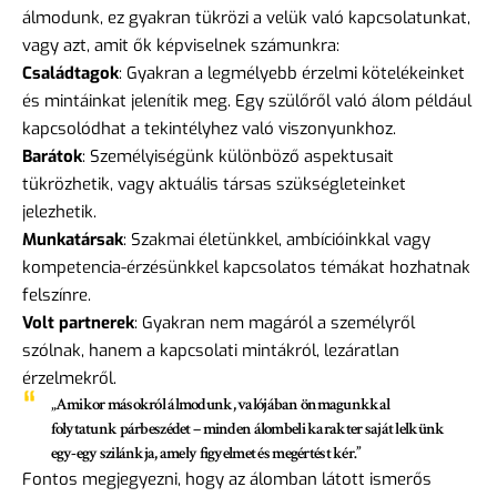
álmodunk, ez gyakran tükrözi a velük való kapcsolatunkat,
vagy azt, amit ők képviselnek számunkra:
Családtagok
: Gyakran a legmélyebb érzelmi kötelékeinket
és mintáinkat jelenítik meg. Egy szülőről való álom például
kapcsolódhat a tekintélyhez való viszonyunkhoz.
Barátok
: Személyiségünk különböző aspektusait
tükrözhetik, vagy aktuális társas szükségleteinket
jelezhetik.
Munkatársak
: Szakmai életünkkel, ambícióinkkal vagy
kompetencia-érzésünkkel kapcsolatos témákat hozhatnak
felszínre.
Volt partnerek
: Gyakran nem magáról a személyről
szólnak, hanem a kapcsolati mintákról, lezáratlan
érzelmekről.
„Amikor másokról álmodunk, valójában önmagunkkal
folytatunk párbeszédet – minden álombeli karakter saját lelkünk
egy-egy szilánkja, amely figyelmet és megértést kér.”
Fontos megjegyezni, hogy az álomban látott ismerős