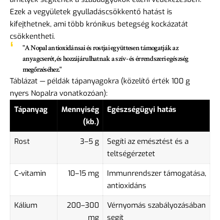
Ezek a vegyületek gyulladáscsökkentő hatást is
kifejthetnek, ami több krónikus betegség kockázatát
csökkentheti.
"A Nopal antioxidánsai és rostjai együttesen támogatják az
anyagcserét, és hozzájárulhatnak a szív- és érrendszeri egészség
megőrzéséhez."
Táblázat — példák tápanyagokra (közelítő érték 100 g
nyers Nopalra vonatkozóan):
Tápanyag
Mennyiség
Egészségügyi hatás
(kb.)
Rost
3–5 g
Segíti az emésztést és a
teltségérzetet
C-vitamin
10–15 mg
Immunrendszer támogatása,
antioxidáns
Kálium
200–300
Vérnyomás szabályozásában
mg
segít