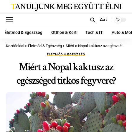
TANULJUNK MEG EGYÜTT ÉLNI
Aa
Életmód & Egészség
Otthon & Kert
Tech & IT
Autó & Mo
Kezdőoldal
>
Életmód & Egészség
>
Miért a Nopal kaktusz az egészséged titkos fegyvere?
ÉLETMÓD & EGÉSZSÉG
Miért a Nopal kaktusz az
egészséged titkos fegyvere?