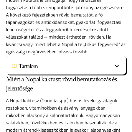
modern kutatás is támogatja, hogy rendszeres
fogyasztása több szempontból is jótékony az egészségre.
A következő fejezetekben rövid bemutatót, a fő
tápanyagokat és antioxidánsokat, gyakorlati fogyasztási
lehetőségeket és a leggyakoribb kérdésekre adott
válaszokat találod — mindezt érthetően, röviden. Ha
kíváncsi vagy, miért lehet a Nopal a te „titkos fegyvered” az
egészség megőrzésében, olvass tovább.
Tartalom
Miért a Nopal kaktusz: rövid bemutatkozás és
jelentősége
A Nopal kaktusz (Opuntia spp.) húsos levelei gazdagok
rostokban, vitaminokban és ásványi anyagokban,
miközben alacsony a kalóriatartalmuk. Hagyományosan
salátákban, főzelékekben és italokban használták, de a
modern étrend-kiegészítőkben is gyakori alapanyagként