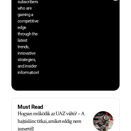
subscribers
resou
who are
that w
gaining a
help 
competitive
save 
edge
and b
through the
your
latest
produc
trends,
innovative
strategies,
and insider
information!
Must Read
Hogyan működik az UAZ váltó? – A
hajtáslánc titkai, amiket eddig nem
ismertél!