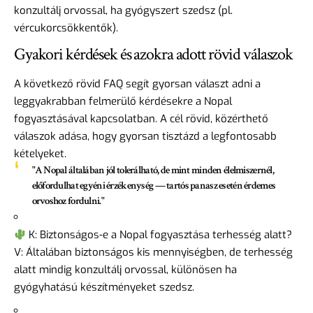
konzultálj orvossal, ha gyógyszert szedsz (pl.
vércukorcsökkentők).
Gyakori kérdések és azokra adott rövid válaszok
A következő rövid FAQ segít gyorsan választ adni a
leggyakrabban felmerülő kérdésekre a Nopal
fogyasztásával kapcsolatban. A cél rövid, közérthető
válaszok adása, hogy gyorsan tisztázd a legfontosabb
kételyeket.
"A Nopal általában jól tolerálható, de mint minden élelmiszernél,
előfordulhat egyéni érzékenység — tartós panasz esetén érdemes
orvoshoz fordulni."
K: Biztonságos-e a Nopal fogyasztása terhesség alatt?
V: Általában biztonságos kis mennyiségben, de terhesség
alatt mindig konzultálj orvossal, különösen ha
gyógyhatású készítményeket szedsz.