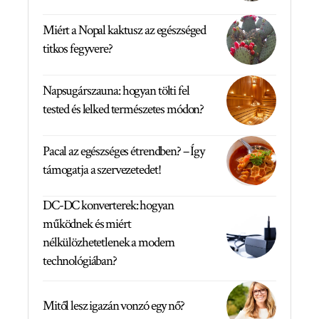
Miért a Nopal kaktusz az egészséged
titkos fegyvere?
Napsugárszauna: hogyan tölti fel
tested és lelked természetes módon?
Pacal az egészséges étrendben? – Így
támogatja a szervezetedet!
DC-DC konverterek: hogyan
működnek és miért
nélkülözhetetlenek a modern
technológiában?
Mitől lesz igazán vonzó egy nő?