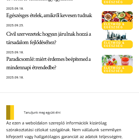
EGÉSZSÉG
2025.09.18.
Egészésges ételek, amikről kevesen tudnak
ÉLETMÓD &
2025.09.25.
EGÉSZSÉG
Civil szervezetek: hogyan járulnak hozzá a
társadalom fejlődéséhez?
ÉLETMÓD &
EGÉSZSÉG
2025.09.18.
Paradicsomlé: miért érdemes beépítened a
mindennapi étrendedbe?
ÉLETMÓD &
EGÉSZSÉG
2025.09.18.
Az ezen a weboldalon szereplő információk kizárólag
szórakoztatási célokat szolgálnak. Nem vállalunk semmilyen
kifejezett vagy hallgatólagos garanciát az adatok teljességére,