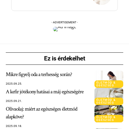
- ADVERTISEMENT -
Ez is érdekelhet
Mikre figyelj oda a terhesség során?
ÉLETMÓD &
2025.09.25.
EGÉSZSÉG
A kefir jótékony hatásai a máj egészségére
ÉLETMÓD &
2025.09.21.
EGÉSZSÉG
Olívaolaj: miért az egészséges életmód
alapköve?
ÉLETMÓD &
EGÉSZSÉG
2025.09.18.