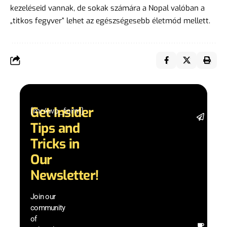
kezeléseid vannak, de sokak számára a Nopal valóban a
„titkos fegyver” lehet az egészségesebb életmód mellett.
Get Insider
[mc4wp_form]
Stay 
Tips and
date 
latest
Tricks in
and
Our
adva
in AI 
Newsletter!
techn
with 
Join our
exclu
community
and i
of
Other