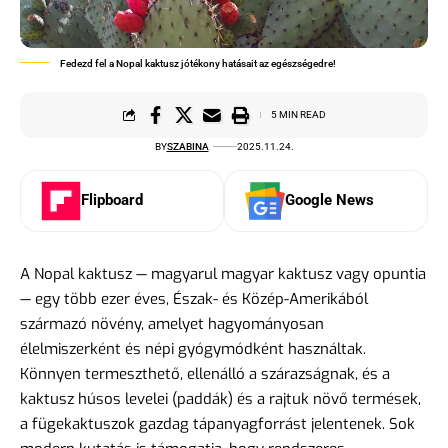
Fedezd fel a Nopal kaktusz jótékony hatásait az egészségedre!
5 MIN READ
BY
SZABINA
2025.11.24.
Flipboard
Google News
A Nopal kaktusz — magyarul magyar kaktusz vagy opuntia
— egy több ezer éves, Észak- és Közép-Amerikából
származó növény, amelyet hagyományosan
élelmiszerként és népi gyógymódként használtak.
Könnyen termeszthető, ellenálló a szárazságnak, és a
kaktusz húsos levelei (paddák) és a rajtuk növő termések,
a fügekaktuszok gazdag tápanyagforrást jelentenek. Sok