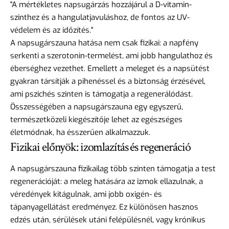
"A mértékletes napsugárzás hozzájárul a D-vitamin-
szinthez és a hangulatjavuláshoz, de fontos az UV-
védelem és az időzítés."
A napsugárszauna hatása nem csak fizikai: a napfény
serkenti a szerotonin-termelést, ami jobb hangulathoz és
éberséghez vezethet. Emellett a meleget és a napsütést
gyakran társítják a pihenéssel és a biztonság érzésével,
ami pszichés szinten is támogatja a regenerálódást.
Összességében a napsugárszauna egy egyszerű,
természetközeli kiegészítője lehet az egészséges
életmódnak, ha ésszerűen alkalmazzuk.
Fizikai előnyök: izomlazítás és regeneráció
A napsugárszauna fizikailag több szinten támogatja a test
regenerációját: a meleg hatására az izmok ellazulnak, a
véredények kitágulnak, ami jobb oxigén- és
tápanyagellátást eredményez. Ez különösen hasznos
edzés után, sérülések utáni felépülésnél, vagy krónikus