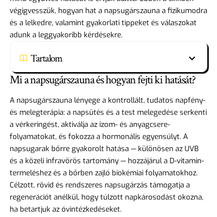
végigvesszük, hogyan hat a napsugárszauna a fizikumodra
és a lelkedre, valamint gyakorlati tippeket és válaszokat
adunk a leggyakoribb kérdésekre.
Tartalom
Mi a napsugárszauna és hogyan fejti ki hatását?
A napsugárszauna lényege a kontrollált, tudatos napfény-
és melegterápia: a napsütés és a test melegedése serkenti
a vérkeringést, aktiválja az izom- és anyagcsere-
folyamatokat, és fokozza a hormonális egyensúlyt. A
napsugarak bőrre gyakorolt hatása — különösen az UVB
és a közeli infravörös tartomány — hozzájárul a D-vitamin-
termeléshez és a bőrben zajló biokémiai folyamatokhoz.
Célzott, rövid és rendszeres napsugárzás támogatja a
regenerációt anélkül, hogy túlzott napkárosodást okozna,
ha betartjuk az óvintézkedéseket.