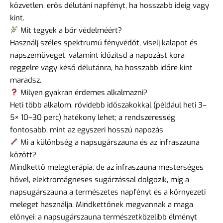
közvetlen, erős délutáni napfényt, ha hosszabb ideig vagy
kint.
Mit tegyek a bőr védelméért?
Használj széles spektrumú fényvédőt, viselj kalapot és
napszemüveget, valamint időzítsd a napozást kora
reggelre vagy késő délutánra, ha hosszabb időre kint
maradsz.
Milyen gyakran érdemes alkalmazni?
Heti több alkalom, rövidebb időszakokkal (például heti 3–
5× 10–30 perc) hatékony lehet; a rendszeresség
fontosabb, mint az egyszeri hosszú napozás.
Mi a különbség a napsugárszauna és az infraszauna
között?
Mindkettő melegterápia, de az infraszauna mesterséges
hővel, elektromágneses sugárzással dolgozik, míg a
napsugárszauna a természetes napfényt és a környezeti
meleget használja. Mindkettőnek megvannak a maga
előnyei; a napsugárszauna természetközelibb élményt