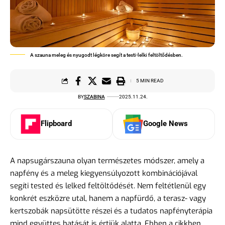
A szauna meleg és nyugodt légköre segít a testi-lelki feltöltődésben.
5 MIN READ
BY
SZABINA
2025.11.24.
Flipboard
Google News
A napsugárszauna olyan természetes módszer, amely a
napfény és a meleg kiegyensúlyozott kombinációjával
segíti tested és lelked feltöltődését. Nem feltétlenül egy
konkrét eszközre utal, hanem a napfürdő, a terasz- vagy
kertszobák napsütötte részei és a tudatos napfényterápia
mind együttes hatását is értjük alatta. Ebben a cikkben