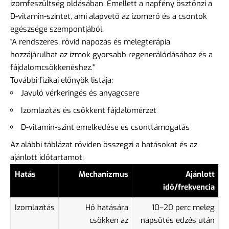
izomfeszültség oldásában. Emellett a napfény ösztönzi a
D-vitamin-szintet, ami alapvető az izomerő és a csontok
egészsége szempontjából.
"A rendszeres, rövid napozás és melegterápia
hozzájárulhat az izmok gyorsabb regenerálódásához és a
fájdalomcsökkenéshez."
További fizikai előnyök listája:
Javuló vérkeringés és anyagcsere
Izomlazítás és csökkent fájdalomérzet
D-vitamin-szint emelkedése és csonttámogatás
Az alábbi táblázat röviden összegzi a hatásokat és az
ajánlott időtartamot:
Hatás
Mechanizmus
Ajánlott
idő/frekvencia
Izomlazítás
Hő hatására
10–20 perc meleg
csökken az
napsütés edzés után