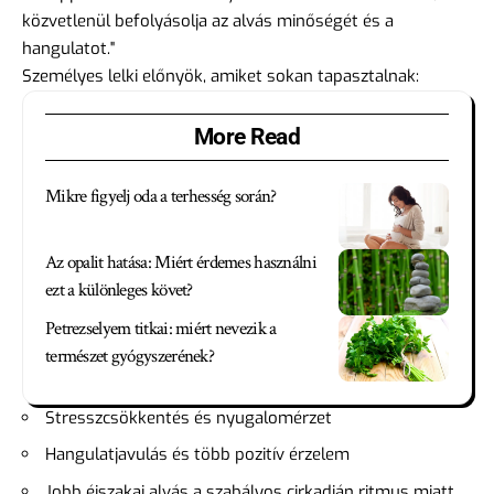
közvetlenül befolyásolja az alvás minőségét és a
hangulatot."
Személyes lelki előnyök, amiket sokan tapasztalnak:
More Read
Mikre figyelj oda a terhesség során?
Az opalit hatása: Miért érdemes használni
ezt a különleges követ?
Petrezselyem titkai: miért nevezik a
természet gyógyszerének?
Stresszcsökkentés és nyugalomérzet
Hangulatjavulás és több pozitív érzelem
Jobb éjszakai alvás a szabályos cirkadián ritmus miatt