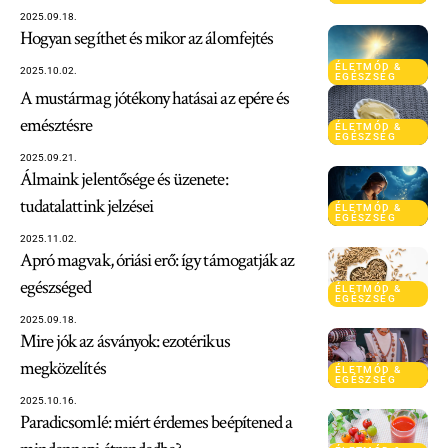
2025.09.18.
Hogyan segíthet és mikor az álomfejtés
ÉLETMÓD &
2025.10.02.
EGÉSZSÉG
A mustármag jótékony hatásai az epére és
emésztésre
ÉLETMÓD &
EGÉSZSÉG
2025.09.21.
Álmaink jelentősége és üzenete:
tudatalattink jelzései
ÉLETMÓD &
EGÉSZSÉG
2025.11.02.
Apró magvak, óriási erő: így támogatják az
egészséged
ÉLETMÓD &
EGÉSZSÉG
2025.09.18.
Mire jók az ásványok: ezotérikus
megközelítés
ÉLETMÓD &
EGÉSZSÉG
2025.10.16.
Paradicsomlé: miért érdemes beépítened a