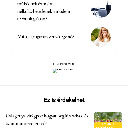
működnek és miért
nélkülözhetetlenek a modern
technológiában?
Mitől lesz igazán vonzó egy nő?
- ADVERTISEMENT -
Ez is érdekelhet
Galagonya virágpor: hogyan segíti a szíved és
az immunrendszered?
ÉLETMÓD &
EGÉSZSÉG