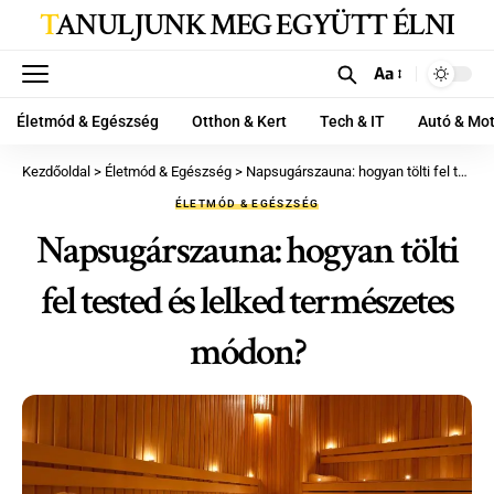
TANULJUNK MEG EGYÜTT ÉLNI
Aa
Életmód & Egészség
Otthon & Kert
Tech & IT
Autó & Mo
Kezdőoldal
>
Életmód & Egészség
>
Napsugárszauna: hogyan tölti fel tested és lelked természetes módon?
ÉLETMÓD & EGÉSZSÉG
Napsugárszauna: hogyan tölti
fel tested és lelked természetes
módon?