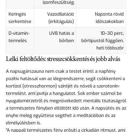
izomfeszültség
Keringés
Vazodilatáció
Naponta rövid
serkentése
(érkitágulás)
időszakokban
D-vitamin-
UVB hatás a
10–30 perc,
termelés
bőrben
bőrtípustól függően,
heti többször
Lelki feltöltődés: stresszcsökkentés és jobb alvás
A napsugárszauna nem csak a testet érinti: a napfény
pozitív hatással van az idegrendszerre, segít csökkenteni a
kortizol (stresszhormon) szintjét és növeli a szerotonin-
termelést, ami javítja a hangulatot. Sok ember számol be
nyugalomérzetről és megnövekedett mentális tisztaságról
a természetes fényben eltöltött idő után. A napsütés és az
enyhe meleg együttese segíthet a meditációban és az
elmélyülésben is.
"A nappali természetes fény erősíti a cirkadián ritmust, ami