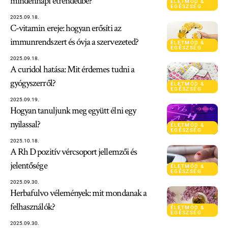
mindennapi étrendedbe?
ÉLETMÓD &
EGÉSZSÉG
2025.09.18.
C-vitamin ereje: hogyan erősíti az
immunrendszert és óvja a szervezeted?
ÉLETMÓD &
EGÉSZSÉG
2025.09.18.
A curidol hatása: Mit érdemes tudni a
gyógyszerről?
ÉLETMÓD &
EGÉSZSÉG
2025.09.19.
Hogyan tanuljunk meg együtt élni egy
nyilassal?
ÉLETMÓD &
EGÉSZSÉG
2025.10.18.
A Rh D pozitív vércsoport jellemzői és
jelentősége
ÉLETMÓD &
EGÉSZSÉG
2025.09.30.
Herbafulvo vélemények: mit mondanak a
felhasználók?
ÉLETMÓD &
EGÉSZSÉG
2025.09.30.