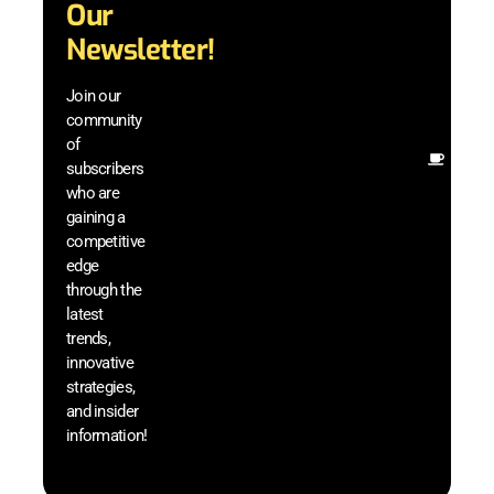
Our
adva
in AI 
Newsletter!
techn
with 
Join our
exclu
community
and i
of
Other
subscribers
resou
who are
that w
gaining a
help 
competitive
save 
edge
and b
through the
your
latest
produc
trends,
innovative
strategies,
and insider
information!