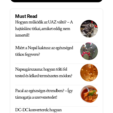
Must Read
Hogyan működik az UAZ váltó? – A
hajtáslánc titkai, amiket eddig nem
ismertél!
Miért a Nopal kaktusz az egészséged
titkos fegyvere?
Napsugárszauna: hogyan tölti fel
tested és lelked természetes módon?
Pacal az egészséges étrendben? – Így
támogatja a szervezetedet!
DC-DC konverterek: hogyan