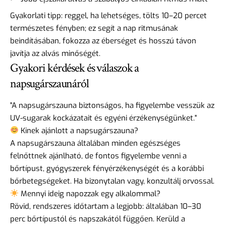
Gyakorlati tipp: reggel, ha lehetséges, tölts 10–20 percet
természetes fényben; ez segít a nap ritmusának
beindításában, fokozza az éberséget és hosszú távon
javítja az alvás minőségét.
Gyakori kérdések és válaszok a
napsugárszaunáról
"A napsugárszauna biztonságos, ha figyelembe vesszük az
UV-sugarak kockázatait és egyéni érzékenységünket."
Kinek ajánlott a napsugárszauna?
A napsugárszauna általában minden egészséges
felnőttnek ajánlható, de fontos figyelembe venni a
bőrtípust, gyógyszerek fényérzékenységét és a korábbi
bőrbetegségeket. Ha bizonytalan vagy, konzultálj orvossal.
Mennyi ideig napozzak egy alkalommal?
Rövid, rendszeres időtartam a legjobb: általában 10–30
perc bőrtípustól és napszakától függően. Kerüld a