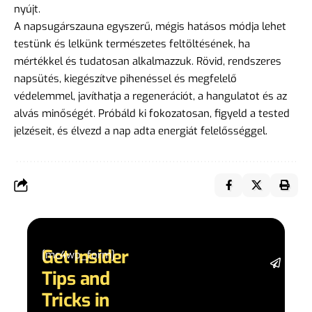
nyújt.
A napsugárszauna egyszerű, mégis hatásos módja lehet
testünk és lelkünk természetes feltöltésének, ha
mértékkel és tudatosan alkalmazzuk. Rövid, rendszeres
napsütés, kiegészítve pihenéssel és megfelelő
védelemmel, javíthatja a regenerációt, a hangulatot és az
alvás minőségét. Próbáld ki fokozatosan, figyeld a tested
jelzéseit, és élvezd a nap adta energiát felelősséggel.
Get Insider
[mc4wp_form]
Stay 
Tips and
date 
latest
Tricks in
and