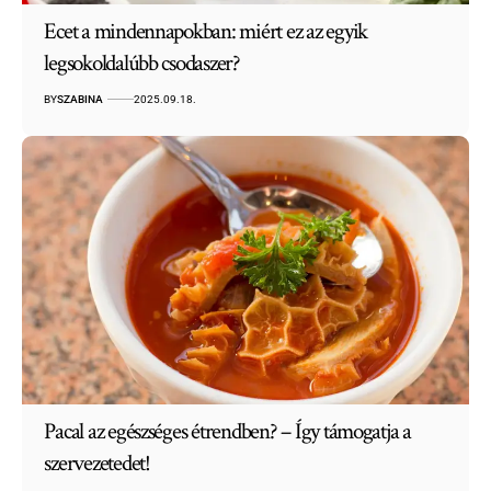
Ecet a mindennapokban: miért ez az egyik
legsokoldalúbb csodaszer?
BY
SZABINA
2025.09.18.
Pacal az egészséges étrendben? – Így támogatja a
szervezetedet!