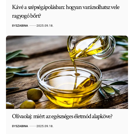
Kávé a szépségápolásban: hogyan varázsolhatsz vele
ragyogó bőrt?
BY
SZABINA
2025.09.18.
Olívaolaj: miért az egészséges életmód alapköve?
BY
SZABINA
2025.09.18.