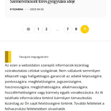
Szeméremcsont törés gyógyulási ideje
BY
SZABINA
2025.09.03.
1
2
…
7
8
9
Az ezen a weboldalon szereplő információk kizárólag
szórakoztatási célokat szolgálnak. Nem vállalunk semmilyen
kifejezett vagy hallgatólagos garanciát az adatok teljességére,
pontosságára, megfelelőségére, jogszerűségére,
hasznosságára, megbízhatóságára, alkalmasságára,
hozzáférhetőségére vagy bármely egyéb vonatkozására. Az itt
található információkra történő bármilyen támaszkodás
kizárólag az Ön saját felelősségére történik. További feltételek a
felhasználási feltételekben olvashatók.