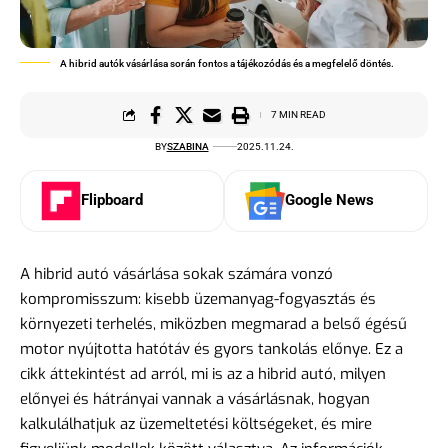
A hibrid autók vásárlása során fontos a tájékozódás és a megfelelő döntés.
7 MIN READ
BY
SZABINA
2025.11.24.
Flipboard
Google News
A hibrid autó vásárlása sokak számára vonzó
kompromisszum: kisebb üzemanyag-fogyasztás és
környezeti terhelés, miközben megmarad a belső égésű
motor nyújtotta hatótáv és gyors tankolás előnye. Ez a
cikk áttekintést ad arról, mi is az a hibrid autó, milyen
előnyei és hátrányai vannak a vásárlásnak, hogyan
kalkulálhatjuk az üzemeltetési költségeket, és mire