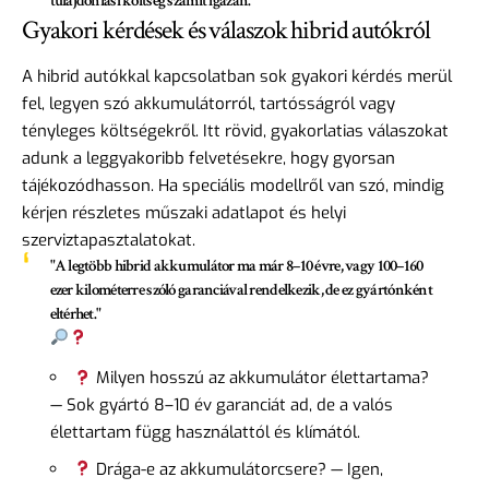
tulajdonlási költség számít igazán.
Gyakori kérdések és válaszok hibrid autókról
A hibrid autókkal kapcsolatban sok gyakori kérdés merül
fel, legyen szó akkumulátorról, tartósságról vagy
tényleges költségekről. Itt rövid, gyakorlatias válaszokat
adunk a leggyakoribb felvetésekre, hogy gyorsan
tájékozódhasson. Ha speciális modellről van szó, mindig
kérjen részletes műszaki adatlapot és helyi
szerviztapasztalatokat.
"A legtöbb hibrid akkumulátor ma már 8–10 évre, vagy 100–160
ezer kilométerre szóló garanciával rendelkezik, de ez gyártónként
eltérhet."
Milyen hosszú az akkumulátor élettartama?
— Sok gyártó 8–10 év garanciát ad, de a valós
élettartam függ használattól és klímától.
Drága-e az akkumulátorcsere? — Igen,