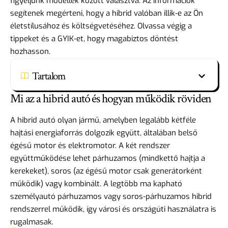
figyeljünk modellek között választva. Az információk
segítenek megérteni, hogy a hibrid valóban illik-e az Ön
életstílusához és költségvetéséhez. Olvassa végig a
tippeket és a GYIK-et, hogy magabiztos döntést
hozhasson.
Tartalom
Mi az a hibrid autó és hogyan működik röviden
A hibrid autó olyan jármű, amelyben legalább kétféle
hajtási energiaforrás dolgozik együtt, általában belső
égésű motor és elektromotor. A két rendszer
együttműködése lehet párhuzamos (mindkettő hajtja a
kerekeket), soros (az égésű motor csak generátorként
működik) vagy kombinált. A legtöbb ma kapható
személyautó párhuzamos vagy soros-párhuzamos hibrid
rendszerrel működik, így városi és országúti használatra is
rugalmasak.