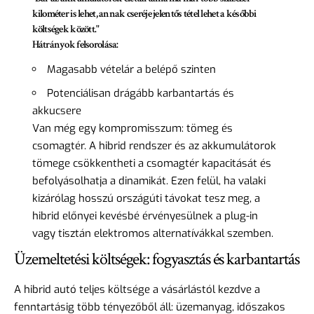
kilométer is lehet, annak cseréje jelentős tétel lehet a későbbi
költségek között."
Hátrányok felsorolása:
Magasabb vételár a belépő szinten
Potenciálisan drágább karbantartás és
akkucsere
Van még egy kompromisszum: tömeg és
csomagtér. A hibrid rendszer és az akkumulátorok
tömege csökkentheti a csomagtér kapacitását és
befolyásolhatja a dinamikát. Ezen felül, ha valaki
kizárólag hosszú országúti távokat tesz meg, a
hibrid előnyei kevésbé érvényesülnek a plug-in
vagy tisztán elektromos alternatívákkal szemben.
Üzemeltetési költségek: fogyasztás és karbantartás
A hibrid autó teljes költsége a vásárlástól kezdve a
fenntartásig több tényezőből áll: üzemanyag, időszakos