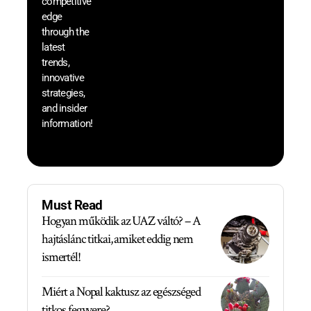
competitive
save 
edge
and b
through the
your
latest
produc
trends,
innovative
strategies,
and insider
information!
Must Read
Hogyan működik az UAZ váltó? – A
hajtáslánc titkai, amiket eddig nem
ismertél!
Miért a Nopal kaktusz az egészséged
titkos fegyvere?