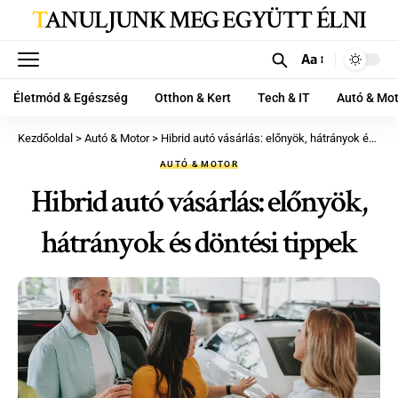
TANULJUNK MEG EGYÜTT ÉLNI
Aa
Életmód & Egészség
Otthon & Kert
Tech & IT
Autó & Mo
Kezdőoldal
>
Autó & Motor
>
Hibrid autó vásárlás: előnyök, hátrányok és döntési tippek
AUTÓ & MOTOR
Hibrid autó vásárlás: előnyök,
hátrányok és döntési tippek