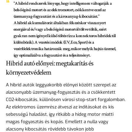
"A hibrid rendszerek lényege, hogy intelligensen váltogatják a
belső égésű motort és az elektromotort, csökkentve ezzel az
üzemanyag-fogyasztást és a károsanyag-kibocsátást."
A hibrid akkumulátorát általában fékezéskor visszanyert
energiával és/vagy a belső égésű motortól töltve töltik, ezért
gyakran nem igényel külső töltést (ez a konnektoros hibridektől
különbözik). A vezetési módok (EV, Eco, Sport) és a
vezérlőelektronika határozzák meg, mikor melyik hajtás üzemel,
így optimalizálva a fogyasztást és a teljesítményt.
Hibrid autó előnyei: megtakarítás és
környezetvédelem
A hibrid autók leggyakoribb előnyei között szerepel az
alacsonyabb üzemanyag-fogyasztás és a csökkentett
CO2-kibocsátás, különösen városi stop-start forgalomban.
Az elektromos üzemrész átveszi az indításokat és kis
sebességű haladást, így ritkább a hideg motor miatti
magas fogyasztás és kopás. Emellett a nulla vagy
alacsony kibocsátás rövidebb távokon jobb