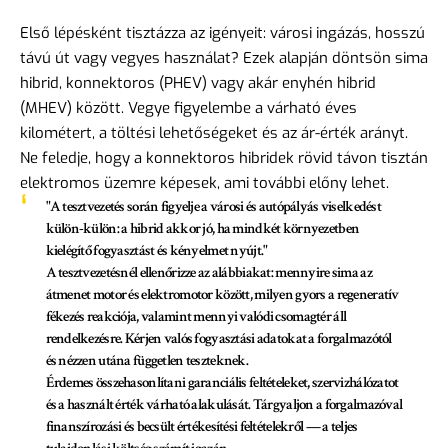
Első lépésként tisztázza az igényeit: városi ingázás, hosszú
távú út vagy vegyes használat? Ezek alapján döntsön sima
hibrid, konnektoros (PHEV) vagy akár enyhén hibrid
(MHEV) között. Vegye figyelembe a várható éves
kilométert, a töltési lehetőségeket és az ár-érték arányt.
Ne feledje, hogy a konnektoros hibridek rövid távon tisztán
elektromos üzemre képesek, ami további előny lehet.
"A tesztvezetés során figyelje a városi és autópályás viselkedést
külön-külön: a hibrid akkor jó, ha mindkét környezetben
kielégítő fogyasztást és kényelmet nyújt."
A tesztvezetésnél ellenőrizze az alábbiakat: mennyire sima az
átmenet motor és elektromotor között, milyen gyors a regeneratív
fékezés reakciója, valamint mennyi valódi csomagtér áll
rendelkezésre. Kérjen valós fogyasztási adatokat a forgalmazótól
és nézzen utána független teszteknek.
Érdemes összehasonlítani garanciális feltételeket, szervizhálózatot
és a használt érték várható alakulását. Tárgyaljon a forgalmazóval
finanszírozási és becsült értékesítési feltételekről — a teljes