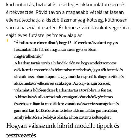
karbantartás, biztosítás, esetleges akkumulátorcsere és
értékvesztés. Rövid távon a magasabb vételárat lassan
ellensúlyozhatja a kisebb üzemanyag-költség, különösen
városi használat esetén. Érdemes számításokat végezni a
saját éves futásteljesítmény alapján.
"Általánosan elmondható, hogy 15–40 ezer km/év alatti vegyes
használatnál a hibrid megtakarításai gyorsabban
megtérülhetnek."
A karbantartás terén a hibridek előnye, hogy az elektromotor
csökkenti a motorfék és fékrendszer terhelését, így a fékbetétek és
tárcsák lassabban kopnak. Ugyanakkor speciális diagnosztika és
akkumulátor-ellenőrzés szükséges. Az olaj- és szűrőcserék,
valamint a hűtőrendszer karbantartása továbbra is fontos.
A biztosítás és alkatrészárak országonként eltérők; érdemes
összehasonlítani a modellekre vonatkozó szervizcsomagokat és
garanciákat, különös tekintettel az akkumulátor garanciájára,
amely jelentősen befolyásolhatja a hosszú távú költségeket.
Hogyan válasszunk hibrid modellt: tippek és
tesztvezetés