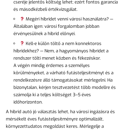
cseréje jelentős költség lehet; ezért fontos garancia
és másodkézbeli értékvizsgálat.
Megéri hibridet venni városi használatra? —
Általában igen: városi forgalomban jobban
érvényesülnek a hibrid előnyei.
Kell-e külön töltő a nem konnektoros
hibridekhez? — Nem, a hagyományos hibridet a
rendszer tölti menet közben és fékezéskor.
A végén mindig érdemes a személyes
körülményeket, a várható futásteljesítményt és a
rendelkezésre álló támogatásokat mérlegelni. Ha
bizonytalan, kérjen tesztvezetést több modellre és
számolja ki a teljes költséget 3–5 éves
időhorizonton.
A hibrid autó jó választás lehet, ha városi ingázásra és
mérsékelt éves futásteljesítményre optimalizált,
környezettudatos megoldást keres. Mérlegelje a