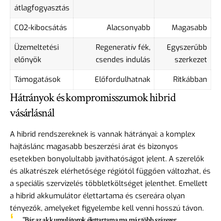
átlagfogyasztás
CO2-kibocsátás
Alacsonyabb
Magasabb
Üzemeltetési
Regeneratív fék,
Egyszerűbb
előnyök
csendes indulás
szerkezet
Támogatások
Előfordulhatnak
Ritkábban
Hátrányok és kompromisszumok hibrid
vásárlásnál
A hibrid rendszereknek is vannak hátrányai: a komplex
hajtáslánc magasabb beszerzési árat és bizonyos
esetekben bonyolultabb javíthatóságot jelent. A szerelők
és alkatrészek elérhetősége régiótól függően változhat, és
a speciális szervizelés többletköltséget jelenthet. Emellett
a hibrid akkumulátor élettartama és csereára olyan
tényezők, amelyeket figyelembe kell venni hosszú távon.
"Bár az akkumulátorok élettartama ma már több százezer