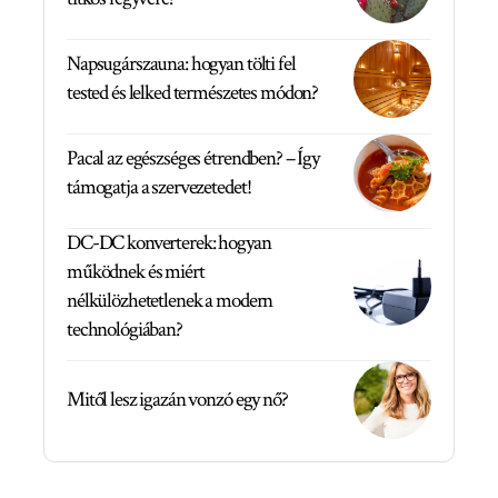
Napsugárszauna: hogyan tölti fel
tested és lelked természetes módon?
Pacal az egészséges étrendben? – Így
támogatja a szervezetedet!
DC-DC konverterek: hogyan
működnek és miért
nélkülözhetetlenek a modern
technológiában?
Mitől lesz igazán vonzó egy nő?