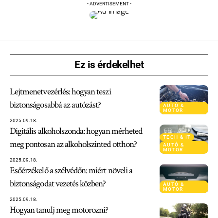
- ADVERTISEMENT -
Ez is érdekelhet
Lejtmenetvezérlés: hogyan teszi
biztonságosabbá az autózást?
AUTÓ &
MOTOR
2025.09.18.
Digitális alkoholszonda: hogyan mérheted
TECH & IT
meg pontosan az alkoholszinted otthon?
AUTÓ &
MOTOR
2025.09.18.
Esőérzékelő a szélvédőn: miért növeli a
biztonságodat vezetés közben?
AUTÓ &
MOTOR
2025.09.18.
Hogyan tanulj meg motorozni?