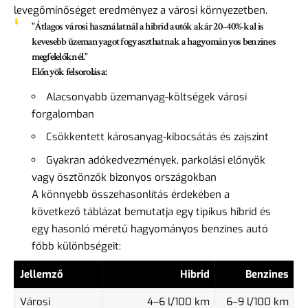
levegőminőséget eredményez a városi környezetben.
"Átlagos városi használatnál a hibrid autók akár 20–40%-kal is
kevesebb üzemanyagot fogyaszthatnak a hagyományos benzines
megfelelőknél."
Előnyök felsorolása:
Alacsonyabb üzemanyag-költségek városi
forgalomban
Csökkentett károsanyag-kibocsátás és zajszint
Gyakran adókedvezmények, parkolási előnyök
vagy ösztönzők bizonyos országokban
A könnyebb összehasonlítás érdekében a
következő táblázat bemutatja egy tipikus hibrid és
egy hasonló méretű hagyományos benzines autó
főbb különbségeit:
Jellemző
Hibrid
Benzines
Városi
4–6 l/100 km
6–9 l/100 km