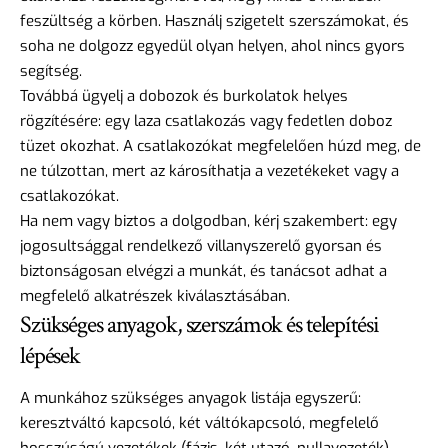
feszültség a körben. Használj szigetelt szerszámokat, és
soha ne dolgozz egyedül olyan helyen, ahol nincs gyors
segítség.
Továbbá ügyelj a dobozok és burkolatok helyes
rögzítésére: egy laza csatlakozás vagy fedetlen doboz
tüzet okozhat. A csatlakozókat megfelelően húzd meg, de
ne túlzottan, mert az károsíthatja a vezetékeket vagy a
csatlakozókat.
Ha nem vagy biztos a dolgodban, kérj szakembert: egy
jogosultsággal rendelkező villanyszerelő gyorsan és
biztonságosan elvégzi a munkát, és tanácsot adhat a
megfelelő alkatrészek kiválasztásában.
Szükséges anyagok, szerszámok és telepítési
lépések
A munkához szükséges anyagok listája egyszerű:
keresztváltó kapcsoló, két váltókapcsoló, megfelelő