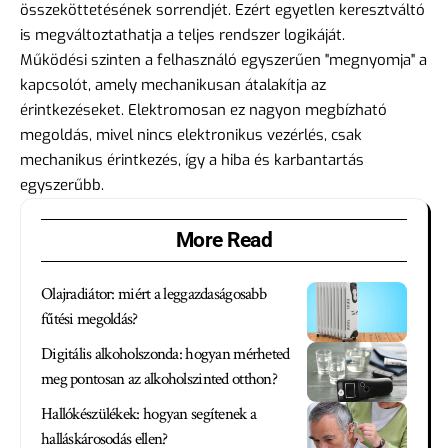
összeköttetésének sorrendjét. Ezért egyetlen keresztváltó
is megváltoztathatja a teljes rendszer logikáját.
Működési szinten a felhasználó egyszerűen "megnyomja" a
kapcsolót, amely mechanikusan átalakítja az
érintkezéseket. Elektromosan ez nagyon megbízható
megoldás, mivel nincs elektronikus vezérlés, csak
mechanikus érintkezés, így a hiba és karbantartás
egyszerűbb.
More Read
Olajradiátor: miért a leggazdaságosabb
fűtési megoldás?
Digitális alkoholszonda: hogyan mérheted
meg pontosan az alkoholszinted otthon?
Hallókészülékek: hogyan segítenek a
halláskárosodás ellen?