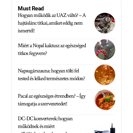
Must Read
Hogyan működik az UAZ váltó? – A
hajtáslánc titkai, amiket eddig nem
ismertél!
Miért a Nopal kaktusz az egészséged
titkos fegyvere?
Napsugárszauna: hogyan tölti fel
tested és lelked természetes módon?
Pacal az egészséges étrendben? – Így
támogatja a szervezetedet!
DC-DC konverterek: hogyan
működnek és miért