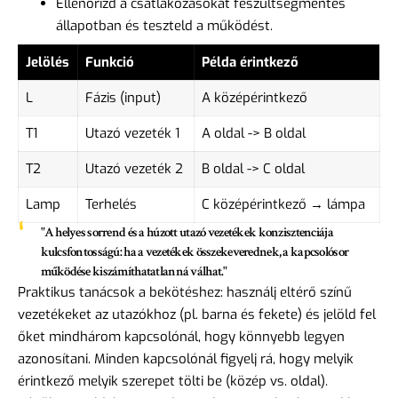
Ellenőrizd a csatlakozásokat feszültségmentes
állapotban és teszteld a működést.
Jelölés
Funkció
Példa érintkező
L
Fázis (input)
A középérintkező
T1
Utazó vezeték 1
A oldal -> B oldal
T2
Utazó vezeték 2
B oldal -> C oldal
Lamp
Terhelés
C középérintkező → lámpa
"A helyes sorrend és a húzott utazó vezetékek konzisztenciája
kulcsfontosságú: ha a vezetékek összekeverednek, a kapcsolósor
működése kiszámíthatatlanná válhat."
Praktikus tanácsok a bekötéshez: használj eltérő színű
vezetékeket az utazókhoz (pl. barna és fekete) és jelöld fel
őket mindhárom kapcsolónál, hogy könnyebb legyen
azonosítani. Minden kapcsolónál figyelj rá, hogy melyik
érintkező melyik szerepet tölti be (közép vs. oldal).