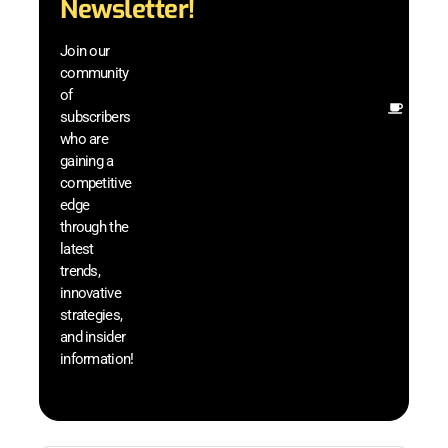
Newsletter!
techn
with 
Join our
exclu
community
and i
of
Other
subscribers
resou
who are
that w
gaining a
help 
competitive
save 
edge
and b
through the
your
latest
produc
trends,
innovative
strategies,
and insider
information!