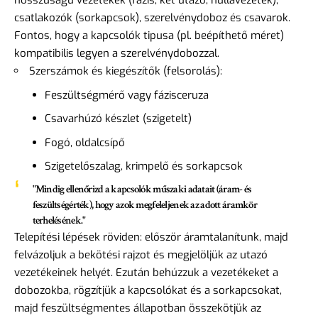
hosszúságú vezetékek (fázis, két utazó, nullavezeték),
csatlakozók (sorkapcsok), szerelvénydoboz és csavarok.
Fontos, hogy a kapcsolók tipusa (pl. beépíthető méret)
kompatibilis legyen a szerelvénydobozzal.
Szerszámok és kiegészítők (felsorolás):
Feszültségmérő vagy fázisceruza
Csavarhúzó készlet (szigetelt)
Fogó, oldalcsípő
Szigetelőszalag, krimpelő és sorkapcsok
"Mindig ellenőrizd a kapcsolók műszaki adatait (áram- és
feszültségérték), hogy azok megfeleljenek az adott áramkör
terhelésének."
Telepítési lépések röviden: először áramtalanítunk, majd
felvázoljuk a bekötési rajzot és megjelöljük az utazó
vezetékeinek helyét. Ezután behúzzuk a vezetékeket a
dobozokba, rögzítjük a kapcsolókat és a sorkapcsokat,
majd feszültségmentes állapotban összekötjük az