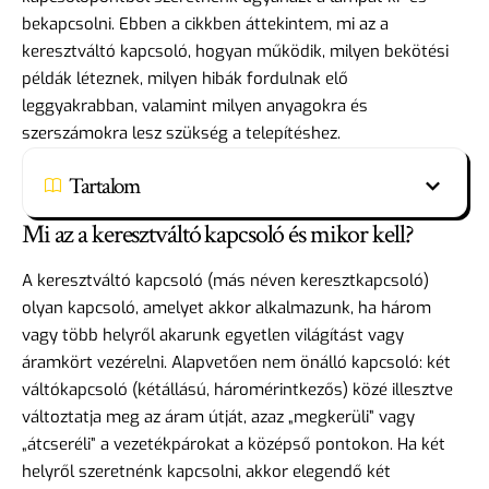
bekapcsolni. Ebben a cikkben áttekintem, mi az a
keresztváltó kapcsoló, hogyan működik, milyen bekötési
példák léteznek, milyen hibák fordulnak elő
leggyakrabban, valamint milyen anyagokra és
szerszámokra lesz szükség a telepítéshez.
Tartalom
Mi az a keresztváltó kapcsoló és mikor kell?
A keresztváltó kapcsoló (más néven keresztkapcsoló)
olyan kapcsoló, amelyet akkor alkalmazunk, ha három
vagy több helyről akarunk egyetlen világítást vagy
áramkört vezérelni. Alapvetően nem önálló kapcsoló: két
váltókapcsoló (kétállású, háromérintkezős) közé illesztve
változtatja meg az áram útját, azaz „megkerüli” vagy
„átcseréli” a vezetékpárokat a középső pontokon. Ha két
helyről szeretnénk kapcsolni, akkor elegendő két