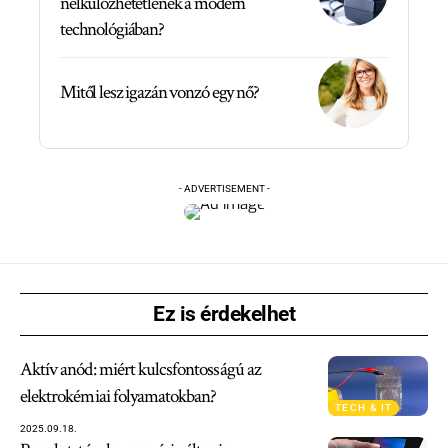
nélkülözhetetlenek a modern
technológiában?
Mitől lesz igazán vonzó egy nő?
- ADVERTISEMENT -
Ez is érdekelhet
Aktív anód: miért kulcsfontosságú az
elektrokémiai folyamatokban?
TECH & IT
2025.09.18.