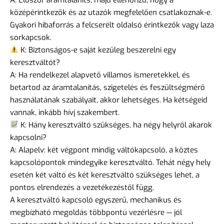
középérintkezők és az utazók megfelelően csatlakoznak-e.
Gyakori hibaforrás a felcserélt oldalsó érintkezők vagy laza
sorkapcsok.
K: Biztonságos-e saját kezűleg beszerelni egy
keresztváltót?
A: Ha rendelkezel alapvető villamos ismeretekkel, és
betartod az áramtalanítás, szigetelés és feszültségmérő
használatának szabályait, akkor lehetséges. Ha kétségeid
vannak, inkább hívj szakembert.
K: Hány keresztváltó szükséges, ha négy helyről akarok
kapcsolni?
A: Alapelv: két végpont mindig váltókapcsoló, a köztes
kapcsolópontok mindegyike keresztváltó. Tehát négy hely
esetén két váltó és két keresztváltó szükséges lehet, a
pontos elrendezés a vezetékezéstől függ.
A keresztváltó kapcsoló egyszerű, mechanikus és
megbízható megoldás többpontú vezérlésre — jól