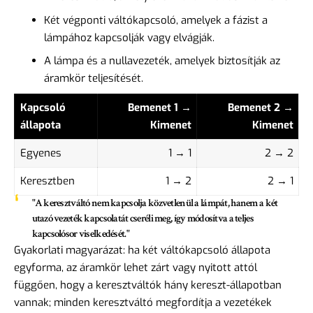
Két végponti váltókapcsoló, amelyek a fázist a
lámpához kapcsolják vagy elvágják.
A lámpa és a nullavezeték, amelyek biztosítják az
áramkör teljesítését.
Kapcsoló
Bemenet 1 →
Bemenet 2 →
állapota
Kimenet
Kimenet
Egyenes
1 → 1
2 → 2
Keresztben
1 → 2
2 → 1
"A keresztváltó nem kapcsolja közvetlenül a lámpát, hanem a két
utazó vezeték kapcsolatát cseréli meg, így módosítva a teljes
kapcsolósor viselkedését."
Gyakorlati magyarázat: ha két váltókapcsoló állapota
egyforma, az áramkör lehet zárt vagy nyitott attól
függően, hogy a keresztváltók hány kereszt-állapotban
vannak; minden keresztváltó megfordítja a vezetékek