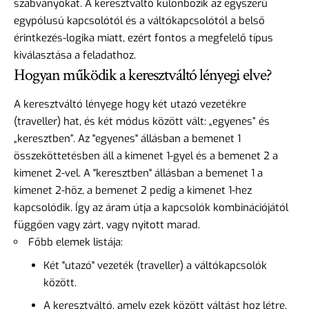
szabványokat. A keresztváltó különbözik az egyszerű
egypólusú kapcsolótól és a váltókapcsolótól a belső
érintkezés-logika miatt, ezért fontos a megfelelő típus
kiválasztása a feladathoz.
Hogyan működik a keresztváltó lényegi elve?
A keresztváltó lényege hogy két utazó vezetékre
(traveller) hat, és két módus között vált: „egyenes” és
„keresztben”. Az "egyenes" állásban a bemenet 1
összeköttetésben áll a kimenet 1-gyel és a bemenet 2 a
kimenet 2-vel. A "keresztben" állásban a bemenet 1 a
kimenet 2-höz, a bemenet 2 pedig a kimenet 1-hez
kapcsolódik. Így az áram útja a kapcsolók kombinációjától
függően vagy zárt, vagy nyitott marad.
Főbb elemek listája:
Két "utazó" vezeték (traveller) a váltókapcsolók
között.
A keresztváltó, amely ezek között váltást hoz létre.