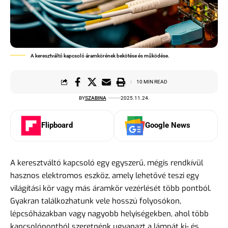
A keresztváltó kapcsoló áramkörének bekötése és működése.
10 MIN READ
BY
SZABINA
2025.11.24.
Flipboard
Google News
A keresztváltó kapcsoló egy egyszerű, mégis rendkívül
hasznos elektromos eszköz, amely lehetővé teszi egy
világítási kör vagy más áramkör vezérlését több pontból.
Gyakran találkozhatunk vele hosszú folyosókon,
lépcsőházakban vagy nagyobb helyiségekben, ahol több
kapcsolópontból szeretnénk ugyanazt a lámpát ki- és