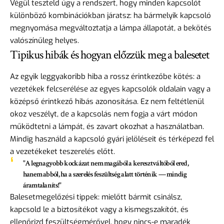
Végül teszteld úgy a rendszert, hogy minden kapcsolót
különböző kombinációkban járatsz: ha bármelyik kapcsoló
megnyomása megváltoztatja a lámpa állapotát, a bekötés
valószínűleg helyes.
Tipikus hibák és hogyan előzzük meg a balesetet
Az egyik leggyakoribb hiba a rossz érintkezőbe kötés: a
vezetékek felcserélése az egyes kapcsolók oldalain vagy a
középső érintkező hibás azonosítása. Ez nem feltétlenül
okoz veszélyt, de a kapcsolás nem fogja a várt módon
működtetni a lámpát, és zavart okozhat a használatban.
Mindig használd a kapcsoló gyári jelöléseit és térképezd fel
a vezetékeket teszerelés előtt.
"A legnagyobb kockázat nem magából a keresztváltóból ered,
hanem abból, ha a szerelés feszültség alatt történik — mindig
áramtalaníts!"
Balesetmegelőzési tippek: mielőtt bármit csinálsz,
kapcsold le a biztosítékot vagy a kismegszakítót, és
ellenőrizd feszültségmérővel, hogy nincs-e maradék