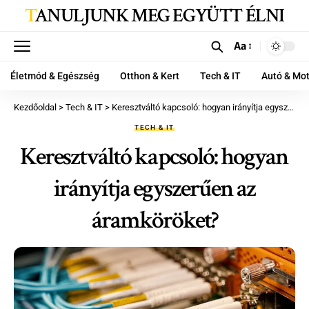
TANULJUNK MEG EGYÜTT ÉLNI
Aa
Életmód & Egészség
Otthon & Kert
Tech & IT
Autó & Mo
Kezdőoldal
>
Tech & IT
>
Keresztváltó kapcsoló: hogyan irányítja egyszerűen az áramköröket?
TECH & IT
Keresztváltó kapcsoló: hogyan
irányítja egyszerűen az
áramköröket?