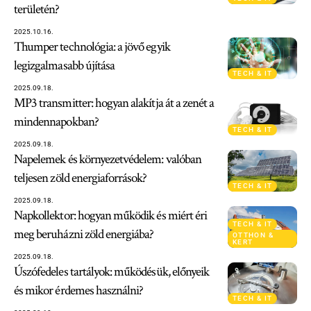
területén?
2025.10.16.
Thumper technológia: a jövő egyik
legizgalmasabb újítása
TECH & IT
2025.09.18.
MP3 transmitter: hogyan alakítja át a zenét a
mindennapokban?
TECH & IT
2025.09.18.
Napelemek és környezetvédelem: valóban
teljesen zöld energiaforrások?
TECH & IT
2025.09.18.
Napkollektor: hogyan működik és miért éri
TECH & IT
meg beruházni zöld energiába?
OTTHON &
KERT
2025.09.18.
Úszófedeles tartályok: működésük, előnyeik
és mikor érdemes használni?
TECH & IT