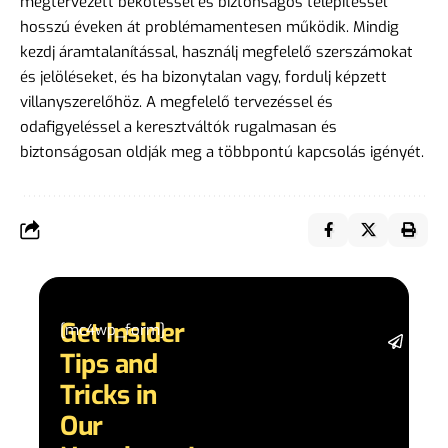
megtervezett bekötéssel és biztonságos telepítéssel
hosszú éveken át problémamentesen működik. Mindig
kezdj áramtalanítással, használj megfelelő szerszámokat
és jelöléseket, és ha bizonytalan vagy, fordulj képzett
villanyszerelőhöz. A megfelelő tervezéssel és
odafigyeléssel a keresztváltók rugalmasan és
biztonságosan oldják meg a többpontú kapcsolás igényét.
Get Insider
[mc4wp_form]
Stay 
Tips and
date 
latest
Tricks in
and
Our
adva
in AI 