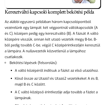
Keresztváltó kapcsoló komplett bekötési példa
Az alábbi egyszerű példában három kapcsolópontból
vezérelünk egy lámpát: két végpontnál váltókapcsolók (A
és C), középen pedig egy keresztváltó (B). A fázsát A váltó
közepére visszük, onnan két utazó vezeték megy B-be, B-
ből pedig tovább C-be, végül C középérintkezőjén keresztül
a lámpára. A nullavezeték közvetlenül a lámpához
csatlakozik.
Bekötési lépések (felsorolás):
A váltó középéről indítsuk a fázist az első utazóhoz.
Kösd össze az Utazó1 és Utazó2 vezetékeket A és B,
majd B és C között.
A C váltó középső érintkezője adja tovább a fázist a
lámpának.