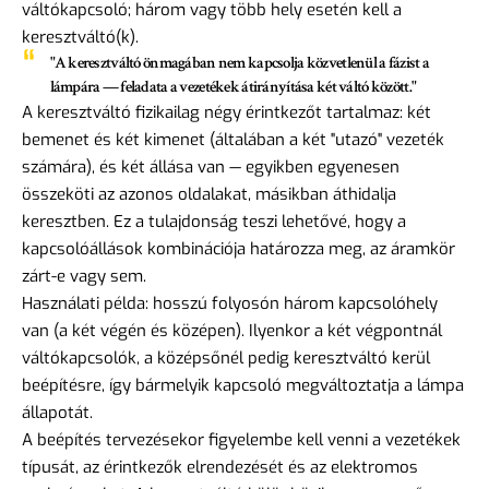
váltókapcsoló; három vagy több hely esetén kell a
keresztváltó(k).
"A keresztváltó önmagában nem kapcsolja közvetlenül a fázist a
lámpára — feladata a vezetékek átirányítása két váltó között."
A keresztváltó fizikailag négy érintkezőt tartalmaz: két
bemenet és két kimenet (általában a két "utazó" vezeték
számára), és két állása van — egyikben egyenesen
összeköti az azonos oldalakat, másikban áthidalja
keresztben. Ez a tulajdonság teszi lehetővé, hogy a
kapcsolóállások kombinációja határozza meg, az áramkör
zárt-e vagy sem.
Használati példa: hosszú folyosón három kapcsolóhely
van (a két végén és középen). Ilyenkor a két végpontnál
váltókapcsolók, a középsőnél pedig keresztváltó kerül
beépítésre, így bármelyik kapcsoló megváltoztatja a lámpa
állapotát.
A beépítés tervezésekor figyelembe kell venni a vezetékek
típusát, az érintkezők elrendezését és az elektromos