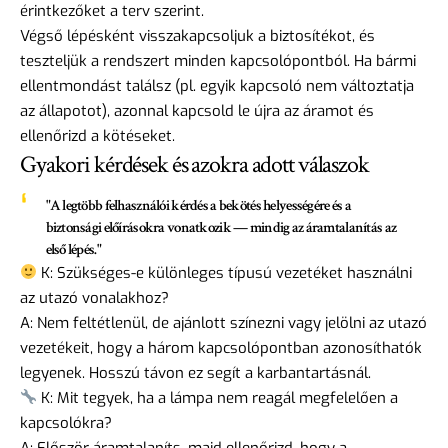
érintkezőket a terv szerint.
Végső lépésként visszakapcsoljuk a biztosítékot, és
teszteljük a rendszert minden kapcsolópontból. Ha bármi
ellentmondást találsz (pl. egyik kapcsoló nem változtatja
az állapotot), azonnal kapcsold le újra az áramot és
ellenőrizd a kötéseket.
Gyakori kérdések és azokra adott válaszok
"A legtöbb felhasználói kérdés a bekötés helyességére és a
biztonsági előírásokra vonatkozik — mindig az áramtalanítás az
első lépés."
K: Szükséges-e különleges típusú vezetéket használni
az utazó vonalakhoz?
A: Nem feltétlenül, de ajánlott színezni vagy jelölni az utazó
vezetékeit, hogy a három kapcsolópontban azonosíthatók
legyenek. Hosszú távon ez segít a karbantartásnál.
K: Mit tegyek, ha a lámpa nem reagál megfelelően a
kapcsolókra?
A: Először áramtalaníts, majd ellenőrizd, hogy a