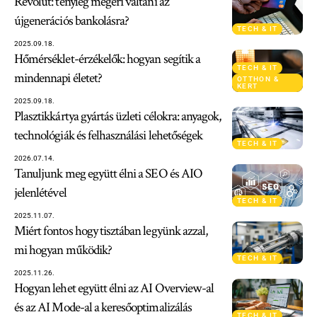
Revolut: tényleg megéri váltani az
újgenerációs bankolásra?
TECH & IT
2025.09.18.
Hőmérséklet-érzékelők: hogyan segítik a
TECH & IT
mindennapi életet?
OTTHON &
KERT
2025.09.18.
Plasztikkártya gyártás üzleti célokra: anyagok,
technológiák és felhasználási lehetőségek
TECH & IT
2026.07.14.
Tanuljunk meg együtt élni a SEO és AIO
jelenlétével
TECH & IT
2025.11.07.
Miért fontos hogy tisztában legyünk azzal,
mi hogyan működik?
TECH & IT
2025.11.26.
Hogyan lehet együtt élni az AI Overview-al
és az AI Mode-al a keresőoptimalizálás
TECH & IT