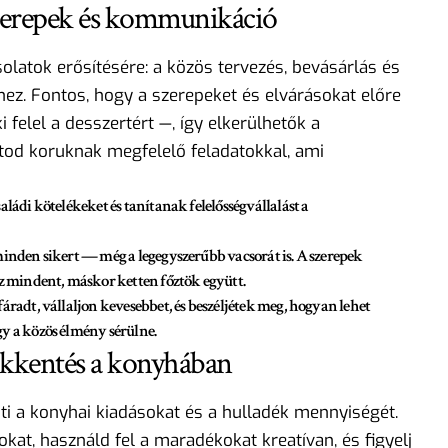
 szerepek és kommunikáció
olatok erősítésére: a közös tervezés, bevásárlás és
hez. Fontos, hogy a szerepeket és elvárásokat előre
 felel a desszertért —, így elkerülhetők a
tod koruknak megfelelő feladatokkal, ami
ládi kötelékeket és tanítanak felelősségvállalást a
inden sikert — még a legegyszerűbb vacsorát is. A szerepek
sz mindent, máskor ketten főztök együtt.
áradt, vállaljon kevesebbet, és beszéljétek meg, hogyan lehet
y a közös élmény sérülne.
ökkentés a konyhában
ti a konyhai kiadásokat és a hulladék mennyiségét.
okat, használd fel a maradékokat kreatívan, és figyelj