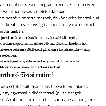
ak a napi étkezésen: megtanít rendszerezni, tervezni
 Az otthon készült ételek általában
tt hozzávalót tartalmaznak, és könnyebb kontrollálni
őzés kreatív tevékenység is lehet, amely csökkentheti a
háztartásban.
javítja az étrendet és csökkenti az étkezési költségeket."
sel, érdemes apró, fenntartható változtatásokkal kezdeni: heti
szítése. A cél nem a tökéletesség, hanem a konzisztencia — napi
z életedben.
 lehetőségnek a fejlődésre, ne kényszernek. Ha élvezed a
b lesz hosszú távon fenntartani a szokást.
rtható főzési rutint?
lható célok felállítása és kis lépésekben haladás.
y egy egyszerű előkészítéssel (pl. zöldségek
d. A rutinhoz tartozik a bevásárlás, az alapanyagok