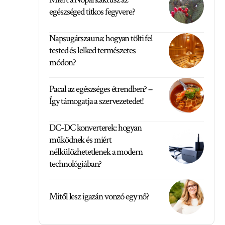
egészséged titkos fegyvere?
Napsugárszauna: hogyan tölti fel
tested és lelked természetes
módon?
Pacal az egészséges étrendben? –
Így támogatja a szervezetedet!
DC-DC konverterek: hogyan
működnek és miért
nélkülözhetetlenek a modern
technológiában?
Mitől lesz igazán vonzó egy nő?