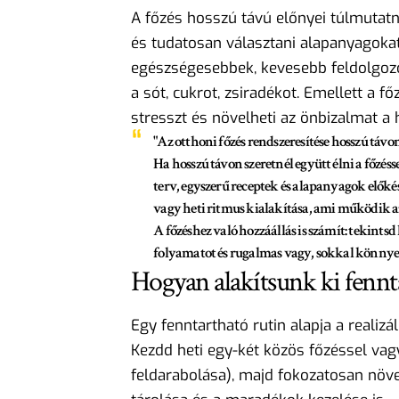
A főzés hosszú távú előnyei túlmutatn
és tudatosan választani alapanyagokat.
egészségesebbek, kevesebb feldolgozo
a sót, cukrot, zsiradékot. Emellett a f
stresszt és növelheti az önbizalmat a 
"Az otthoni főzés rendszeresítése hosszú távon 
Ha hosszú távon szeretnél együtt élni a főzés
terv, egyszerű receptek és alapanyagok előké
vagy heti ritmus kialakítása, ami működik a
A főzéshez való hozzáállás is számít: tekintsd
folyamatot és rugalmas vagy, sokkal könnyeb
Hogyan alakítsunk ki fennta
Egy fenntartható rutin alapja a realizá
Kezdd heti egy-két közös főzéssel vag
feldarabolása), majd fokozatosan növel