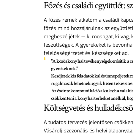
Főzés és családi együttlét:
A főzés remek alkalom a családi kapcs
főzés mind hozzájárulnak az együttlét
megbeszéljétek — ki mosogat, ki vág, ki
feszültségek. A gyerekeket is bevonha
felelősségérzetet és készségeket ad.
"A közös konyhai tevékenységek erősítik a csa
gyerekeknek."
Kezdjetek kis feladatokkal és ünnepeljetek m
rugalmasak lehetnek: egyik héten te készíte
Az őszinte kommunikáció a kulcs: ha valaki f
csökkenteni a konyhai terheket anélkül, hog
Költségvetés és hulladékcs
A tudatos tervezés jelentősen csökken
Vásárolj szezonális és helyi alapanyag