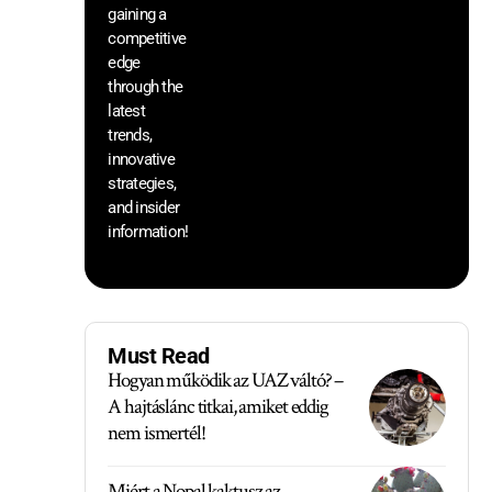
gaining a
he
competitive
sa
edge
an
through the
yo
pr
latest
trends,
innovative
strategies,
and insider
information!
Must Read
Hogyan működik az UAZ váltó? –
A hajtáslánc titkai, amiket eddig
nem ismertél!
Miért a Nopal kaktusz az