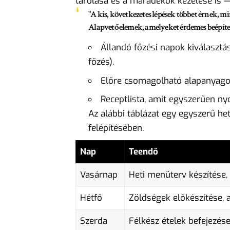
tárolása és a maradékok kezelése is —
"A kis, következetes lépések többet érnek, min
Alapvető elemek, amelyeket érdemes beépíte
Állandó főzési napok kiválasztás
főzés).
Előre csomagolható alapanyagok
Receptlista, amit egyszerűen ny
Az alábbi táblázat egy egyszerű heti
felépítésében.
Nap
Teendő
Vasárnap
Heti menüterv készítése
Hétfő
Zöldségek előkészítése, 
Szerda
Félkész ételek befejezés