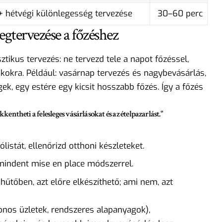
+ hétvégi különlegesség tervezése
30–60 perc
egtervezése a főzéshez
ztikus tervezés: ne tervezd tele a napot főzéssel,
kokra. Például: vasárnap tervezés és nagybevásárlás,
k, egy estére egy kicsit hosszabb főzés. Így a főzés
kentheti a felesleges vásárlásokat és az ételpazarlást."
listát, ellenőrizd otthoni készleteket.
ő mindent mise en place módszerrel.
 hűtőben, azt előre elkészíthető; ami nem, azt
onos üzletek, rendszeres alapanyagok),