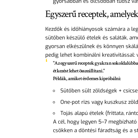
gyorsabban és olcsóbban tudsz vás
Egyszerű receptek, amelyek
Kezdők és időhiányosok számára a lege
sütőben készülő ételek és saláták, am
gyorsan elkészülnek és könnyen skálá
pedig lehet kombinálni kreativitással:
"Az egyszerű receptek gyakran sokoldalúbbak
étkezést lehet összeállítani."
Példák, amiket érdemes kipróbálni:
Sütőben sült zöldségek + csicse
One-pot rizs vagy kuszkusz zöld
Tojás alapú ételek (frittata, rán
A cél, hogy legyen 5–7 megbízható
csökken a döntési fáradtság és a st