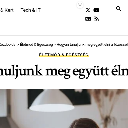
 & Kert
Tech & IT
Kezdőoldal
>
Életmód & Egészség
>
Hogyan tanuljunk meg együtt élni a főzéssel
ÉLETMÓD & EGÉSZSÉG
uljunk meg együtt élni 