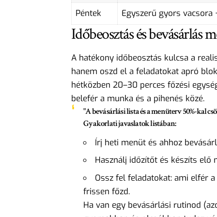
Péntek
Egyszerű gyors vacsora 
Időbeosztás és bevásárlás m
A hatékony időbeosztás kulcsa a realis
hanem oszd el a feladatokat apró blok
hétközben 20–30 perces főzési egysége
belefér a munka és a pihenés közé.
"A bevásárlási lista és a menüterv 50%-kal csök
Gyakorlati javaslatok listában:
Írj heti menüt és ahhoz bevásárló
Használj időzítőt és készíts el
Ossz fel feladatokat: ami elfér a
frissen főzd.
Ha van egy bevásárlási rutinod (az