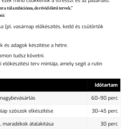
 ezek mind csökkentik a stresszt és az pazarlást.
t a túl ambiciózus, de rövid életű tervek."
ni:
a (pl. vasárnap előkészítés, kedd és csütörtök
 és adagok készítése a hétre.
omon tudsz követni.
 előkészítési terv mintája, amely segít a rutin
Időtartam
, nagybevásárlás
60–90 perc
alap szószok elkészítése
30–45 perc
e, maradékok átalakítása
30 perc