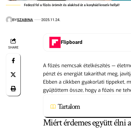
Fedezd fel a főzés örömét és alakítsd át a konyhád kreatív hellyé!
BY
SZABINA
2025.11.24.
Flipboard
SHARE
A főzés nemcsak ételkészítés — életmó
pénzt és energiát takaríthat meg, jav
Ebben a cikkben gyakorlati tippeket, 
gyűjtöttem össze, hogy a főzés ne teh
Tartalom
Miért érdemes együtt élni a