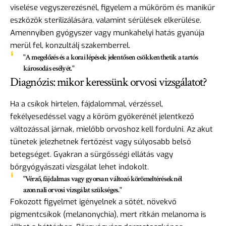
viselése vegyszerezésnél, figyelem a műköröm és manikűr
eszközök sterilizálására, valamint sérülések elkerülése.
Amennyiben gyógyszer vagy munkahelyi hatás gyanúja
merül fel, konzultálj szakemberrel.
"A megelőzés és a korai lépések jelentősen csökkenthetik a tartós
károsodás esélyét."
Diagnózis: mikor keressünk orvosi vizsgálatot?
Ha a csíkok hirtelen, fájdalommal, vérzéssel,
fekélyesedéssel vagy a köröm gyökerénél jelentkező
változással járnak, mielőbb orvoshoz kell fordulni. Az akut
tünetek jelezhetnek fertőzést vagy súlyosabb belső
betegséget. Gyakran a sürgősségi ellátás vagy
bőrgyógyászati vizsgálat lehet indokolt.
"Vérző, fájdalmas vagy gyorsan változó körömeltéréseknél
azonnali orvosi vizsgálat szükséges."
Fokozott figyelmet igényelnek a sötét, növekvő
pigmentcsíkok (melanonychia), mert ritkán melanoma is