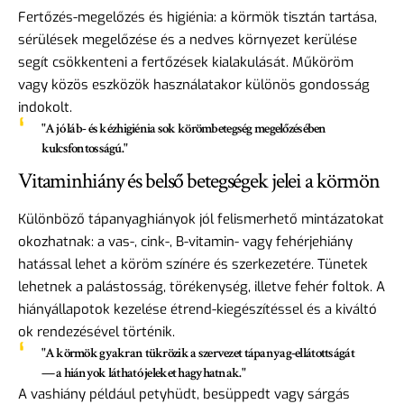
Fertőzés-megelőzés és higiénia: a körmök tisztán tartása,
sérülések megelőzése és a nedves környezet kerülése
segít csökkenteni a fertőzések kialakulását. Műköröm
vagy közös eszközök használatakor különös gondosság
indokolt.
"A jó láb- és kézhigiénia sok körömbetegség megelőzésében
kulcsfontosságú."
Vitaminhiány és belső betegségek jelei a körmön
Különböző tápanyaghiányok jól felismerhető mintázatokat
okozhatnak: a vas-, cink-, B-vitamin- vagy fehérjehiány
hatással lehet a köröm színére és szerkezetére. Tünetek
lehetnek a palástosság, törékenység, illetve fehér foltok. A
hiányállapotok kezelése étrend-kiegészítéssel és a kiváltó
ok rendezésével történik.
"A körmök gyakran tükrözik a szervezet tápanyag-ellátottságát
— a hiányok látható jeleket hagyhatnak."
A vashiány például petyhüdt, besüppedt vagy sárgás