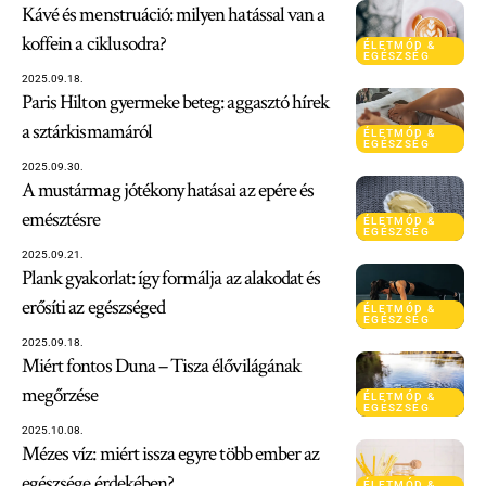
Kávé és menstruáció: milyen hatással van a
koffein a ciklusodra?
ÉLETMÓD &
EGÉSZSÉG
2025.09.18.
Paris Hilton gyermeke beteg: aggasztó hírek
a sztárkismamáról
ÉLETMÓD &
EGÉSZSÉG
2025.09.30.
A mustármag jótékony hatásai az epére és
emésztésre
ÉLETMÓD &
EGÉSZSÉG
2025.09.21.
Plank gyakorlat: így formálja az alakodat és
erősíti az egészséged
ÉLETMÓD &
EGÉSZSÉG
2025.09.18.
Miért fontos Duna – Tisza élővilágának
megőrzése
ÉLETMÓD &
EGÉSZSÉG
2025.10.08.
Mézes víz: miért issza egyre több ember az
egészsége érdekében?
ÉLETMÓD &