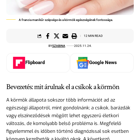
A francia manikűr szépsége és a körmök egészségének fontossága.
12 MIN READ
BY
SZABINA
2025.11.24.
Flipboard
Google News
Bevezetés: mit árulnak el a csíkok a körmön
A körmök állapota sokszor több információt ad az
egészségi állapotról, mint gondolnánk; a csíkok, barázdák
vagy elszíneződések mögött lehet egyszerű életkori
változás, de komolyabb belső probléma is. Megfelelő
figyelemmel és időben történő diagnózissal sok esetben
könnyen kezelhetők a kiváltó okok. A következő