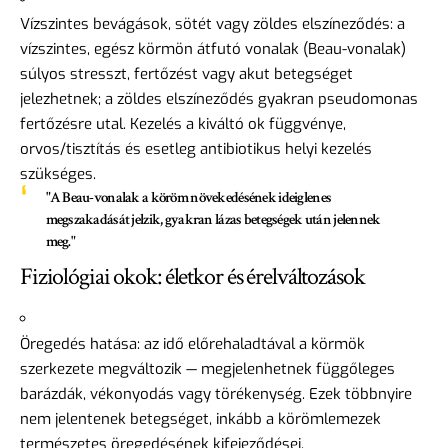
Vízszintes bevágások, sötét vagy zöldes elszíneződés: a
vízszintes, egész körmön átfutó vonalak (Beau-vonalak)
súlyos stresszt, fertőzést vagy akut betegséget
jelezhetnek; a zöldes elszíneződés gyakran pseudomonas
fertőzésre utal. Kezelés a kiváltó ok függvénye,
orvos/tisztítás és esetleg antibiotikus helyi kezelés
szükséges.
"A Beau-vonalak a köröm növekedésének ideiglenes
megszakadását jelzik, gyakran lázas betegségek után jelennek
meg."
Fiziológiai okok: életkor és érelváltozások
Öregedés hatása: az idő előrehaladtával a körmök
szerkezete megváltozik — megjelenhetnek függőleges
barázdák, vékonyodás vagy törékenység. Ezek többnyire
nem jelentenek betegséget, inkább a körömlemezek
természetes öregedésének kifejeződései.