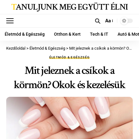
TANULJUNK MEG EGYÜTT ÉLNI
Aa
Életmód & Egészség
Otthon & Kert
Tech & IT
Autó & Mo
Kezdőoldal
>
Életmód & Egészség
>
Mit jeleznek a csíkok a körmön? Okok és kezelésük
ÉLETMÓD & EGÉSZSÉG
Mit jeleznek a csíkok a
körmön? Okok és kezelésük