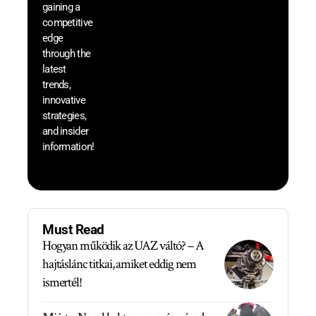
that w
gaining a
help 
competitive
save 
edge
and b
through the
your
latest
produc
trends,
innovative
strategies,
and insider
information!
Must Read
Hogyan működik az UAZ váltó? – A
hajtáslánc titkai, amiket eddig nem
ismertél!