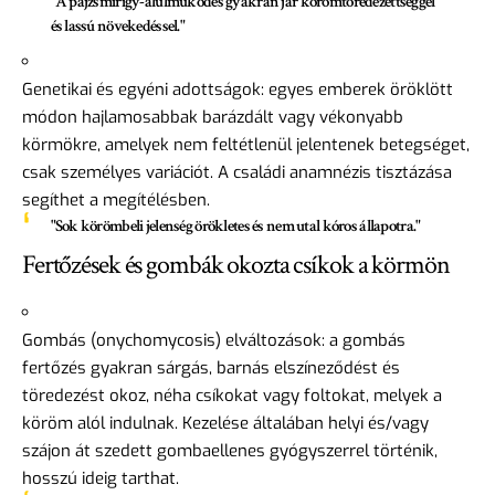
"A pajzsmirigy-alulműködés gyakran jár körömtöredezettséggel
és lassú növekedéssel."
Genetikai és egyéni adottságok: egyes emberek öröklött
módon hajlamosabbak barázdált vagy vékonyabb
körmökre, amelyek nem feltétlenül jelentenek betegséget,
csak személyes variációt. A családi anamnézis tisztázása
segíthet a megítélésben.
"Sok körömbeli jelenség örökletes és nem utal kóros állapotra."
Fertőzések és gombák okozta csíkok a körmön
Gombás (onychomycosis) elváltozások: a gombás
fertőzés gyakran sárgás, barnás elszíneződést és
töredezést okoz, néha csíkokat vagy foltokat, melyek a
köröm alól indulnak. Kezelése általában helyi és/vagy
szájon át szedett gombaellenes gyógyszerrel történik,
hosszú ideig tarthat.