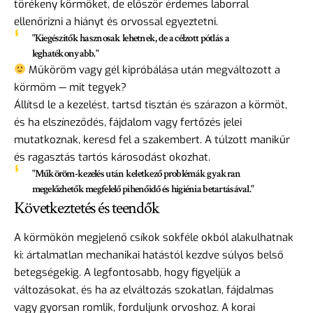
törékeny körmöket, de először érdemes laborral
ellenőrizni a hiányt és orvossal egyeztetni.
"Kiegészítők hasznosak lehetnek, de a célzott pótlás a
leghatékonyabb."
Műköröm vagy gél kipróbálása után megváltozott a
körmöm — mit tegyek?
Állítsd le a kezelést, tartsd tisztán és szárazon a körmöt,
és ha elszíneződés, fájdalom vagy fertőzés jelei
mutatkoznak, keresd fel a szakembert. A túlzott manikűr
és ragasztás tartós károsodást okozhat.
"Műköröm-kezelés után keletkező problémák gyakran
megelőzhetők megfelelő pihenőidő és higiénia betartásával."
Következtetés és teendők
A körmökön megjelenő csíkok sokféle okból alakulhatnak
ki: ártalmatlan mechanikai hatástól kezdve súlyos belső
betegségekig. A legfontosabb, hogy figyeljük a
változásokat, és ha az elváltozás szokatlan, fájdalmas
vagy gyorsan romlik, forduljunk orvoshoz. A korai