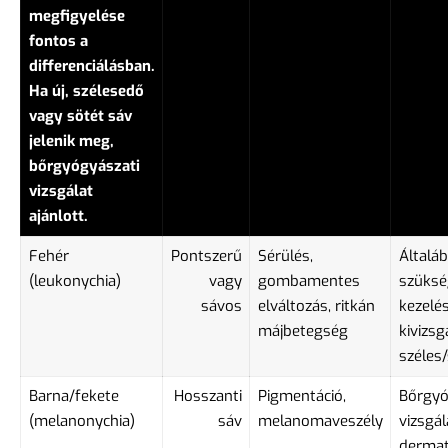
megfigyelése
fontos a
differenciálásban.
Ha új, szélesedő
vagy sötét sáv
jelenik meg,
bőrgyógyászati
vizsgálat
ajánlott.
Fehér
Pontszerű
Sérülés,
Általáb
(leukonychia)
vagy
gombamentes
szüksé
sávos
elváltozás, ritkán
kezelés
májbetegség
kivizsg
széles
Barna/fekete
Hosszanti
Pigmentáció,
Bőrgyó
(melanonychia)
sáv
melanomaveszély
vizsgál
dermat