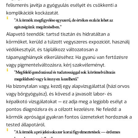
felismerés javítja a gyógyulás esélyét és csökkenti a
komplikációk kockázatát.
"A körmök megfigyelése egyszerű, de értékes eszköz lehet az
egészségünk megőrzésében."
Alapvető teendők: tartsd tisztán és hidratáltan a
körmöket, kerüld a túlzott vegyszeres expozíciót, használj
védőkesztyűt, és táplálkozz változatosan a
tápanyaghiányok elkerüléséhez. Ha gyanú van fertőzésre
vagy pigmentelváltozásra, kérj szakvéleményt.
"Megfelelő gondozással és tudatossággal sok körömelváltozás
megelőzhető vagy könnyen kezelhető."
Ha bizonytalan vagy, kezdj egy alapvizsgálattal (házi orvos
vagy bőrgyógyász), és kövesd a javasolt labor- és
képalkotó vizsgálatokat — ez adja meg a legjobb esélyt a
pontos diagnózisra és a célzott kezelésre. Ne feledd: a
körmök apróságai gyakran fontos üzeneteket hordoznak a
tested állapotáról.
"A körmök apró jelei sokszor korai figyelmeztetések — érdemes