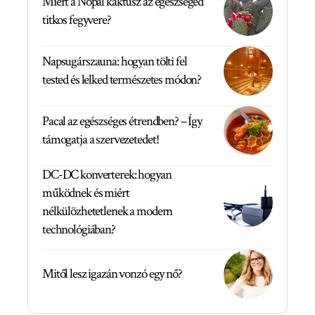
Miért a Nopal kaktusz az egészséged
titkos fegyvere?
Napsugárszauna: hogyan tölti fel
tested és lelked természetes módon?
Pacal az egészséges étrendben? – Így
támogatja a szervezetedet!
DC-DC konverterek: hogyan
működnek és miért
nélkülözhetetlenek a modern
technológiában?
Mitől lesz igazán vonzó egy nő?