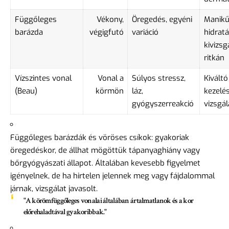
Függőleges
Vékony,
Öregedés, egyéni
Manikű
barázda
végigfutó
variáció
hidratá
kivizsg
ritkán
Vízszintes vonal
Vonal a
Súlyos stressz,
Kiváltó
(Beau)
körmön
láz,
kezelés
gyógyszerreakció
vizsgál
Függőleges barázdák és vöröses csíkok: gyakoriak
öregedéskor, de állhat mögöttük tápanyaghiány vagy
bőrgyógyászati állapot. Általában kevesebb figyelmet
igényelnek, de ha hirtelen jelennek meg vagy fájdalommal
járnak, vizsgálat javasolt.
"A körömfüggőleges vonalai általában ártalmatlanok és a kor
előrehaladtával gyakoribbak."