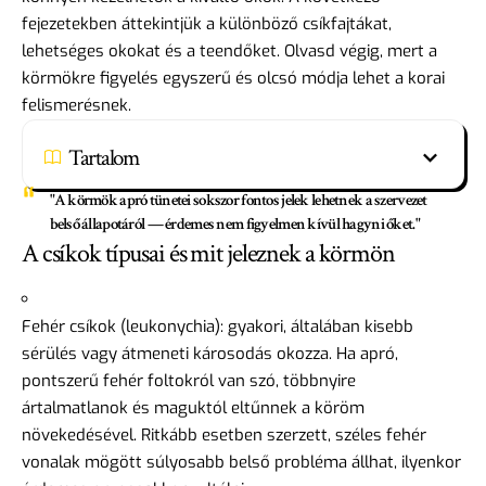
fejezetekben áttekintjük a különböző csíkfajtákat,
lehetséges okokat és a teendőket. Olvasd végig, mert a
körmökre figyelés egyszerű és olcsó módja lehet a korai
felismerésnek.
Tartalom
"A körmök apró tünetei sokszor fontos jelek lehetnek a szervezet
belső állapotáról — érdemes nem figyelmen kívül hagyni őket."
A csíkok típusai és mit jeleznek a körmön
Fehér csíkok (leukonychia): gyakori, általában kisebb
sérülés vagy átmeneti károsodás okozza. Ha apró,
pontszerű fehér foltokról van szó, többnyire
ártalmatlanok és maguktól eltűnnek a köröm
növekedésével. Ritkább esetben szerzett, széles fehér
vonalak mögött súlyosabb belső probléma állhat, ilyenkor