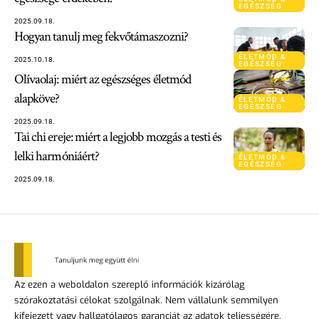
EGÉSZSÉG
2025.09.18.
Hogyan tanulj meg fekvőtámaszozni?
ÉLETMÓD &
2025.10.18.
EGÉSZSÉG
Olívaolaj: miért az egészséges életmód
alapköve?
ÉLETMÓD &
EGÉSZSÉG
2025.09.18.
Tai chi ereje: miért a legjobb mozgás a testi és
lelki harmóniáért?
ÉLETMÓD &
EGÉSZSÉG
2025.09.18.
Az ezen a weboldalon szereplő információk kizárólag
szórakoztatási célokat szolgálnak. Nem vállalunk semmilyen
kifejezett vagy hallgatólagos garanciát az adatok teljességére,