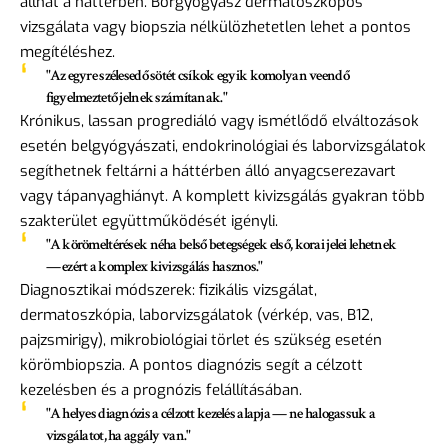
állhat a háttérben. Bőrgyógyász dermatoszkópos
vizsgálata vagy biopszia nélkülözhetetlen lehet a pontos
megítéléshez.
"Az egyre szélesedő sötét csíkok egyik komolyan veendő
figyelmeztető jelnek számítanak."
Krónikus, lassan progrediáló vagy ismétlődő elváltozások
esetén belgyógyászati, endokrinológiai és laborvizsgálatok
segíthetnek feltárni a háttérben álló anyagcserezavart
vagy tápanyaghiányt. A komplett kivizsgálás gyakran több
szakterület együttműködését igényli.
"A körömeltérések néha belső betegségek első, korai jelei lehetnek
— ezért a komplex kivizsgálás hasznos."
Diagnosztikai módszerek: fizikális vizsgálat,
dermatoszkópia, laborvizsgálatok (vérkép, vas, B12,
pajzsmirigy), mikrobiológiai törlet és szükség esetén
körömbiopszia. A pontos diagnózis segít a célzott
kezelésben és a prognózis felállításában.
"A helyes diagnózis a célzott kezelés alapja — ne halogassuk a
vizsgálatot, ha aggály van."