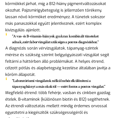
körmökkel járhat, míg a B12-hiány pigmentváltozásokat
okozhat. Pajzsmirigybetegség is jellemzően törékeny,
lassan növő körmöket eredményez. A tünetek sokszor
más panaszokkal együtt jelentkeznek, ezért komplex
kivizsgálás ajánlott.
"A vas- és B-vitamin-hiányok gyakran kombinált tüneteket
adnak, ezért laborvizsgálat szükséges a pontos diagnózishoz."
A diagnózis során vérvizsgálatok, tápanyag-szintek
mérése és szükség szerint belgyógyászati vizsgálat segít
feltárni a háttérben álló problémákat. A helyes étrend,
célzott pótlás és alapbetegség kezelése általában javítja a
köröm állapotát.
"Laboratóriumi vizsgálatok nélkül nehéz elkülöníteni a
tápanyaghiányt a más okoktól — ezért fontos a pontos vizsgálat."
Megfelelő étrend: több fehérje, vasban és cinkben gazdag
ételek, B-vitaminok (különösen biotin és B12) segíthetnek.
Az étrendi változtatás mellett mindig érdemes orvossal
egyeztetni a kiegészítők szükségességéről és