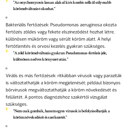
"Az onychomycosis lassan alakul ki és kezelés nélkül súlyosabb
körömelváltozást okozhat."
Bakteriális fertőzések: Pseudomonas aeruginosa okozta
fertőzés zöldes vagy fekete elszíneződést hozhat létre,
különösen műköröm vagy sérült köröm alatt. A helyi
fertőtlenítés és orvosi kezelés gyakran szükséges.
"A zöld körömelváltozás gyakran Pseudomonas-fertőzés jele,
különösen nedves környezet után."
Virális és más fertőzések: ritkábban vírusok vagy paraziták
is változtathatják a köröm megjelenését; például bizonyos
bőrvírusok megváltoztathatják a köröm növekedését és
felületét. A pontos diagnózishoz szakértői vizsgálat
szükséges.
"Nem csak gombák, hanem egyes vírusok is befolyásolhatják a
köröm növekedését és szerkezetét."