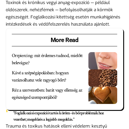
Toxinok és krónikus vegyi anyag-expozíció — például
oldószerek, nehézfémek — befolyásolhatják a körmök
egészségét. Foglalkozási kitettség esetén munkahigiénés
intézkedések és védőfelszerelés használata ajánlott.
More Read
Orrpiercing: mit érdemes tudnod, mielőtt
belevágsz?
Kávé a szépségápolásban: hogyan
varázsolhatsz vele ragyogó bőrt?
Réz a szervezetben: barát vagy ellenség az
egészséged szempontjából?
"Foglalkozási expozíció tartós köröm- és bőrproblémákhoz
vezethet; megelőzés a legjobb megoldás."
Trauma és toxikus hatások elleni védelem: kesztyű