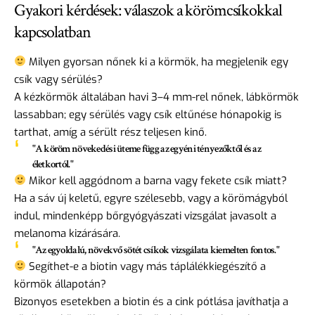
Gyakori kérdések: válaszok a körömcsíkokkal
kapcsolatban
Milyen gyorsan nőnek ki a körmök, ha megjelenik egy
csík vagy sérülés?
A kézkörmök általában havi 3–4 mm-rel nőnek, lábkörmök
lassabban; egy sérülés vagy csík eltűnése hónapokig is
tarthat, amíg a sérült rész teljesen kinő.
"A köröm növekedési üteme függ az egyéni tényezőktől és az
életkortól."
Mikor kell aggódnom a barna vagy fekete csík miatt?
Ha a sáv új keletű, egyre szélesebb, vagy a körömágyból
indul, mindenképp bőrgyógyászati vizsgálat javasolt a
melanoma kizárására.
"Az egyoldalú, növekvő sötét csíkok vizsgálata kiemelten fontos."
Segíthet-e a biotin vagy más táplálékkiegészítő a
körmök állapotán?
Bizonyos esetekben a biotin és a cink pótlása javíthatja a