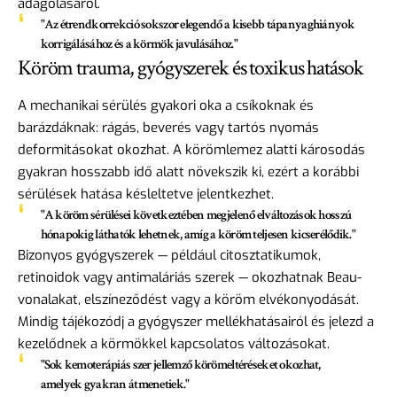
adagolásáról.
"Az étrendkorrekció sokszor elegendő a kisebb tápanyaghiányok
korrigálásához és a körmök javulásához."
Köröm trauma, gyógyszerek és toxikus hatások
A mechanikai sérülés gyakori oka a csíkoknak és
barázdáknak: rágás, beverés vagy tartós nyomás
deformitásokat okozhat. A körömlemez alatti károsodás
gyakran hosszabb idő alatt növekszik ki, ezért a korábbi
sérülések hatása késleltetve jelentkezhet.
"A köröm sérülései következtében megjelenő elváltozások hosszú
hónapokig láthatók lehetnek, amíg a köröm teljesen kicserélődik."
Bizonyos gyógyszerek — például citosztatikumok,
retinoidok vagy antimaláriás szerek — okozhatnak Beau-
vonalakat, elszíneződést vagy a köröm elvékonyodását.
Mindig tájékozódj a gyógyszer mellékhatásairól és jelezd a
kezelődnek a körmökkel kapcsolatos változásokat.
"Sok kemoterápiás szer jellemző körömeltéréseket okozhat,
amelyek gyakran átmenetiek."