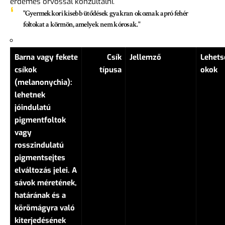
érdemes orvossal konzultálni.
"Gyermekkori kisebb ütődések gyakran okoznak apró fehér
foltokat a körmön, amelyek nem kórosak."
Barna vagy fekete
Csík
Jellemző
Lehets
csíkok
típusa
okok
(melanonychia):
lehetnek
jóindulatú
pigmentfoltok
vagy
rosszindulatú
pigmentsejtes
elváltozás jelei. A
sávok méretének,
határának és a
körömágyra való
kiterjedésének