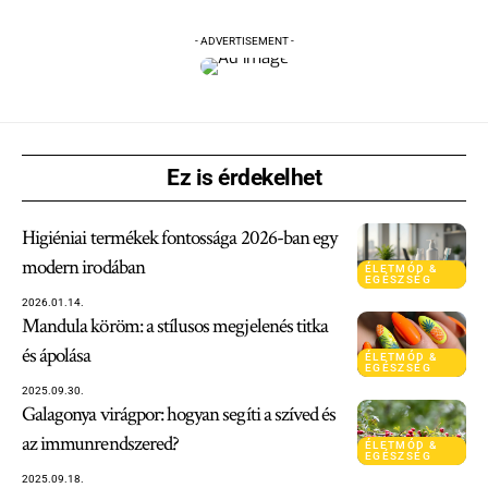
- ADVERTISEMENT -
Ez is érdekelhet
Higiéniai termékek fontossága 2026-ban egy
modern irodában
ÉLETMÓD &
EGÉSZSÉG
2026.01.14.
Mandula köröm: a stílusos megjelenés titka
és ápolása
ÉLETMÓD &
EGÉSZSÉG
2025.09.30.
Galagonya virágpor: hogyan segíti a szíved és
az immunrendszered?
ÉLETMÓD &
EGÉSZSÉG
2025.09.18.