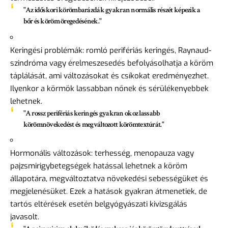
"Az időskori körömbarázdák gyakran normális részét képezik a
bőr és köröm öregedésének."
Keringési problémák: romló perifériás keringés, Raynaud-
szindróma vagy érelmeszesedés befolyásolhatja a köröm
táplálását, ami változásokat és csíkokat eredményezhet.
Ilyenkor a körmök lassabban nőnek és sérülékenyebbek
lehetnek.
"A rossz perifériás keringés gyakran okoz lassabb
körömnövekedést és megváltozott körömtextúrát."
Hormonális változások: terhesség, menopauza vagy
pajzsmirigybetegségek hatással lehetnek a köröm
állapotára, megváltoztatva növekedési sebességüket és
megjelenésüket. Ezek a hatások gyakran átmenetiek, de
tartós eltérések esetén belgyógyászati kivizsgálás
javasolt.