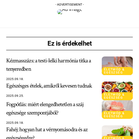
- ADVERTISEMENT -
Ez is érdekelhet
Kézmasszázs: a testi-lelki harmónia titka a
tenyeredben
ÉLETMÓD &
EGÉSZSÉG
2025.09.18.
Egészésges ételek, amikről kevesen tudnak
ÉLETMÓD &
2025.09.25.
EGÉSZSÉG
Fogpótlás: miért elengedhetetlen a száj
egészsége szempontjából?
ÉLETMÓD &
EGÉSZSÉG
2025.09.18.
Fahéj: hogyan hat a vérnyomásodra és az
egészségedre?
ÉLETMÓD &