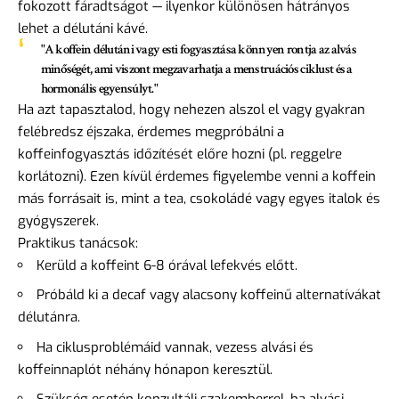
fokozott fáradtságot — ilyenkor különösen hátrányos
lehet a délutáni kávé.
"A koffein délutáni vagy esti fogyasztása könnyen rontja az alvás
minőségét, ami viszont megzavarhatja a menstruációs ciklust és a
hormonális egyensúlyt."
Ha azt tapasztalod, hogy nehezen alszol el vagy gyakran
felébredsz éjszaka, érdemes megpróbálni a
koffeinfogyasztás időzítését előre hozni (pl. reggelre
korlátozni). Ezen kívül érdemes figyelembe venni a koffein
más forrásait is, mint a tea, csokoládé vagy egyes italok és
gyógyszerek.
Praktikus tanácsok:
Kerüld a koffeint 6-8 órával lefekvés előtt.
Próbáld ki a decaf vagy alacsony koffeinű alternatívákat
délutánra.
Ha ciklusproblémáid vannak, vezess alvási és
koffeinnaplót néhány hónapon keresztül.