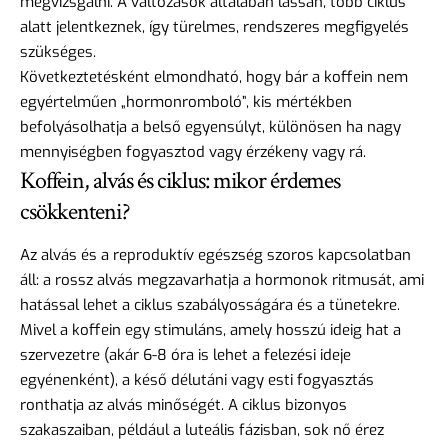
megvizsgálni. A változások általában lassan, több ciklus
alatt jelentkeznek, így türelmes, rendszeres megfigyelés
szükséges.
Következtetésként elmondható, hogy bár a koffein nem
egyértelműen „hormonromboló”, kis mértékben
befolyásolhatja a belső egyensúlyt, különösen ha nagy
mennyiségben fogyasztod vagy érzékeny vagy rá.
Koffein, alvás és ciklus: mikor érdemes
csökkenteni?
Az alvás és a reproduktív egészség szoros kapcsolatban
áll: a rossz alvás megzavarhatja a hormonok ritmusát, ami
hatással lehet a ciklus szabályosságára és a tünetekre.
Mivel a koffein egy stimuláns, amely hosszú ideig hat a
szervezetre (akár 6-8 óra is lehet a felezési ideje
egyénenként), a késő délutáni vagy esti fogyasztás
ronthatja az alvás minőségét. A ciklus bizonyos
szakaszaiban, például a luteális fázisban, sok nő érez