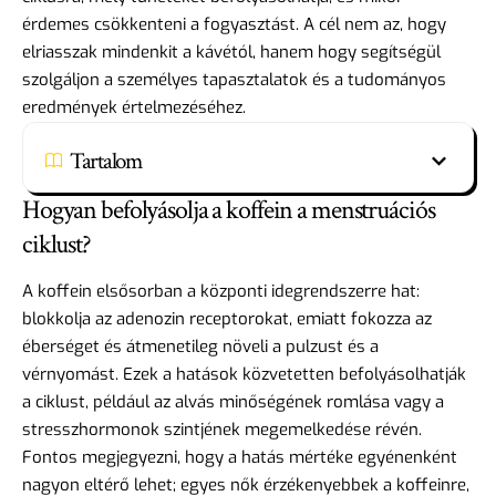
érdemes csökkenteni a fogyasztást. A cél nem az, hogy
elriasszak mindenkit a kávétól, hanem hogy segítségül
szolgáljon a személyes tapasztalatok és a tudományos
eredmények értelmezéséhez.
Tartalom
Hogyan befolyásolja a koffein a menstruációs
ciklust?
A koffein elsősorban a központi idegrendszerre hat:
blokkolja az adenozin receptorokat, emiatt fokozza az
éberséget és átmenetileg növeli a pulzust és a
vérnyomást. Ezek a hatások közvetetten befolyásolhatják
a ciklust, például az alvás minőségének romlása vagy a
stresszhormonok szintjének megemelkedése révén.
Fontos megjegyezni, hogy a hatás mértéke egyénenként
nagyon eltérő lehet; egyes nők érzékenyebbek a koffeinre,