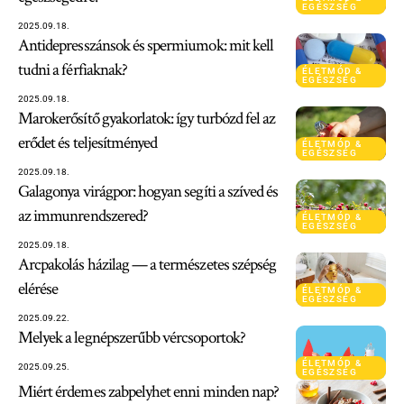
EGÉSZSÉG
2025.09.18.
Antidepresszánsok és spermiumok: mit kell
tudni a férfiaknak?
ÉLETMÓD &
EGÉSZSÉG
2025.09.18.
Marokerősítő gyakorlatok: így turbózd fel az
erődet és teljesítményed
ÉLETMÓD &
EGÉSZSÉG
2025.09.18.
Galagonya virágpor: hogyan segíti a szíved és
az immunrendszered?
ÉLETMÓD &
EGÉSZSÉG
2025.09.18.
Arcpakolás házilag — a természetes szépség
elérése
ÉLETMÓD &
EGÉSZSÉG
2025.09.22.
Melyek a legnépszerűbb vércsoportok?
ÉLETMÓD &
2025.09.25.
EGÉSZSÉG
Miért érdemes zabpelyhet enni minden nap?