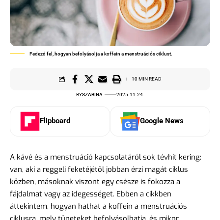
Fedezd fel, hogyan befolyásolja a koffein a menstruációs ciklust.
10 MIN READ
BY
SZABINA
2025.11.24.
Flipboard
Google News
A kávé és a menstruáció kapcsolatáról sok tévhit kering:
van, aki a reggeli feketéjétől jobban érzi magát ciklus
közben, másoknak viszont egy csésze is fokozza a
fájdalmat vagy az idegességet. Ebben a cikkben
áttekintem, hogyan hathat a koffein a menstruációs
ciklusra, mely tüneteket befolyásolhatja, és mikor