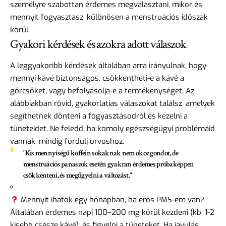
személyre szabottan érdemes megválasztani, mikor és
mennyit fogyasztasz, különösen a menstruációs időszak
körül.
Gyakori kérdések és azokra adott válaszok
A leggyakoribb kérdések általában arra irányulnak, hogy
mennyi kávé biztonságos, csökkentheti-e a kávé a
görcsöket, vagy befolyásolja-e a termékenységet. Az
alábbiakban rövid, gyakorlatias válaszokat találsz, amelyek
segíthetnek dönteni a fogyasztásodról és kezelni a
tüneteidet. Ne feledd: ha komoly egészségügyi problémáid
vannak, mindig fordulj orvoshoz.
"Kis mennyiségű koffein sokaknak nem okoz gondot, de
menstruációs panaszok esetén gyakran érdemes próbaképpen
csökkenteni, és megfigyelni a változást."
Mennyit ihatok egy hónapban, ha erős PMS-em van?
Általában érdemes napi 100–200 mg körül kezdeni (kb. 1-2
kisebb csésze kávé), és figyelni a tüneteket. Ha javulás