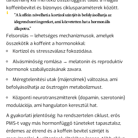
tanulmány kis mértékű összefüggést talált a magas
koffeinbevitel és bizonyos ciklusparaméterek között.
"A koffein növelheti a kortizol szintjét és befolyásolhatja az
idegrendszeri ingereket, ami közvetetten hat a hormonális
állapotra."
Felsorolás — lehetséges mechanizmusok, amelyek
összekötik a koffeint a hormonokkal:
Kortizol és stresszválasz fokozódása.
Alvásminőség romlása → melatonin és reproduktív
hormonok szabályozásának zavara.
Méregtelenítési utak (májenzimek) változása, ami
befolyásolhatja az ösztrogén metabolizmust.
Központi neurotranszmitterek (dopamin, szerotonin)
modulációja, ami hangulaton keresztül hat.
A gyakorlati jelentőség: ha rendszertelen ciklust, erős
PMS-t vagy más hormonfüggő tüneteket tapasztalsz,
érdemes az étrend és a koffein bevitel szintjét is