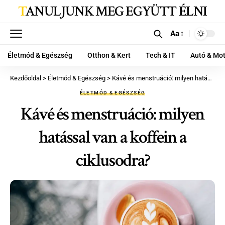
TANULJUNK MEG EGYÜTT ÉLNI
Aa
Életmód & Egészség
Otthon & Kert
Tech & IT
Autó & Mo
Kezdőoldal
>
Életmód & Egészség
>
Kávé és menstruáció: milyen hatással van a koffein a ciklusodra?
ÉLETMÓD & EGÉSZSÉG
Kávé és menstruáció: milyen
hatással van a koffein a
ciklusodra?