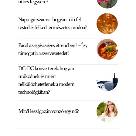
titkos fegyvere?
Napsugárszauna: hogyan tölti fel
tested és lelked természetes módon?
Pacal az egészséges étrendben? – Így
támogatja a szervezetedet!
DC-DC konverterek: hogyan
működnek és miért
nélkülözhetetlenek a modern
technológiában?
Mitől lesz igazán vonzó egy nő?