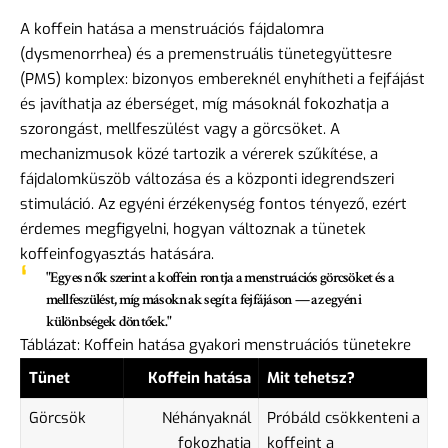
A koffein hatása a menstruációs fájdalomra
(dysmenorrhea) és a premenstruális tünetegyüttesre
(PMS) komplex: bizonyos embereknél enyhítheti a fejfájást
és javíthatja az éberséget, míg másoknál fokozhatja a
szorongást, mellfeszülést vagy a görcsöket. A
mechanizmusok közé tartozik a vérerek szűkítése, a
fájdalomküszöb változása és a központi idegrendszeri
stimuláció. Az egyéni érzékenység fontos tényező, ezért
érdemes megfigyelni, hogyan változnak a tünetek
koffeinfogyasztás hatására.
"Egyes nők szerint a koffein rontja a menstruációs görcsöket és a
mellfeszülést, míg másoknak segít a fejfájáson — az egyéni
különbségek döntőek."
Táblázat: Koffein hatása gyakori menstruációs tünetekre
Tünet
Koffein hatása
Mit tehetsz?
Görcsök
Néhányaknál
Próbáld csökkenteni a
fokozhatja
koffeint a