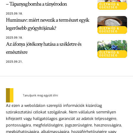
– Tápanyagbomba a tányérodon
ÉLETMÓD &
EGÉSZSÉG
2025.09.18.
Huminsav: miért nevezik a természet egyik
legerősebb gyógyítójának?
ÉLETMÓD &
EGÉSZSÉG
2025.09.18.
Az áfonya jótékony hatása a székletre és
emésztésre
ÉLETMÓD &
EGÉSZSÉG
2025.09.21.
Az ezen a weboldalon szereplő információk kizárólag
szórakoztatási célokat szolgálnak. Nem vállalunk semmilyen
kifejezett vagy hallgatólagos garanciát az adatok teljességére,
pontosságára, megfelelőségére, jogszerűségére, hasznosságára,
megbízhatóságára, alkalmasságára, hozzáférhetőségére vagy