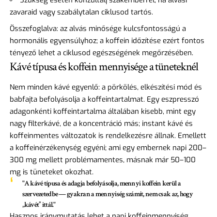
Szükség esetén konzultálj szakemberrel, ha alvási
zavaraid vagy szabálytalan ciklusod tartós.
Összefoglalva: az alvás minősége kulcsfontosságú a
hormonális egyensúlyhoz; a koffein időzítése ezért fontos
tényező lehet a ciklusod egészségének megőrzésében.
Kávé típusa és koffein mennyisége a tüneteknél
Nem minden kávé egyenlő: a pörkölés, elkészítési mód és
babfajta befolyásolja a koffeintartalmat. Egy eszpresszó
adagonkénti koffeintartalma általában kisebb, mint egy
nagy filterkávé, de a koncentráció más; instant kávé és
koffeinmentes változatok is rendelkezésre állnak. Emellett
a koffeinérzékenység egyéni; ami egy embernek napi 200–
300 mg mellett problémamentes, másnak már 50–100
mg is tüneteket okozhat.
"A kávé típusa és adagja befolyásolja, mennyi koffein kerül a
szervezetedbe — gyakran a mennyiség számít, nem csak az, hogy
„kávét” ittál."
Hasznos iránymutatás lehet a napi koffeinmennyiség