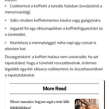
esetén:
Csökkentsd a koffeint a luteális fázisban (ovulációtól a
menstruációig).
Válts részben koffeinmentes kávéra vagy gyógyteára.
Jegyezd fel egy ciklusnaplóban a koffeinfogyasztást és
a tüneteidet.
Kísérletezz a mennyiséggel: néha napi egy csésze is
eltérően hat.
Összegzésként: a koffein hatása nem univerzális; ha azt
tapasztalod, hogy a tüneteid rosszabbodnak, érdemes
legalább egy-két ciklusra csökkenteni, és összehasonlítani
a tapasztalatokat.
More Read
Mauri masszázs: hogyan segít a testi-lelki
feltöltődésben?