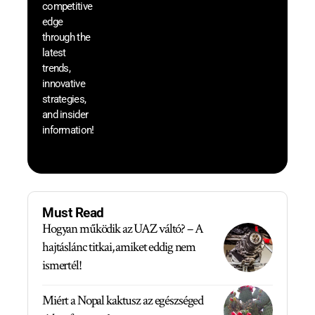
competitive
save 
edge
and b
through the
your
latest
produc
trends,
innovative
strategies,
and insider
information!
Must Read
Hogyan működik az UAZ váltó? – A
hajtáslánc titkai, amiket eddig nem
ismertél!
Miért a Nopal kaktusz az egészséged