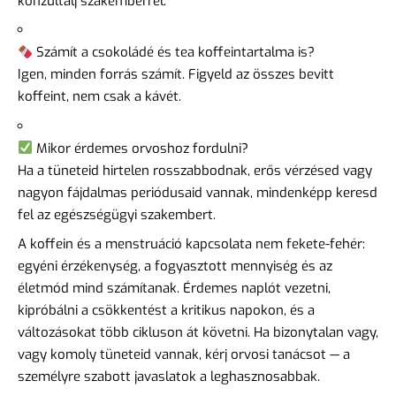
konzultálj szakemberrel.
Számít a csokoládé és tea koffeintartalma is?
Igen, minden forrás számít. Figyeld az összes bevitt
koffeint, nem csak a kávét.
Mikor érdemes orvoshoz fordulni?
Ha a tüneteid hirtelen rosszabbodnak, erős vérzésed vagy
nagyon fájdalmas periódusaid vannak, mindenképp keresd
fel az egészségügyi szakembert.
A koffein és a menstruáció kapcsolata nem fekete-fehér:
egyéni érzékenység, a fogyasztott mennyiség és az
életmód mind számítanak. Érdemes naplót vezetni,
kipróbálni a csökkentést a kritikus napokon, és a
változásokat több cikluson át követni. Ha bizonytalan vagy,
vagy komoly tüneteid vannak, kérj orvosi tanácsot — a
személyre szabott javaslatok a leghasznosabbak.