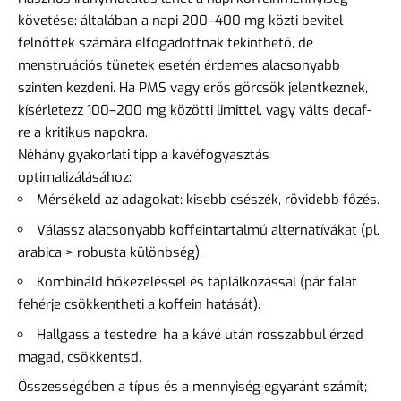
követése: általában a napi 200–400 mg közti bevitel
felnőttek számára elfogadottnak tekinthető, de
menstruációs tünetek esetén érdemes alacsonyabb
szinten kezdeni. Ha PMS vagy erős görcsök jelentkeznek,
kísérletezz 100–200 mg közötti limittel, vagy válts decaf-
re a kritikus napokra.
Néhány gyakorlati tipp a kávéfogyasztás
optimalizálásához:
Mérsékeld az adagokat: kisebb csészék, rövidebb főzés.
Válassz alacsonyabb koffeintartalmú alternatívákat (pl.
arabica > robusta különbség).
Kombináld hőkezeléssel és táplálkozással (pár falat
fehérje csökkentheti a koffein hatását).
Hallgass a testedre: ha a kávé után rosszabbul érzed
magad, csökkentsd.
Összességében a típus és a mennyiség egyaránt számít;