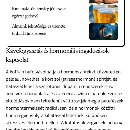
Karamalz sör: tényleg jót tesz az
egészségednek?
Álmaink jelentősége és üzenete:
tudatalattink jelzései
Kávéfogyasztás és hormonális ingadozások
kapcsolat
A koffein befolyásolhatja a hormonszinteket közvetetten:
például növelheti a kortizol (stresszhormon) szintjét, és
hatással lehet a szerotonin, dopamin rendszerekre is,
amelyek a hangulatra és az energiaszintre hatnak. Ezek az
eltolódások nem feltétlenül változtatják meg a petefészek
hormontermelését radikálisan, de a hormonok közötti
finom egyensúlyra kihatással lehetnek, különösen
stresszes életmód mellett. A kutatások vegyesek; néhány