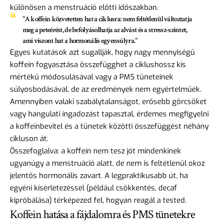
különösen a menstruáció előtti időszakban.
"A koffein közvetetten hat a ciklusra: nem feltétlenül változtatja
meg a peteérést, de befolyásolhatja az alvást és a stressz-szintet,
ami viszont hat a hormonális egyensúlyra."
Egyes kutatások azt sugallják, hogy nagy mennyiségű
koffein fogyasztása összefügghet a ciklushossz kis
mértékű módosulásával vagy a PMS tüneteinek
súlyosbodásával, de az eredmények nem egyértelműek.
Amennyiben valaki szabálytalanságot, erősebb görcsöket
vagy hangulati ingadozást tapasztal, érdemes megfigyelni
a koffeinbevitel és a tünetek közötti összefüggést néhány
cikluson át.
Összefoglalva: a koffein nem tesz jót mindenkinek
ugyanúgy a menstruáció alatt, de nem is feltétlenül okoz
jelentős hormonális zavart. A legpraktikusabb út, ha
egyéni kísérletezéssel (például csökkentés, decaf
kipróbálása) térképezed fel, hogyan reagál a tested.
Koffein hatása a fájdalomra és PMS tünetekre