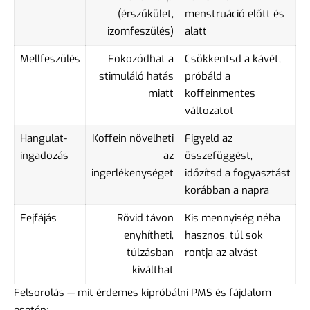
(érszűkület,
menstruáció előtt és
izomfeszülés)
alatt
Mellfeszülés
Fokozódhat a
Csökkentsd a kávét,
stimuláló hatás
próbáld a
miatt
koffeinmentes
változatot
Hangulat-
Koffein növelheti
Figyeld az
ingadozás
az
összefüggést,
ingerlékenységet
időzítsd a fogyasztást
korábban a napra
Fejfájás
Rövid távon
Kis mennyiség néha
enyhítheti,
hasznos, túl sok
túlzásban
rontja az alvást
kiválthat
Felsorolás — mit érdemes kipróbálni PMS és fájdalom