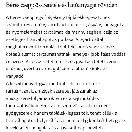
Béres csepp összetétele és hatóanyagai röviden
A Béres csepp egy folyékony táplálékkiegészítőnek
számító készítmény, amely vitaminokat, ásványi anyagokat
és nyomelemeket tartalmaz kis mennyiségben, célja az
esetleges hiányállapotok pótlása. A gyártó által
meghatározott formulák többféle ionos vagy szerves
kötésű elemet tartalmazhatnak, amelyek jobb felszívódást
céloznak. Az összetétel termék és gyártási tétel szerint
eltérhet, ezért a csomagoláson található címke az
irányadó.
A készítmények gyakran többféle mikroelemet
tartalmaznak, amelyek szerepet játszanak az
anyagcsere‑folyamatokban és a sejtműködés
támogatásában. Ezek az összetevők általában nem
gyógyszerek, hanem táplálékkiegészítők, tehát céljuk a
hiányállapotok helyreállítása, nem pedig konkrét betegség
kezelése. Az adagolás és a javasolt napi bevitel a