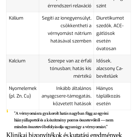
érrendszeri relaxáció
szint
Kálium
Segíti az ionegyensúlyt,
Diuretikumot
csökkentheti a
szedők, ACE-
vérnyomást nátrium
gátlósok
hatásával szemben
esetén
óvatosan
Kalcium
Szerepe van az érfali
Idősek,
tónusban; hatás kis
alacsony Ca-
mértékű
bevitelűek
Nyomelemek
Inkább általános
Hiányos
(pl. Zn, Cu)
anyagcsere‑támogatás,
táplálkozás
közvetett hatások
esetén
"A vérnyomásra gyakorolt hatás nagyban függ az egyéni
hiányállapottól és a készítmény pontos összetevőitől — nem
minden összetevő befolyásolja ugyanúgy a vérnyomást."
Klinikai bizonyítékok és kutatási eredmények