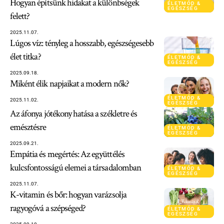
Hogyan építsünk hidakat a különbségek
ÉLETMÓD &
EGÉSZSÉG
felett?
2025.11.07.
Lúgos víz: tényleg a hosszabb, egészségesebb
élet titka?
ÉLETMÓD &
EGÉSZSÉG
2025.09.18.
Miként élik napjaikat a modern nők?
ÉLETMÓD &
2025.11.02.
EGÉSZSÉG
Az áfonya jótékony hatása a székletre és
emésztésre
ÉLETMÓD &
EGÉSZSÉG
2025.09.21.
Empátia és megértés: Az együttélés
kulcsfontosságú elemei a társadalomban
ÉLETMÓD &
EGÉSZSÉG
2025.11.07.
K-vitamin és bőr: hogyan varázsolja
ragyogóvá a szépséged?
ÉLETMÓD &
EGÉSZSÉG