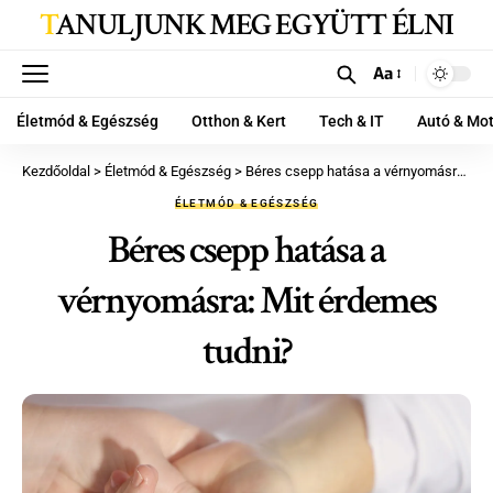
TANULJUNK MEG EGYÜTT ÉLNI
Aa
Életmód & Egészség
Otthon & Kert
Tech & IT
Autó & Mo
Kezdőoldal
>
Életmód & Egészség
>
Béres csepp hatása a vérnyomásra: Mit érdemes tudni?
ÉLETMÓD & EGÉSZSÉG
Béres csepp hatása a
vérnyomásra: Mit érdemes
tudni?