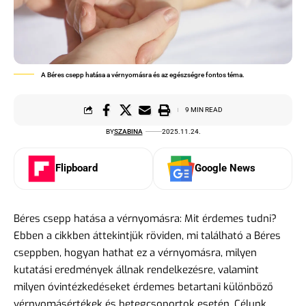
A Béres csepp hatása a vérnyomásra és az egészségre fontos téma.
9 MIN READ
BY
SZABINA
2025.11.24.
Flipboard
Google News
Béres csepp hatása a vérnyomásra: Mit érdemes tudni?
Ebben a cikkben áttekintjük röviden, mi található a Béres
cseppben, hogyan hathat ez a vérnyomásra, milyen
kutatási eredmények állnak rendelkezésre, valamint
milyen óvintézkedéseket érdemes betartani különböző
vérnyomásértékek és betegcsoportok esetén. Célunk,