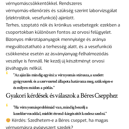
vérnyomáscsökkentőkkel. Rendszeres
vérnyomás‑ellenőrzés és szükség szerint laborvizsgálat
(elektrolitok, vesefunkció) ajánlott.
Terhes, szoptató nők és krónikus vesebetegek: ezekben a
csoportokban különösen fontos az orvosi felügyelet.
Bizonyos mikrotápanyagok mennyisége és aránya
megváltoztatható a terhesség alatt, és a vesefunkció
csökkenése esetén az ásványianyag‑felhalmozódás
veszélye is fennáll. Ne kezdj új készítményt orvosi
jóváhagyás nélkül.
"Az ajánlás mindig egyéni: a vérnyomás státusza, a szedett
gyógyszerek és a szervezeted állapota határozza meg, szükséges‑e
és milyen módon a pótlás."
Gyakori kérdések és válaszok a Béres Csepphez
"Ha vérnyomásproblémád van, mindig beszélj a
kezelőorvosoddal, mielőtt étrend‑kiegészítőt kezdesz szedni."
Kérdés: Szedhetem-e a Béres cseppet, ha magas
vérnyomásra gyógyszert szedek?