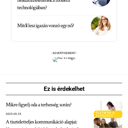
nélkülözhetetlenek a modern
technológiában?
Mitől lesz igazán vonzó egy nő?
- ADVERTISEMENT -
Ez is érdekelhet
Mikre figyelj oda a terhesség során?
ÉLETMÓD &
2025.09.25.
EGÉSZSÉG
A tiszteletteljes kommunikáció alapjai: