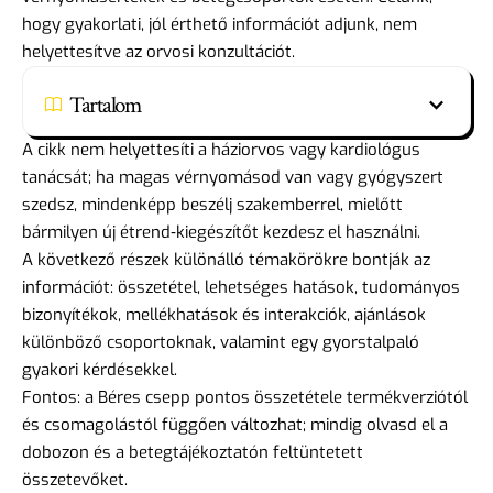
hogy gyakorlati, jól érthető információt adjunk, nem
helyettesítve az orvosi konzultációt.
Tartalom
A cikk nem helyettesíti a háziorvos vagy kardiológus
tanácsát; ha magas vérnyomásod van vagy gyógyszert
szedsz, mindenképp beszélj szakemberrel, mielőtt
bármilyen új étrend‑kiegészítőt kezdesz el használni.
A következő részek különálló témakörökre bontják az
információt: összetétel, lehetséges hatások, tudományos
bizonyítékok, mellékhatások és interakciók, ajánlások
különböző csoportoknak, valamint egy gyorstalpaló
gyakori kérdésekkel.
Fontos: a Béres csepp pontos összetétele termékverziótól
és csomagolástól függően változhat; mindig olvasd el a
dobozon és a betegtájékoztatón feltüntetett
összetevőket.