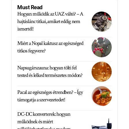
Must Read
Hogyan működik az UAZ váltó? – A
hajtáslánc titkai, amiket eddig nem
ismertél!
Miért a Nopal kaktusz az egészséged
titkos fegyvere?
Napsugárszauna: hogyan tölti fel
tested és lelked természetes módon?
Pacal az egészséges étrendben? – Így
támogatja a szervezetedet!
DC-DC konverterek: hogyan
működnek és miért