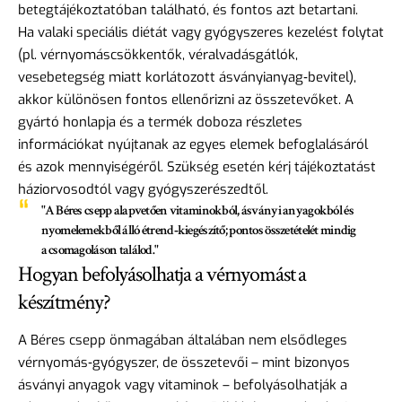
betegtájékoztatóban található, és fontos azt betartani.
Ha valaki speciális diétát vagy gyógyszeres kezelést folytat
(pl. vérnyomáscsökkentők, véralvadásgátlók,
vesebetegség miatt korlátozott ásványianyag‑bevitel),
akkor különösen fontos ellenőrizni az összetevőket. A
gyártó honlapja és a termék doboza részletes
információkat nyújtanak az egyes elemek befoglalásáról
és azok mennyiségéről. Szükség esetén kérj tájékoztatást
háziorvosodtól vagy gyógyszerészedtől.
"A Béres csepp alapvetően vitaminokból, ásványi anyagokból és
nyomelemekből álló étrend‑kiegészítő; pontos összetételét mindig
a csomagoláson találod."
Hogyan befolyásolhatja a vérnyomást a
készítmény?
A Béres csepp önmagában általában nem elsődleges
vérnyomás‑gyógyszer, de összetevői – mint bizonyos
ásványi anyagok vagy vitaminok – befolyásolhatják a