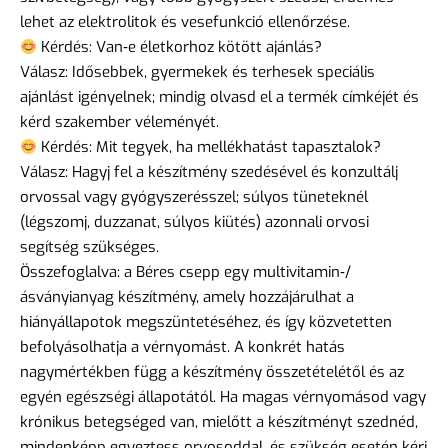
lehet az elektrolitok és vesefunkció ellenőrzése.
Kérdés: Van‑e életkorhoz kötött ajánlás?
Válasz: Idősebbek, gyermekek és terhesek speciális
ajánlást igényelnek; mindig olvasd el a termék címkéjét és
kérd szakember véleményét.
Kérdés: Mit tegyek, ha mellékhatást tapasztalok?
Válasz: Hagyj fel a készítmény szedésével és konzultálj
orvossal vagy gyógyszerésszel; súlyos tüneteknél
(légszomj, duzzanat, súlyos kiütés) azonnali orvosi
segítség szükséges.
Összefoglalva: a Béres csepp egy multivitamin‑/
ásványianyag készítmény, amely hozzájárulhat a
hiányállapotok megszüntetéséhez, és így közvetetten
befolyásolhatja a vérnyomást. A konkrét hatás
nagymértékben függ a készítmény összetételétől és az
egyén egészségi állapotától. Ha magas vérnyomásod vagy
krónikus betegséged van, mielőtt a készítményt szednéd,
mindenképp egyeztess orvosoddal, és szükség esetén kérj