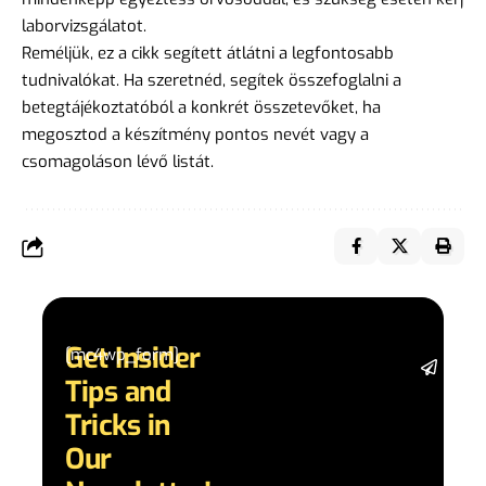
laborvizsgálatot.
Reméljük, ez a cikk segített átlátni a legfontosabb
tudnivalókat. Ha szeretnéd, segítek összefoglalni a
betegtájékoztatóból a konkrét összetevőket, ha
megosztod a készítmény pontos nevét vagy a
csomagoláson lévő listát.
Get Insider
[mc4wp_form]
Stay 
Tips and
date 
latest
Tricks in
and
Our
adva
in AI 