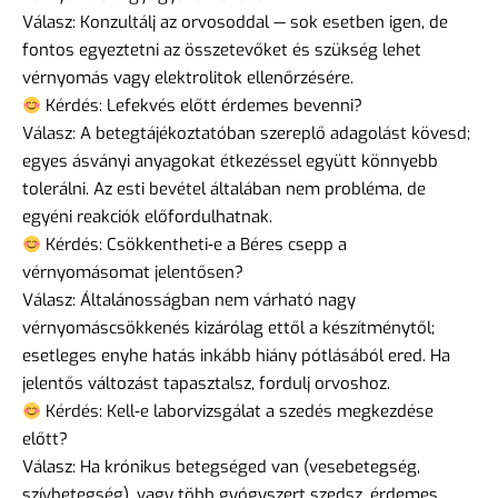
Válasz: Konzultálj az orvosoddal — sok esetben igen, de
fontos egyeztetni az összetevőket és szükség lehet
vérnyomás vagy elektrolitok ellenőrzésére.
Kérdés: Lefekvés előtt érdemes bevenni?
Válasz: A betegtájékoztatóban szereplő adagolást kövesd;
egyes ásványi anyagokat étkezéssel együtt könnyebb
tolerálni. Az esti bevétel általában nem probléma, de
egyéni reakciók előfordulhatnak.
Kérdés: Csökkentheti‑e a Béres csepp a
vérnyomásomat jelentősen?
Válasz: Általánosságban nem várható nagy
vérnyomáscsökkenés kizárólag ettől a készítménytől;
esetleges enyhe hatás inkább hiány pótlásából ered. Ha
jelentős változást tapasztalsz, fordulj orvoshoz.
Kérdés: Kell‑e laborvizsgálat a szedés megkezdése
előtt?
Válasz: Ha krónikus betegséged van (vesebetegség,
szívbetegség), vagy több gyógyszert szedsz, érdemes