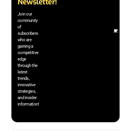
Newsletter!
techn
with 
Join our
exclu
community
and i
of
Other
subscribers
resou
who are
that w
gaining a
help 
competitive
save 
edge
and b
through the
your
latest
produc
trends,
innovative
strategies,
and insider
information!