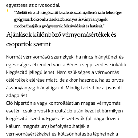
egyeztess az orvosoddal.
"Mielőtt étrend‑kiegészítőt kezdenél szedni, ellenőrizd a lehetséges
gyógyszerkölcsönhatásokat: bizonyos ásványi anyagok
módosíthatják a gyógyszerek felszívódását és hatását."
Ajánlások különböző vérnyomásértékek és
csoportok szerint
Normál vérnyomású személyek: ha nincs hiánytünet és
egészséges étrended van, a Béres csepp szedése inkább
kiegészítő jellegű lehet. Nem szükséges a vérnyomás
célértékek elérése miatt, de akkor hasznos, ha az orvos
ásványianyag‑hiányt igazol. Mindig tartsd be a javasolt
adagolást.
Elő hipertónia vagy kontrollálatlan magas vérnyomás
esetén: csak orvosi konzultáció után kezdj el bármilyen
kiegészítőt szedni. Egyes összetevők (pl. nagy dózisú
kálium, magnézium) befolyásolhatják a
vérnyomásértékeket és kölcsönhatásba léphetnek a