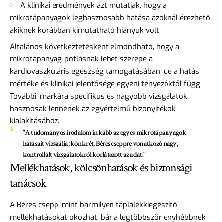
A klinikai eredmények azt mutatják, hogy a
mikrotápanyagok leghasznosabb hatása azoknál érezhető,
akiknek korábban kimutatható hiányuk volt.
Általános következtetésként elmondható, hogy a
mikrotápanyag-pótlásnak lehet szerepe a
kardiovaszkuláris egészség támogatásában, de a hatás
mértéke és klinikai jelentősége egyéni tényezőktől függ.
További, márkára specifikus és nagyobb vizsgálatok
hasznosak lennének az egyértelmű bizonyítékok
kialakításához.
"A tudományos irodalom inkább az egyes mikrotápanyagok
hatásait vizsgálja; konkrét, Béres cseppre vonatkozó nagy,
kontrollált vizsgálatokról korlátozott az adat."
Mellékhatások, kölcsönhatások és biztonsági
tanácsok
A Béres csepp, mint bármilyen táplálékkiegészítő,
mellékhatásokat okozhat, bár a legtöbbször enyhébbnek