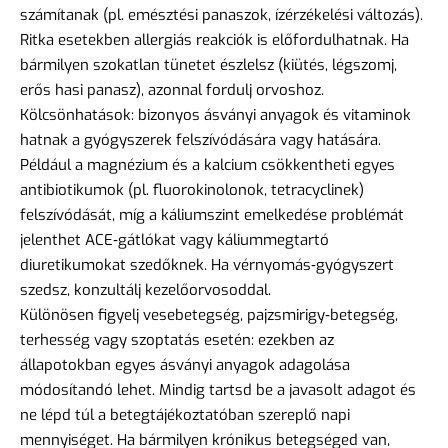
számítanak (pl. emésztési panaszok, ízérzékelési változás).
Ritka esetekben allergiás reakciók is előfordulhatnak. Ha
bármilyen szokatlan tünetet észlelsz (kiütés, légszomj,
erős hasi panasz), azonnal fordulj orvoshoz.
Kölcsönhatások: bizonyos ásványi anyagok és vitaminok
hatnak a gyógyszerek felszívódására vagy hatására.
Például a magnézium és a kalcium csökkentheti egyes
antibiotikumok (pl. fluorokinolonok, tetracyclinek)
felszívódását, míg a káliumszint emelkedése problémát
jelenthet ACE‑gátlókat vagy káliummegtartó
diuretikumokat szedőknek. Ha vérnyomás‑gyógyszert
szedsz, konzultálj kezelőorvosoddal.
Különösen figyelj vesebetegség, pajzsmirigy‑betegség,
terhesség vagy szoptatás esetén: ezekben az
állapotokban egyes ásványi anyagok adagolása
módosítandó lehet. Mindig tartsd be a javasolt adagot és
ne lépd túl a betegtájékoztatóban szereplő napi
mennyiséget. Ha bármilyen krónikus betegséged van,