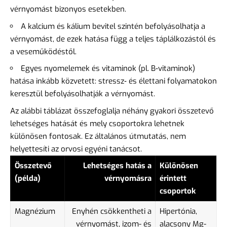
vérnyomást bizonyos esetekben.
A kalcium és kálium bevitel szintén befolyásolhatja a
vérnyomást, de ezek hatása függ a teljes táplálkozástól és
a veseműködéstől.
Egyes nyomelemek és vitaminok (pl. B‑vitaminok)
hatása inkább közvetett: stressz‑ és élettani folyamatokon
keresztül befolyásolhatják a vérnyomást.
Az alábbi táblázat összefoglalja néhány gyakori összetevő
lehetséges hatását és mely csoportokra lehetnek
különösen fontosak. Ez általános útmutatás, nem
helyettesíti az orvosi egyéni tanácsot.
Összetevő
Lehetséges hatás a
Különösen
(példa)
vérnyomásra
érintett
csoportok
Magnézium
Enyhén csökkentheti a
Hipertónia,
vérnyomást, izom- és
alacsony Mg-