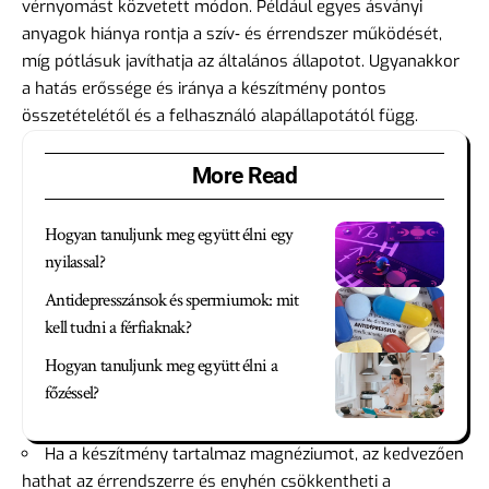
vérnyomást közvetett módon. Például egyes ásványi
anyagok hiánya rontja a szív‑ és érrendszer működését,
míg pótlásuk javíthatja az általános állapotot. Ugyanakkor
a hatás erőssége és iránya a készítmény pontos
összetételétől és a felhasználó alapállapotától függ.
More Read
Hogyan tanuljunk meg együtt élni egy
nyilassal?
Antidepresszánsok és spermiumok: mit
kell tudni a férfiaknak?
Hogyan tanuljunk meg együtt élni a
főzéssel?
Ha a készítmény tartalmaz magnéziumot, az kedvezően
hathat az érrendszerre és enyhén csökkentheti a