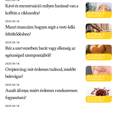
2025.09.18.
Kávé és menstruáció: milyen hatással van a
koffein a ciklusodra?
ÉLETMÓD &
EGÉSZSÉG
2025.09.18.
Mauri masszázs: hogyan segít a testi-lelki
feltöltődésben?
ÉLETMÓD &
EGÉSZSÉG
2025.09.18.
Réz a szervezetben: barát vagy ellenség az
egészséged szempontjából?
ÉLETMÓD &
EGÉSZSÉG
2025.09.18.
Orrpiercing: mit érdemes tudnod, mielőtt
belevágsz?
ÉLETMÓD &
EGÉSZSÉG
2025.09.18.
Aszalt áfonya: miért érdemes rendszeresen
fogyasztani?
ÉLETMÓD &
EGÉSZSÉG
2025.09.18.