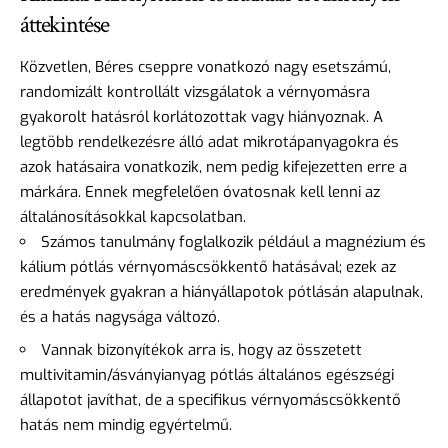
áttekintése
Közvetlen, Béres cseppre vonatkozó nagy esetszámú,
randomizált kontrollált vizsgálatok a vérnyomásra
gyakorolt hatásról korlátozottak vagy hiányoznak. A
legtöbb rendelkezésre álló adat mikrotápanyagokra és
azok hatásaira vonatkozik, nem pedig kifejezetten erre a
márkára. Ennek megfelelően óvatosnak kell lenni az
általánosításokkal kapcsolatban.
Számos tanulmány foglalkozik például a magnézium és
kálium pótlás vérnyomáscsökkentő hatásával; ezek az
eredmények gyakran a hiányállapotok pótlásán alapulnak,
és a hatás nagysága változó.
Vannak bizonyítékok arra is, hogy az összetett
multivitamin/ásványianyag pótlás általános egészségi
állapotot javíthat, de a specifikus vérnyomáscsökkentő
hatás nem mindig egyértelmű.